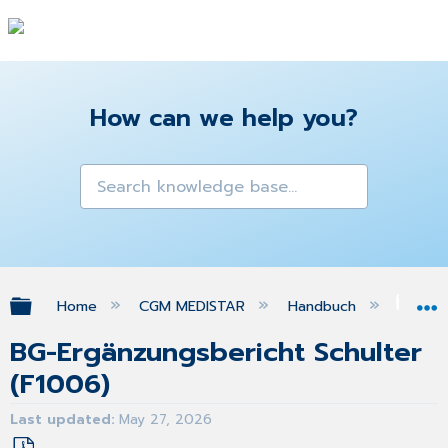
How can we help you?
Expand/collapse global hierarchy
Home
CGM MEDISTAR
Handbuch
Gra
BG-Ergänzungsbericht Schulter
(F1006)
Last updated
May 27, 2026