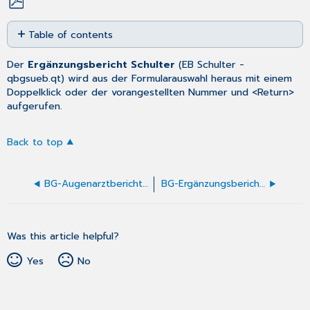
Save
Table of contents
as
No
PDF
headers
Der
Ergänzungsbericht Schulter
(
EB Schulter
-
qbgsueb.qt) wird aus der
Formularauswahl
heraus mit einem
Doppelklick oder der vorangestellten Nummer und <Return>
aufgerufen.
Back to top
BG-Augenarztbericht ausfüllen
BG-Ergänzungsbericht Schulter (F1006) ausfüllen
Was this article helpful?
Yes
No