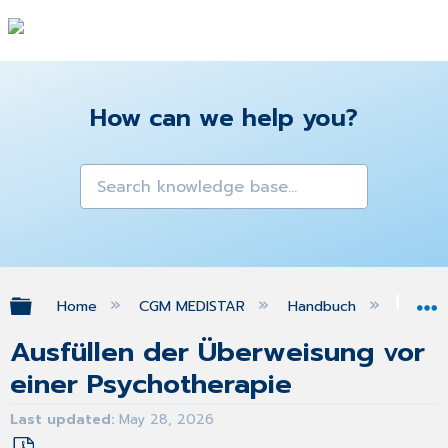
How can we help you?
Expand/collapse global hierarchy
Home
CGM MEDISTAR
Handbuch
Gra
Ausfüllen der Überweisung vor
einer Psychotherapie
Last updated
May 28, 2026