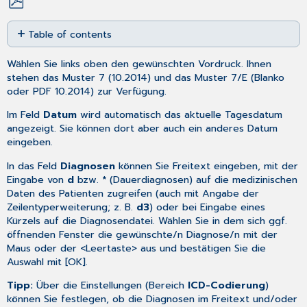
Save
Table of contents
as
No
PDF
headers
Wählen Sie links oben den gewünschten Vordruck. Ihnen
stehen das Muster 7 (10.2014) und das Muster 7/E (Blanko
oder PDF 10.2014) zur Verfügung.
Im Feld
Datum
wird automatisch das aktuelle Tagesdatum
angezeigt. Sie können dort aber auch ein anderes
Datum
eingeben
.
In das Feld
Diagnosen
können Sie Freitext eingeben, mit der
Eingabe von
d
bzw.
*
(Dauerdiagnosen) auf die medizinischen
Daten des Patienten zugreifen (auch mit Angabe der
Zeilentyperweiterung; z. B.
d3
) oder bei Eingabe eines
Kürzels auf die Diagnosendatei. Wählen Sie in dem sich ggf.
öffnenden Fenster die gewünschte/n Diagnose/n mit der
Maus oder der <Leertaste> aus und bestätigen Sie die
Auswahl mit [OK].
Tipp:
Über die
Einstellungen
(Bereich
ICD-Codierung
)
können Sie festlegen, ob die Diagnosen im Freitext und/oder