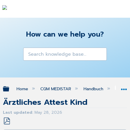
How can we help you?
Expand/collapse global hierarchy
Home
CGM MEDISTAR
Handbuch
Gra
Ärztliches Attest Kind
Last updated
May 28, 2026
Save