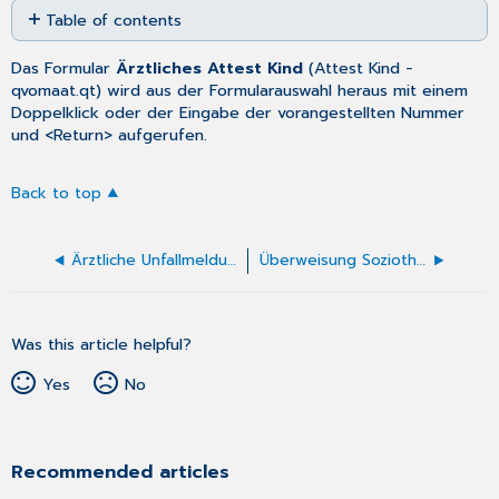
Table of contents
as
No
PDF
headers
Das Formular
Ärztliches Attest Kind
(
Attest Kind
-
qvomaat.qt) wird aus der
Formularauswahl
heraus mit einem
Doppelklick oder der Eingabe der vorangestellten Nummer
und <Return> aufgerufen.
Back to top
Ärztliche Unfallmeldung ausfüllen (BG F1050)
Überweisung Soziotherapie (Muster 28)
Was this article helpful?
Yes
No
Recommended articles