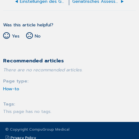
Einstellungen des Geriatrischen Assessments
Geriatrisches Assessment
Was this article helpful?
Yes
No
Recommended articles
There are no recommended articles.
Page type
How-to
Tags
This page has no tags.
© Copyright CompuGroup Medical
Privacy Policy