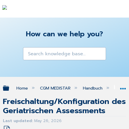
How can we help you?
Expand/collapse global hierarchy
Home
CGM MEDISTAR
Handbuch
Ger
Freischaltung/Konfiguration des
Geriatrischen Assessments
Last updated
May 26, 2026