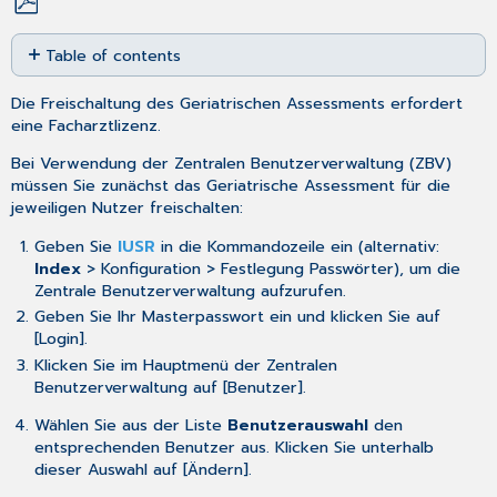
Save
Table of contents
as
No
PDF
headers
Die Freischaltung des Geriatrischen Assessments erfordert
eine Facharztlizenz.
Bei Verwendung der
Zentralen Benutzerverwaltung
(ZBV)
müssen Sie zunächst das Geriatrische Assessment für die
jeweiligen Nutzer freischalten:
Geben Sie
IUSR
in die Kommandozeile ein (alternativ:
Index
> Konfiguration > Festlegung Passwörter), um die
Zentrale Benutzerverwaltung aufzurufen.
Geben Sie Ihr Masterpasswort ein und klicken Sie auf
[Login].
Klicken Sie im Hauptmenü der Zentralen
Benutzerverwaltung auf [Benutzer].
Wählen Sie aus der Liste
Benutzerauswahl
den
entsprechenden Benutzer aus. Klicken Sie unterhalb
dieser Auswahl auf [Ändern].