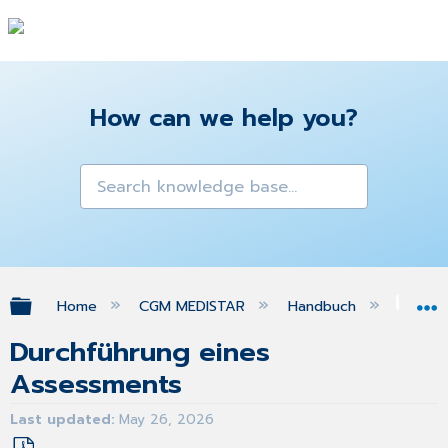
How can we help you?
Expand/collapse global hierarchy
Home
CGM MEDISTAR
Handbuch
Ger
Durchführung eines
Assessments
Last updated
May 26, 2026