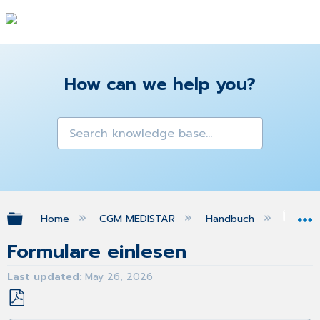
How can we help you?
Expand/collapse global hierarchy
Home
CGM MEDISTAR
Handbuch
For
Formulare einlesen
Last updated
May 26, 2026
Save