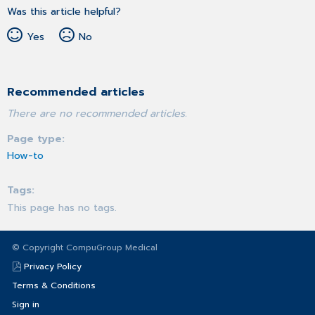
Was this article helpful?
Yes
No
Recommended articles
There are no recommended articles.
Page type
How-to
Tags
This page has no tags.
© Copyright CompuGroup Medical
Privacy Policy
Terms & Conditions
Sign in