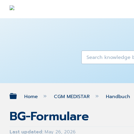
Expand/collapse global hierarch
Home
CGM MEDISTAR
Handbuch
BG-Formulare
Last updated
May 26, 2026