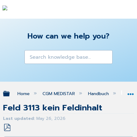
How can we help you?
Expand/collapse global hierarchy
Home
CGM MEDISTAR
Handbuch
FA
Feld 3113 kein Feldinhalt
Last updated
May 26, 2026
Save