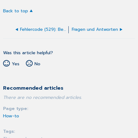
Back to top
Fehlercode (529): Bei Überweisungsfällen (Satzart 0102) sind als Scheinuntergruppe (Feld 4239) nur die Werte 20/21/23/24/25/26/27 als Auftragsleistung zugelassen
Fragen und Antworten
Was this article helpful?
Yes
No
Recommended articles
There are no recommended articles.
Page type
How-to
Tags