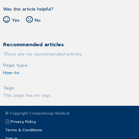
Was this article helpful?
Yes
No
Recommended articles
There are no recommended articles.
Page type
How-to
Tags
This page has no tags.
© Copyright CompuGroup Medical
Privacy Policy
Terms & Conditions
Sign in