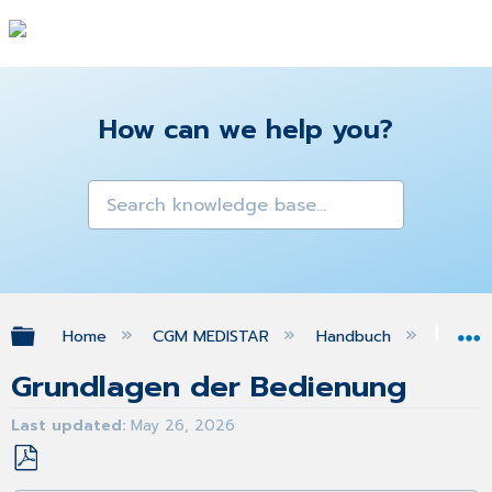
How can we help you?
Expand/collapse global hierarchy
Home
CGM MEDISTAR
Handbuch
Ein
Grundlagen der Bedienung
Last updated
May 26, 2026
Save