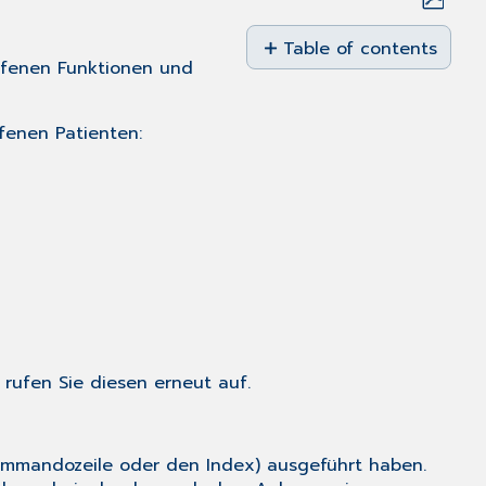
Save
as
Table of contents
ufenen Funktionen und
No
PDF
headers
fenen Patienten:
rufen Sie diesen erneut auf.
Kommandozeile oder den Index) ausgeführt haben.