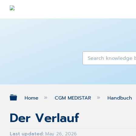
Expand/collapse global hierarch
Home
CGM MEDISTAR
Handbuch
Der Verlauf
Last updated
May 26, 2026