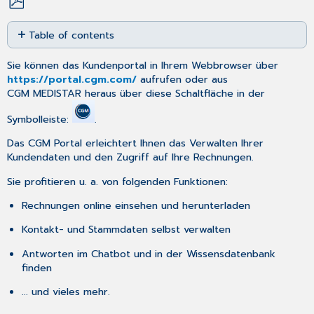
Save
Table of contents
as
PDF
Voraussetzungen
Sie können das Kundenportal in Ihrem Webbrowser über
für
https://portal.cgm.com/
aufrufen oder aus
die
CGM MEDISTAR heraus über diese Schaltfläche in der
Nutzung
Registrierung
Symbolleiste
:
.
und
Zwei-
Das CGM Portal erleichtert Ihnen das Verwalten Ihrer
Faktor-
Kundendaten und den Zugriff auf Ihre Rechnungen.
Authentifizierung
Sie profitieren u. a. von folgenden Funktionen:
Rechnungen online einsehen und herunterladen
Kontakt- und Stammdaten selbst verwalten
Antworten im Chatbot und in der Wissensdatenbank
finden
... und vieles mehr.