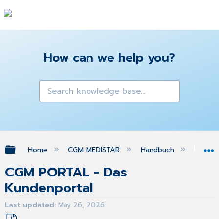
How can we help you?
Expand/collapse global hierarchy
Home
CGM MEDISTAR
Handbuch
Ein
CGM PORTAL - Das
Kundenportal
Last updated
May 26, 2026