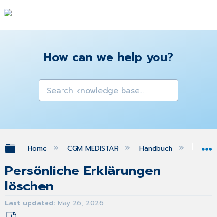
How can we help you?
Expand/collapse global hierarchy
Home
CGM MEDISTAR
Handbuch
Dat
Persönliche Erklärungen
löschen
Last updated
May 26, 2026