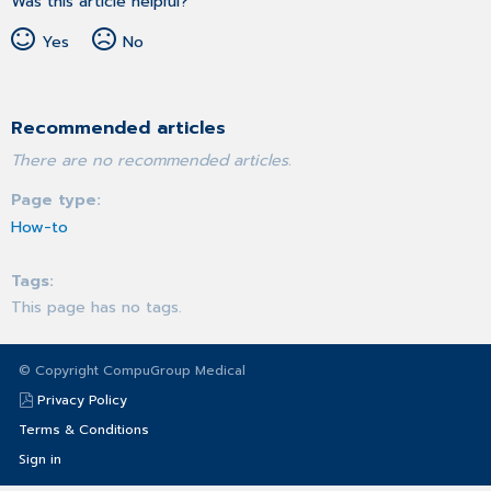
Was this article helpful?
Yes
No
Recommended articles
There are no recommended articles.
Page type
How-to
Tags
This page has no tags.
© Copyright CompuGroup Medical
Privacy Policy
Terms & Conditions
Sign in