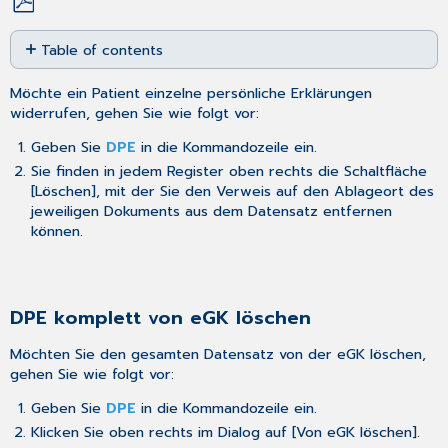
Save
Table of contents
as
PDF
DPE
Möchte ein Patient einzelne persönliche Erklärungen
komplett
widerrufen, gehen Sie wie folgt vor:
von
eGK
Geben Sie
DPE
in die Kommandozeile ein.
löschen
Sie finden in jedem Register oben rechts die Schaltfläche
[Löschen], mit der Sie den Verweis auf den Ablageort des
jeweiligen Dokuments aus dem Datensatz entfernen
können.
DPE komplett von eGK löschen
Möchten Sie den gesamten Datensatz von der eGK löschen,
gehen Sie wie folgt vor:
Geben Sie
DPE
in die Kommandozeile ein.
Klicken Sie oben rechts im Dialog auf [Von eGK löschen].