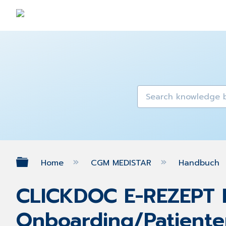
Expand/collapse global hierarch
Home
CGM MEDISTAR
Handbuch
CLICKDOC E-REZEPT P
Onboarding/Patient