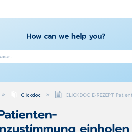
How can we help you?
y
Clickdoc
CLICKDOC E-REZEPT Patient
atienten-
enzustimmung einholen