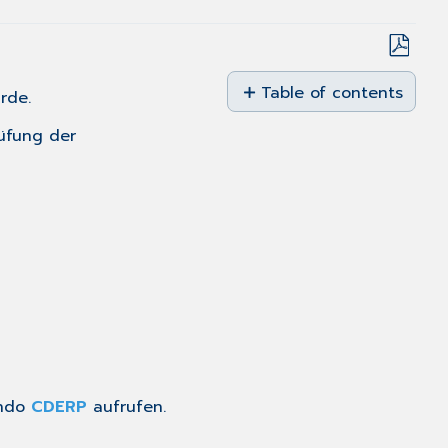
Save
as
Table of contents
rde.
PDF
Patientenzustimmung
üfung der
verwalten
ando
CDERP
aufrufen.