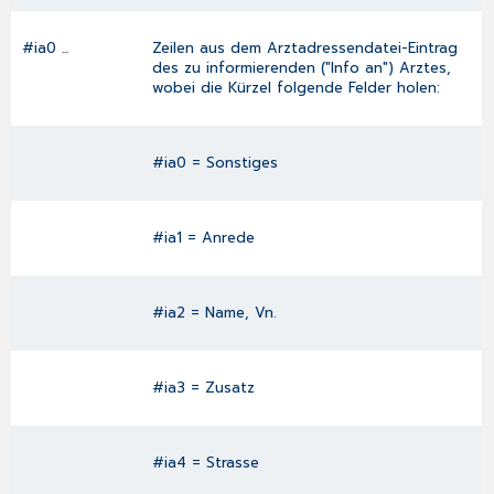
#ia0 ...
Zeilen aus dem
Arztadressendatei
-Eintrag
des zu informierenden ("Info an") Arztes,
wobei die Kürzel folgende Felder holen:
#ia0 = Sonstiges
#ia1 = Anrede
#ia2 = Name, Vn.
#ia3 = Zusatz
#ia4 = Strasse