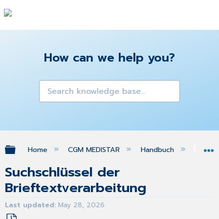
How can we help you?
Expand/collapse global hierarchy
Home
CGM MEDISTAR
Handbuch
Bri
Suchschlüssel der
Brieftextverarbeitung
Last updated
May 28, 2026