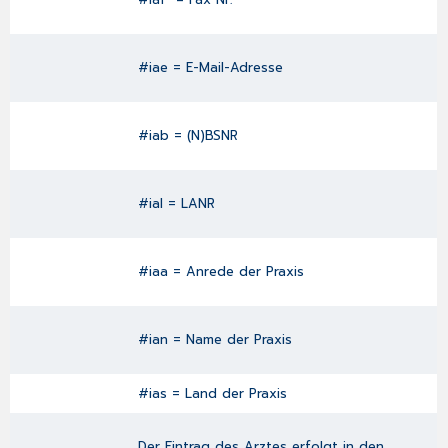
#iae = E-Mail-Adresse
#iab = (N)BSNR
#ial = LANR
#iaa = Anrede der Praxis
#ian = Name der Praxis
#ias = Land der Praxis
Der Eintrag des Arztes erfolgt in den