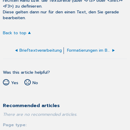
rechten Rand bzw. die
Textbreite
(über <F13> oder <Shift>+
<F3>) zu definieren.
Diese gelten dann nur für den einen Text, den Sie gerade
bearbeiten.
Back to top
Brieftextverarbeitung
Formatierungen im Brieftext
Was this article helpful?
Yes
No
Recommended articles
There are no recommended articles.
Page type