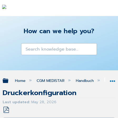
How can we help you?
Expand/collapse global hierarchy
Home
CGM MEDISTAR
Handbuch
Bri
Druckerkonfiguration
Last updated
May 28, 2026
Save