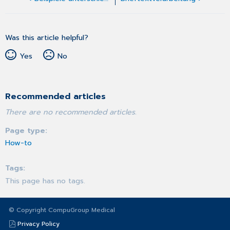
Was this article helpful?
Yes
No
Recommended articles
There are no recommended articles.
Page type
How-to
Tags
This page has no tags.
© Copyright CompuGroup Medical
Privacy Policy