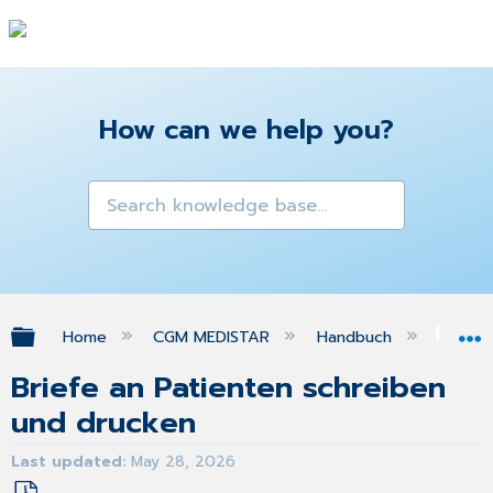
How can we help you?
Expand/collapse global hierarchy
Home
CGM MEDISTAR
Handbuch
Bri
Briefe an Patienten schreiben
und drucken
Last updated
May 28, 2026