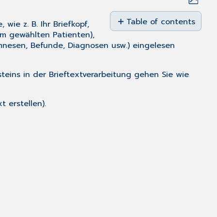
Save
as
Table of contents
ie z. B. Ihr Briefkopf,
No
PDF
om gewählten Patienten),
headers
mnesen, Befunde, Diagnosen usw.) eingelesen
teins in der Brieftextverarbeitung gehen Sie wie
t erstellen).