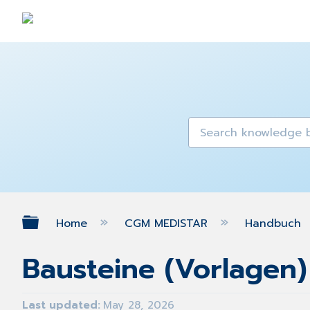
Expand/collapse global hierarch
Home
CGM MEDISTAR
Handbuch
Bausteine (Vorlagen) 
Last updated
May 28, 2026