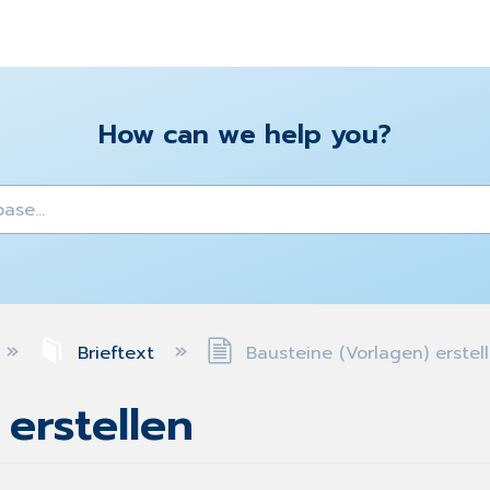
How can we help you?
y
Brieftext
Bausteine (Vorlagen) erstel
erstellen