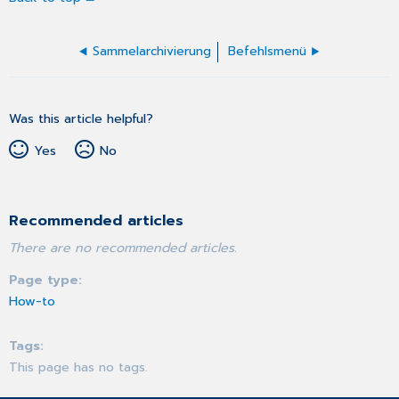
Sammelarchivierung
Befehlsmenü
Was this article helpful?
Yes
No
Recommended articles
There are no recommended articles.
Page type
How-to
Tags
This page has no tags.