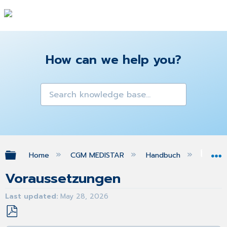
How can we help you?
Expand/collapse global hierarchy
Home
CGM MEDISTAR
Handbuch
Arc
Voraussetzungen
Last updated
May 28, 2026
Save