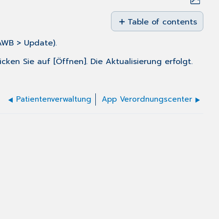
Save
as
Table of contents
No
PDF
headers
AWB > Update).
ken Sie auf [Öffnen]. Die Aktualisierung erfolgt.
Patientenverwaltung
App Verordnungscenter