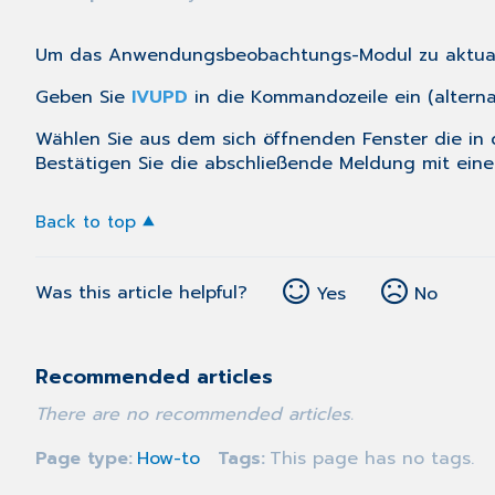
Um das Anwendungsbeobachtungs-Modul zu aktualis
Geben Sie
IVUPD
in die Kommandozeile ein (alterna
Wählen Sie aus dem sich öffnenden Fenster die in d
Bestätigen Sie die abschließende Meldung mit einem
Back to top
Was this article helpful?
Yes
No
Recommended articles
There are no recommended articles.
Page type
How-to
Tags
This page has no tags.