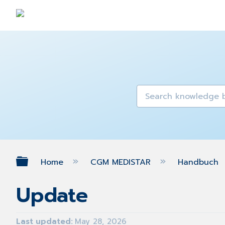
Expand/collapse global hierarch
Home
CGM MEDISTAR
Handbuch
Update
Last updated
May 28, 2026