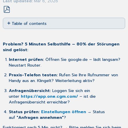
Last updated
Mar 6, 2026
Save
Table of contents
as
No
PDF
headers
Problem? 5 Minuten Selbsthilfe – 80% der Störungen
sind gelöst:
Internet prüfen:
Öffnen Sie google.de – lädt langsam?
Neustart Router.
Praxis-Telefon testen:
Rufen Sie Ihre Rufnummer von
Handy aus an. Klingelt? Weiterleitung aktiv?
Anfragenübersicht:
Loggen Sie sich ein
unter
https://app.one.cgm.com/
– ist die
Anfragenübersicht erreichbar?
Status prüfen:
Einstellungen öffnen
→ Status
auf
"Anfragen annehmen"
?
Funktioniert nach 5 Min. nicht? → Bitte melden Sie sich beim