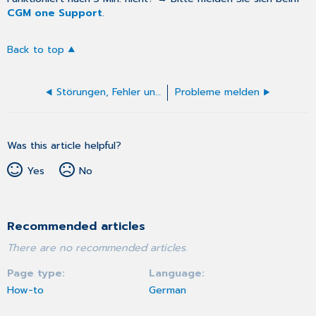
CGM one Support
.
Back to top
Störungen, Fehler und Schnellhilfe
Probleme melden
Was this article helpful?
Yes
No
Recommended articles
There are no recommended articles.
Page type
Language
How-to
German