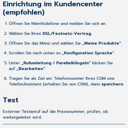
Einrichtung im Kundencenter
Rufumleitung
(empfohlen)
bei
Nichtannahme
Öffnen Sie MeinVodafone und melden Sie sich an.​
Wählen Sie Ihren
DSL/Festnetz-Vertrag
.​
Öffnen Sie das Menü und wählen Sie
„Meine Produkte“
.​
Scrollen Sie nach unten zu
„Konfiguration Sprache“
.​
Unter
„Rufumleitung / Parallelklingeln“
klicken Sie
auf
„Bearbeiten“
.​
Tragen Sie als Ziel ein: Telefonnummer Ihres CGM one
TelefonAssistent (erhalten Sie von CGM), dann
speichern
.​
Test
Externer Testanruf auf die Praxisnummer; prüfen, ob
weitergeleitet wird.​