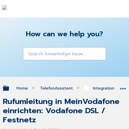
How can we help you?
Expand/collapse global hierarchy
Home
TelefonAssistent
Integration des Te
Rufumleitung in MeinVodafone
einrichten: Vodafone DSL /
Festnetz