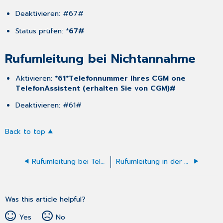
Deaktivieren: #67#​
Status prüfen:
*67#
Rufumleitung bei Nichtannahme
Aktivieren:
*61*Telefonnummer Ihres CGM one
TelefonAssistent (erhalten Sie von CGM)#
Deaktivieren: #61#​
Back to top
Rufumleitung bei Telekom im Kundencenter/Telefoniecenter einrichten (Festnetz)
Rufumleitung in der FRITZ!Box einrichten
Was this article helpful?
Yes
No