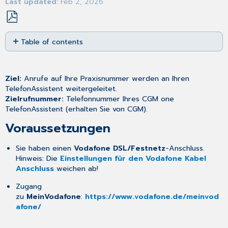
Last updated
Feb 2, 2026
Save
Table of contents
as
PDF
Voraussetzungen
Einrichtung
im
Ziel:
Anrufe auf Ihre Praxisnummer werden an Ihren
Kundencenter
TelefonAssistent weitergeleitet.​
(empfohlen)
Zielrufnummer:
Telefonnummer Ihres CGM one
TelefonAssistent (erhalten Sie von CGM).
Test
Fallback:
Voraussetzungen
Rufumleitung
per
Sie haben einen
Vodafone DSL/Festnetz
-Anschluss.​
Tastencode
Hinweis: Die
Einstellungen für den Vodafone Kabel
(Vodafone
Anschluss
weichen ab!
Festnetz)
Sofortige
Zugang
Rufumleitung
zu
MeinVodafone
:
https://www.vodafone.de/meinvod
afone/
Rufumleitung
bei
Besetzt