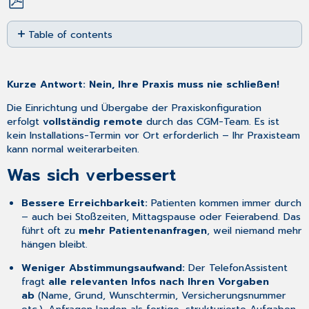
Save
Table of contents
as
PDF
Was
sich
verbessert
Kurze Antwort: Nein, Ihre Praxis muss nie schließen!
Was
Die Einrichtung und Übergabe der Praxiskonfiguration
genau
erfolgt
vollständig remote
durch das CGM-Team. Es ist
gleich
kein Installations-Termin vor Ort erforderlich – Ihr Praxisteam
bleibt
kann normal weiterarbeiten.​
Beispiel
aus
Was sich verbessert
dem
Praxisalltag
Bessere Erreichbarkeit:
Patienten kommen immer durch
– auch bei Stoßzeiten, Mittagspause oder Feierabend. Das
führt oft zu
mehr Patientenanfragen
, weil niemand mehr
hängen bleibt.
Weniger Abstimmungsaufwand:
Der TelefonAssistent
fragt
alle relevanten Infos nach Ihren Vorgaben
ab
(Name, Grund, Wunschtermin, Versicherungsnummer