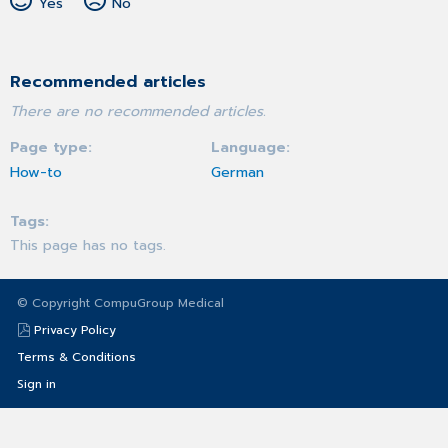
Yes
No
Recommended articles
There are no recommended articles.
Page type
Language
How-to
German
Tags
This page has no tags.
© Copyright CompuGroup Medical
Privacy Policy
Terms & Conditions
Sign in