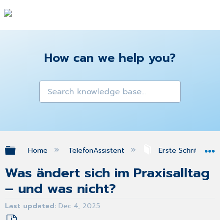
How can we help you?
Expand/collapse global hierarchy
Home
TelefonAssistent
Erste Schritte
Was ändert sich im Praxisalltag
– und was nicht?
Last updated
Dec 4, 2025