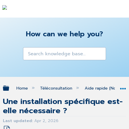
How can we help you?
Expand/collapse global hierarchy
Home
Téléconsultation
Aide rapide (Nouveau
Une installation spécifique est-
elle nécessaire ?
Last updated
Apr 2, 2026