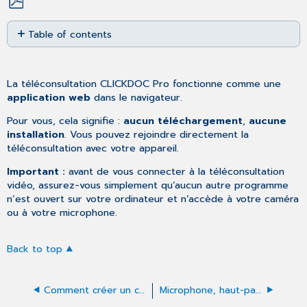
Save
Table of contents
as
No
PDF
headers
La téléconsultation CLICKDOC Pro fonctionne comme une
application web
dans le navigateur.
Pour vous, cela signifie :
aucun téléchargement
,
aucune
installation
. Vous pouvez rejoindre directement la
téléconsultation avec votre appareil.
Important :
avant de vous connecter à la téléconsultation
vidéo, assurez-vous simplement qu’aucun autre programme
n’est ouvert sur votre ordinateur et n’accède à votre caméra
ou à votre microphone.
Back to top
Comment créer un compte en tant que patient ?
Microphone, haut-parleurs et caméra