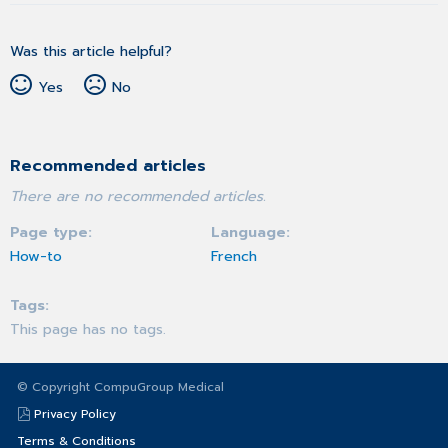
Was this article helpful?
Yes
No
Recommended articles
There are no recommended articles.
Page type
Language
How-to
French
Tags
This page has no tags.
© Copyright CompuGroup Medical
Privacy Policy
Terms & Conditions