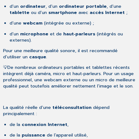
d’un
ordinateur
, d’un
ordinateur portable
, d’une
Remarques
tablette
ou d’un
smartphone
avec
accès Internet
;
importantes
Exigences
d’une
webcam
(intégrée ou externe) ;
système
selon
d’un
microphone
et de
haut‑parleurs
(intégrés ou
le
externes).
scénario
Pour une meilleure qualité sonore, il est recommandé
d’utilisation
d’utiliser un
casque
.
3.
Téléconsultation
💡De nombreux ordinateurs portables et tablettes récents
vidéo
intègrent déjà caméra, micro et haut‑parleurs. Pour un usage
à
professionnel, une webcam externe ou un micro de meilleure
2
qualité peut toutefois améliorer nettement l’image et le son.
participants
Connexion
internet
La qualité réelle d’une
téléconsultation
dépend
recommandée
principalement :
Systèmes
de la
connexion Internet
,
d’exploitation
recommandés
de la
puissance
de l’appareil utilisé,
Matériel