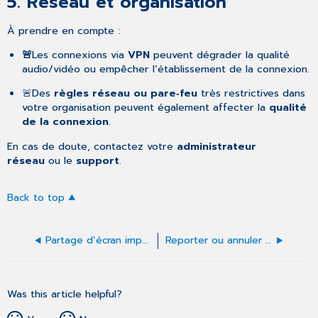
5. Réseau et organisation
À prendre en compte :
🚨
Les connexions via
VPN
peuvent dégrader la qualité
audio/vidéo ou empêcher l’établissement de la connexion.
🚨Des
règles réseau ou pare‑feu
très restrictives dans
votre organisation peuvent également affecter la
qualité
de la connexion
.
En cas de doute, contactez votre
administrateur
réseau
ou le
support
.
Back to top
Partage d’écran impossible sur tablette et smartphone
Reporter ou annuler un rendez‑vous en tant que patient
Was this article helpful?