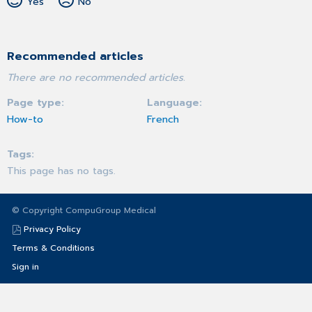
Yes
No
Recommended articles
There are no recommended articles.
Page type
Language
How-to
French
Tags
This page has no tags.
© Copyright CompuGroup Medical
Privacy Policy
Terms & Conditions
Sign in