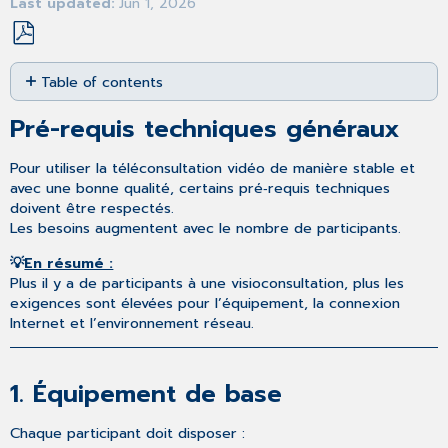
Last updated
Jun 1, 2026
Save
Table of contents
as
PDF
Pré-
Pré-requis techniques généraux
requis
techniques
Pour utiliser la téléconsultation vidéo de manière stable et
généraux
avec une bonne qualité, certains pré‑requis techniques
1.
doivent être respectés.
Équipement
Les besoins augmentent avec le nombre de participants.
de
base
💡
En résumé :
2.
Plus il y a de participants à une visioconsultation, plus les
Navigateurs
exigences sont élevées pour l’équipement, la connexion
et
Internet et l’environnement réseau.
systèmes
d’exploitation
Navigateurs
1.
Équipement de base
pris
en
Chaque participant doit disposer :
charge