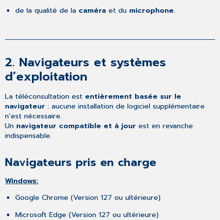
recommandé
de la qualité de la
caméra
et du
microphone
.
4.
Visioconférences
(plus
de
2.
Navigateurs et systèmes
2
participants)
d’exploitation
Connexion
internet
La téléconsultation est
entièrement basée sur le
recommandée
navigateur
: aucune installation de logiciel supplémentaire
Systèmes
n’est nécessaire.
d'exploitation
Un
navigateur compatible et à jour
est en revanche
recommandés
indispensable.
Matériel
recommandé
Navigateurs pris en charge
5.
Réseau
Windows:
et
organisation
Google Chrome (Version 127 ou ultérieure)
Microsoft Edge (Version 127 ou ultérieure)