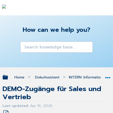
How can we help you?
Expand/collapse global hierarchy
Home
DokuAssistent
INTERN: Informationen f
DEMO-Zugänge für Sales und
Vertrieb
Last updated
Apr 16, 2026