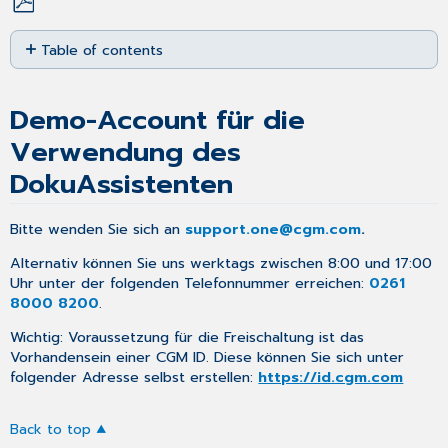
Save
Table of contents
as
PDF
Demo-
Account
Demo-Account für die
für
die
Verwendung des
Verwendung
DokuAssistenten
des
DokuAssistenten
Bitte wenden Sie sich an
support.one@cgm.com
.
Alternativ können Sie uns werktags zwischen 8:00 und 17:00
Uhr unter der folgenden Telefonnummer erreichen:
0261
8000 8200
.
Wichtig: Voraussetzung für die Freischaltung ist das
Vorhandensein einer CGM ID. Diese können Sie sich unter
folgender Adresse selbst erstellen:
https://id.cgm.com
Back to top