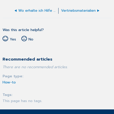
Wo erhalte ich Hilfe zum DokuAssistenten?
Vertriebsmaterialien
Was this article helpful?
Yes
No
Recommended articles
There are no recommended articles.
Page type
How-to
Tags
This page has no tags.