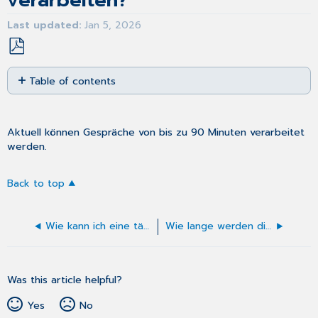
verarbeiten?
Last updated
Jan 5, 2026
Save
Table of contents
as
No
PDF
headers
Aktuell können Gespräche von bis zu 90 Minuten verarbeitet
werden.
Back to top
Wie kann ich eine tägliche Abfrage des 2. Authentifizierungsfaktors (für die CGM-ID) vermeiden?
Wie lange werden die Dokumentationen im DokuAssistenten gespeichert?
Was this article helpful?
Yes
No