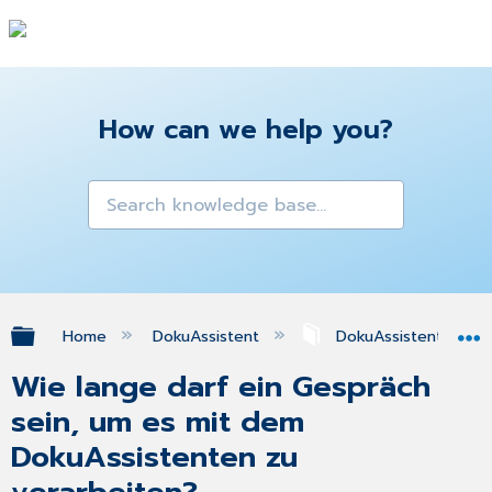
How can we help you?
Expand/collapse global hierarchy
Home
DokuAssistent
DokuAssistenten im 
Wie lange darf ein Gespräch
sein, um es mit dem
DokuAssistenten zu