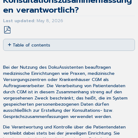
Konsultationszusammenfassung
en verantwortlich?
Last updated
May 8, 2026
Save
Table of contents
as
No
PDF
headers
Bei der Nutzung des DokuAssistenten beauftragen
medizinische Einrichtungen wie Praxen, medizinische
Versorgungszentren oder Krankenhäuser CGM als
Auftragsverarbeiter. Die Verarbeitung von Patientendaten
durch CGM ist in diesem Zusammenhang streng auf den
vorgesehenen Zweck beschränkt; das heißt, die im System
gespeicherten personenbezogenen Daten dürfen
ausschließlich zur Erstellung der Konsultations- bzw.
Gesprächszusammenfassungen verwendet werden.
Die Verantwortung und Kontrolle über die Patientendaten
verbleibt dabei stets bei der jeweiligen Einrichtung. Sie