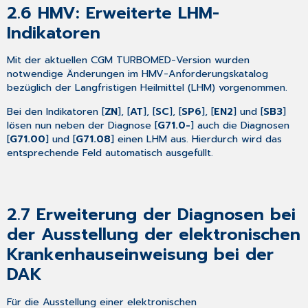
Hilfe-
2.6
HMV: Erweiterte LHM-
System
Indikatoren
von
CGM TURBOMED
Mit der aktuellen CGM TURBOMED-Version wurden
7.1 Hinweise
notwendige Änderungen im HMV-Anforderungskatalog
zur
bezüglich der Langfristigen Heilmittel (LHM) vorgenommen.
Nomenklatur
in
Bei den Indikatoren [
ZN
], [
AT
], [
SC
], [
SP6
], [
EN2
] und [
SB3
]
diesem
lösen nun neben der Diagnose [
G71.0-
] auch die Diagnosen
Dokument
[
G71.00
] und [
G71.08
] einen LHM aus. Hierdurch wird das
7.2 CGM TURBOMED
entsprechende Feld automatisch ausgefüllt.
Gebrauchsanweisung
[F1]
7.3 CGM TURBOMED
Anwender-
2.7
Erweiterung der Diagnosen bei
Hotline
der Ausstellung der elektronischen
Krankenhauseinweisung bei der
DAK
Für die Ausstellung einer elektronischen