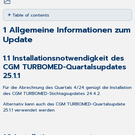
Save
Table of contents
as
PDF
1 Allgemeine
1
Allgemeine Informationen zum
Informationen
zum
Update
Update
1.1 Installationsnotwendigkeit
des
1.1
Installationsnotwendigkeit des
CGM
CGM TURBOMED-Quartalsupdates
TURBOMED-
25.1.1
Quartalsupdates
25.1.1
1.2 Installationsvoraussetzungen
Für die Abrechnung des Quartals 4/24 genügt die Installation
des CGM TURBOMED-Stichtagsupdates 24.4.2.
1.3 CGM
TURBOMED
Alternativ kann auch das CGM TURBOMED-Quartalsupdate
Updates
25.1.1 verwendet werden.
als
SMART
UPDATE
–