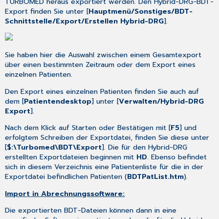
TURBOMED heraus exportiert werden. Den Hybrid-DRG-BDT-
Export finden Sie unter [
Hauptmenü/Sonstiges/BDT-
Schnittstelle/Export/Erstellen Hybrid-DRG
].
Sie haben hier die Auswahl zwischen einem Gesamtexport
über einen bestimmten Zeitraum oder dem Export eines
einzelnen Patienten.
Den Export eines einzelnen Patienten finden Sie auch auf
dem [
Patientendesktop
] unter [
Verwalten/Hybrid-DRG
Export
].
Nach dem Klick auf Starten oder Bestätigen mit [
F5
] und
erfolgtem Schreiben der Exportdatei, finden Sie diese unter
[
$:\Turbomed\BDT\Export
]. Die für den Hybrid-DRG
erstellten Exportdateien beginnen mit
HD
. Ebenso befindet
sich in diesem Verzeichnis eine Patientenliste für die in der
Exportdatei befindlichen Patienten (
BDTPatList.htm
).
Import in Abrechnungssoftware:
Die exportierten BDT-Dateien können dann in eine