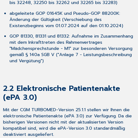
auf
bis 32248, 32250 bis 32262 und 32265 bis 32283)
CGM
KIM
abgeleitete GOP 01645K und Pseudo-GOP 88200K:
1.5
Änderung der Gültigkeit (Verschiebung des
Existenzbeginns vom 01.07.2024 auf den 01.10.2024)
4.2 Wichtige
Information:
GOP 81330, 81331 und 81332: Aufnahme im Zusammenhang
Support-
mit dem Inkrafttreten des Rahmenvertrages
Ende
"Mädchensprechstunde - M1" zur besonderen Versorgung
für
gemäß § 140a SGB V ("Anlage 7 - Leistungsbeschreibung
Windows
und Vergütung")
10
zum
14.10.2025
4.3 Praxisdienst
2.2
Elektronische Patientenakte
Light
(ePA 3.0)
4.4 Am
15.
Januar
Mit der CGM TURBOMED-Version 25.1.1 stellen wir Ihnen die
startet
elektronische Patientenakte (ePA 3.0) zur Verfügung. Da die
die
bisherigen Versionen nicht mit der aktualisierten Version
ePA
kompatibel sind, wird die ePA-Version 3.0 standardmäßig
für
deaktiviert ausgeliefert.