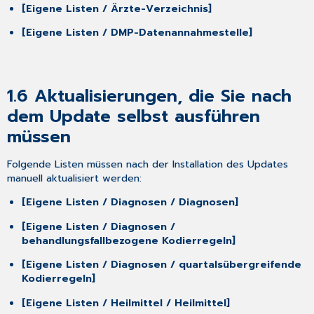
neue
[Eigene Listen / Ärzte-Verzeichnis]
KV-
Gebiete
[Eigene Listen / DMP-Datenannahmestelle]
2.6 HMV:
Erweiterte
LHM-
Indikatoren
1.6
Aktualisierungen, die Sie nach
2.7 Erweiterung
dem Update selbst ausführen
der
müssen
Diagnosen
bei
der
Folgende Listen müssen nach der Installation des Updates
Ausstellung
manuell aktualisiert werden:
der
elektronischen
[Eigene Listen / Diagnosen / Diagnosen]
Krankenhauseinweisung
[Eigene Listen / Diagnosen /
bei
behandlungsfallbezogene Kodierregeln]
der
DAK
[Eigene Listen / Diagnosen / quartalsübergreifende
2.8 Aktualisierung
Kodierregeln]
ICD-
[Eigene Listen / Heilmittel / Heilmittel]
10-