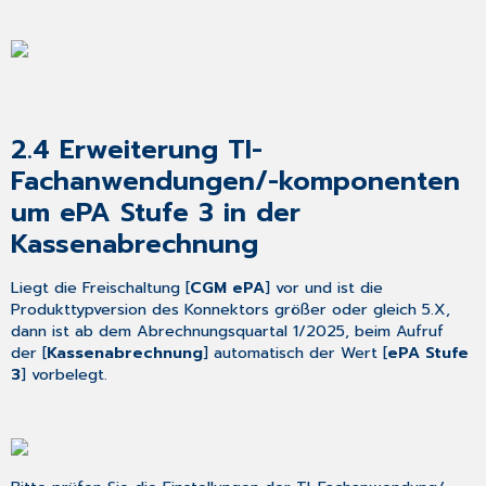
Stand
–
CGM
TURBOMED
jetzt
auch
auf
2.4
Erweiterung TI-
WhatsApp
Fachanwendungen/-komponenten
4.7 Einladung
zur
um ePA Stufe 3 in der
Teilnahme
Kassenabrechnung
an
unserer
Liegt die Freischaltung [
CGM ePA
] vor und ist die
Umfrage
Produkttypversion des Konnektors größer oder gleich 5.X,
in
dann ist ab dem Abrechnungsquartal 1/2025, beim Aufruf
Ihrem
der [
Kassenabrechnung
] automatisch der Wert [
ePA Stufe
CGM
3
] vorbelegt.
TURBOMED
4.8 eVerordnung
für
Hilfsmittel
-