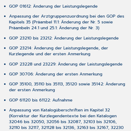
3.11.10
GOP 01612: Änderung der Leistungslegende
Übernahme
Anpassung der Arztgruppenzuordnung bei den GOP des
der
Kapitels 35 (Präambel 11.1: Änderung der Nr. 5 sowie
[optionalen
Präambeln 24.1 und 25.1: Änderung der Nr. 3)
Erläuterungen]
einer
GOP 23210 bis 23212: Änderung der Leistungslegende
Diagnose
auf
GOP 23214: Änderung der Leistungslegende, der
die
Kurzlegende und der ersten Anmerkung
Heilmittelverordnung
GOP 23228 und 23229: Änderung der Leistungslegende
4 Neues
aus
GOP 30706: Änderung der ersten Anmerkung
der
CGM-
GOP 35100, 35110 bis 35113, 35120 sowie 35142: Änderung
Welt!
der ersten Anmerkung
4.1 Zulassungsende
GOP 61120 bis 61122: Aufnahme
KIM
1.0
Anpassung von Katalogüberschriften im Kapitel 32
–
(Korrektur der Kurzlegendentexte bei den Katalogen
Wichtiges
32046 bis 32050, 32056 bis 32087, 32103 bis 32106,
Upgrade
32110 bis 32117, 321128 bis 32136, 32163 bis 32167, 32230