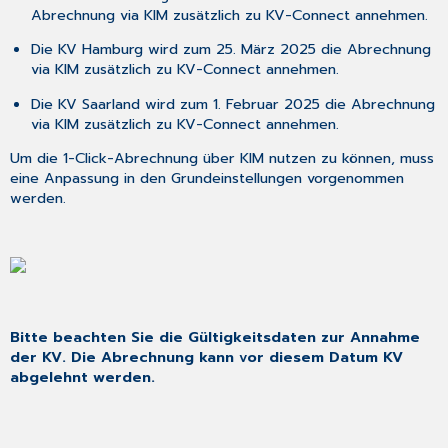
Abrechnung via KIM zusätzlich zu KV-Connect annehmen.
Verwendung
des
Die KV Hamburg wird zum 25. März 2025 die Abrechnung
Online-
via KIM zusätzlich zu KV-Connect annehmen.
Updates
6.4 Nur
Die KV Saarland wird zum 1. Februar 2025 die Abrechnung
bei
via KIM zusätzlich zu KV-Connect annehmen.
Verwendung
Um die 1-Click-Abrechnung über KIM nutzen zu können, muss
der
eine Anpassung in den Grundeinstellungen vorgenommen
Update-
werden.
DVD
6.5 Für
alle
Installationsarten
6.6 Erster
Start
von
Bitte beachten Sie die Gültigkeitsdaten zur Annahme
CGM TURBOMED nach
der KV. Die Abrechnung kann vor diesem Datum KV
der
abgelehnt werden.
Update-
Installation
7 Das