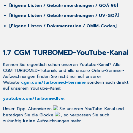
Stamm
[Eigene Listen / Gebührenordnungen / GOÄ 96]
2.9 Aktualisierung
OPS-
[Eigene Listen / Gebührenordnungen / UV-GOÄ]
Schlüssel
[Eigene Listen / Dokumentation / OMIM-Codes]
2.10 Ziffernzusätze
Rechnungsnummern
2.11 Ziffernzusätze
Implantateregister
1.7
CGM TURBOMED-YouTube-Kanal
2.11 BDT-
Export
Kennen Sie eigentlich schon unseren Youtube-Kanal? Alle
für
CGM TURBOMED-Tutorials und alle unsere Online-Seminar-
Hybrid-
Aufzeichnungen finden Sie nicht nur auf unserer
DRG
Website
cgm.com/turbomed-termine
sondern auch direkt
3 Allgemeine
auf unserem YouTube-Kanal:
Neuheiten
&
youtube.com/turbomedlve
.
Änderungen
Unser Tipp: Abonnieren
Sie unseren YouTube-Kanal und
3.1
betätigen Sie die Glocke
, so verpassen Sie auch
Pilotprojekt
zukünftig
keine
Aufzeichnungen mehr.
–
Optimierung