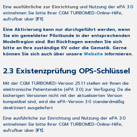
alle
Eine
ausführliche zur Einrichtung
und Nutzung der ePA 3.0
mit
entnehmen Sie bitte Ihrer CGM TURBOMED-Online-Hilfe,
ausgewählten
aufrufbar über [
F1
].
Praxen
in
Eine Aktivierung kann nur durchgeführt werden, wenn
den
Sie ein gemeldeter Pilotkunde in der entsprechenden
jeweiligen
Modellregion sind. Bei Rückfragen wenden Sie sich
Modellregionen
bitte an Ihre zuständige KV oder die Gematik. Gerne
4.5 oKFE
können Sie sich auch über unsere
Website
informieren.
–
Umsetzung
2.3
Existenzprüfung OPS-Schlüssel
der
Spezifikation
2025
Mit der CGM TURBOMED-Version 25.1.1 stellen wir Ihnen die
(Version
elektronische Patientenakte (ePA 3.0) zur Verfügung. Da die
2)
bisherigen Versionen nicht mit der aktualisierten Version
4.6 Bleiben
kompatibel sind, wird die ePA-Version 3.0 standardmäßig
Sie
deaktiviert ausgeliefert.
immer
Eine ausführliche zur Einrichtung und Nutzung der ePA 3.0
auf
entnehmen Sie bitte Ihrer CGM TURBOMED-Online-Hilfe,
dem
aufrufbar über [
F1
].
neuesten