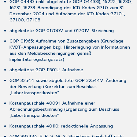
GOP 04433 (inkl. abgeleitete GOP 04433I), 16222, 16230,
3.8 Umbenennung
16231, 16233: Beendigung des ICD-Kodes G71.0 zum 31.
Vertrag
Dezember 2024 und Aufnahme der ICD-Kodes G71.0-,
BKK
G71.00, G71.08
VAG
in
abgeleitete GOP 01700V und 01701V: Streichung
BKK
LV
GOP 01965: Aufnahme von Zusatzangaben (Grundlage:
Süd
KVDT-Anpassungen bzgl. Hinterlegung von Informationen
aus den Meldebescheinigungen gemäß
3.9 Optimierung
Implantateregistergesetz)
bei
der
abgeleitete GOP 11501U: Aufnahme
LDAP-
Suche
GOP 32544 sowie abgeleitete GOP 32544V: Änderung
3.10 HZV-
der Bewertung (Korrektur zum Beschluss
Abrechnung
„Labortransportkosten“
bei
Kostenpauschale 40091: Aufnahme einer
unterschiedlichen
Abrechnungsbestimmung (Ergänzung zum Beschluss
Nebenbetriebsstätten
„Labortransportkosten“
3.11 Umsetzung
Kundenwünsche
Kostenpauschale 40110: redaktionelle Anpassung
3.11.1
GOP 88343A, B, R, V, W, X: Streichung (Impfstoff nicht