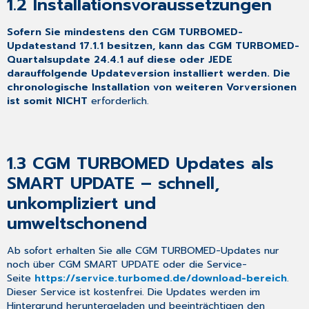
1.2
Installationsvoraussetzungen
schnell,
unkompliziert
und
Sofern Sie mindestens den CGM TURBOMED-
umweltschonend
Updatestand 17.1.1 besitzen, kann das CGM TURBOMED-
Quartalsupdate 24.4.1 auf diese oder JEDE
1.4 Neues
darauffolgende Updateversion installiert werden. Die
KVDT-
chronologische Installation von weiteren Vorversionen
Prüfmodul
ist somit NICHT
erforderlich.
und
Aktualisierung
des
Kryptomoduls
1.3
CGM TURBOMED Updates als
1.5 Aktualisierungen,
die
SMART UPDATE – schnell,
durch
unkompliziert und
das
Update
umweltschonend
erfolgt
sind
Ab sofort erhalten Sie alle CGM TURBOMED-Updates nur
1.6 Aktualisierungen,
noch über CGM SMART UPDATE oder die Service-
die
Seite
https://service.turbomed.de/download-bereich
.
Sie
Dieser Service ist kostenfrei. Die Updates werden im
nach
Hintergrund heruntergeladen und beeinträchtigen den