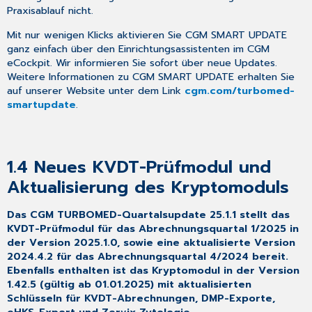
dem
Praxisablauf nicht.
Update
selbst
Mit nur wenigen Klicks aktivieren Sie CGM SMART UPDATE
ausführen
ganz einfach über den Einrichtungsassistenten im CGM
müssen
eCockpit. Wir informieren Sie sofort über neue Updates.
Weitere Informationen zu CGM SMART UPDATE erhalten Sie
1.7 CGM
auf unserer Website unter dem Link
cgm.com/turbomed-
TURBOMED-
smartupdate
.
YouTube-
Kanal
2 Gesetzliche/
Vertragliche
1.4
Neues KVDT-Prüfmodul und
Neuheiten
&
Aktualisierung des Kryptomoduls
Änderungen
2.1 Aktualisierung
Das CGM TURBOMED-Quartalsupdate 25.1.1 stellt das
der
KVDT-Prüfmodul für das Abrechnungsquartal 1/2025 in
EBM-
der Version 2025.1.0, sowie eine aktualisierte Version
Stammdaten
2024.4.2 für das Abrechnungsquartal 4/2024 bereit.
2.2 Elektronische
Ebenfalls enthalten ist das Kryptomodul in der Version
Patientenakte
1.42.5 (gültig ab 01.01.2025) mit aktualisierten
(ePA
Schlüsseln für KVDT-Abrechnungen, DMP-Exporte,
3.0)