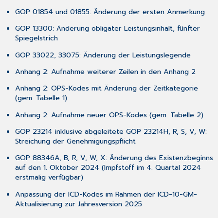
der
GOP 01854 und 01855: Änderung der ersten Anmerkung
Druckeinstellungen
3.5 Anpassung
GOP 13300: Änderung obligater Leistungsinhalt, fünfter
der
Spiegelstrich
Empfänger-
Auswahl
GOP 33022, 33075: Änderung der Leistungslegende
im
Anhang 2: Aufnahme weiterer Zeilen in den Anhang 2
eArztbrief
3.6 Optimierung
Anhang 2: OPS-Kodes mit Änderung der Zeitkategorie
beim
(gem. Tabelle 1)
Aufruf
der
Anhang 2: Aufnahme neuer OPS-Kodes (gem. Tabelle 2)
DiGA-
GOP 23214 inklusive abgeleitete GOP 23214H, R, S, V, W:
Verordnung
Streichung der Genehmigungspflicht
3.7 Überprüfung
der
GOP 88346A, B, R, V, W, X: Änderung des Existenzbeginns
manuellen
auf den 1. Oktober 2024 (Impfstoff im 4. Quartal 2024
Aktualisierung
erstmalig verfügbar)
für
GOÄ
Anpassung der ICD-Kodes im Rahmen der ICD-10-GM-
und
Aktualisierung zur Jahresversion 2025
UVGOÄ