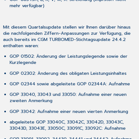
Tagesliste
mehr verfügbar)
–
weitere
Auswahlmöglichkeiten
3.11.2
Mit diesem Quartalsupdate stellen wir Ihnen darüber hinaus
Optimierung
die nachfolgenden Ziffern-Anpassungen zur Verfügung, die
Augenärztlicher
auch bereits im CGM TURBOMED-Stichtagsupdate 24.4.2
Untersuchungsbericht
enthalten waren:
Flugmedizin
GOP 01502: Änderung der Leistungslegende sowie der
3.11.3
Kurzlegende
Erweiterte
Suche
GOP 02302: Änderung des obligaten Leistungsinhaltes
3.11.4 Aktualisierung
GOP 02344 sowie abgeleitete GOP 02344A: Aufnahme
Menüpunkt
Befundbericht
GOP 33040, 33043 und 33050: Aufnahme einer neuen
CA5
zweiten Anmerkung
3.11.5
Aktualisierungen
GOP 33042: Aufnahme einer neuen vierten Anmerkung
beim
abgeleitete GOP 33040C, 33042C, 33042D, 33043C,
CGM
33043D, 33043E, 33050C, 33091C, 33092C: Aufnahme
eArztbrief
3.11.6
GOP 33091, 33092, 34430, 34441 und 34442: Aufnahme