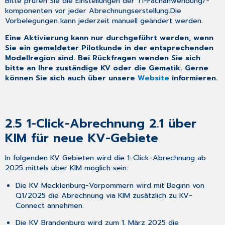
Bitte prüfen Sie die Einstellungen der TI-Fachanwendung/-
Portfreischaltung
komponenten vor jeder Abrechnungserstellung.Die
4.9 CGM
Vorbelegungen kann jederzeit manuell geändert werden.
ASSIST
5 Anhang
Eine Aktivierung kann nur durchgeführt werden, wenn
Sie ein gemeldeter Pilotkunde in der entsprechenden
5.1 Hilfreiche
Modellregion sind. Bei Rückfragen wenden Sie sich
Präparate-
bitte an Ihre zuständige KV oder die Gematik. Gerne
Informationen
können Sie sich auch über unsere
Website
informieren.
6 CGM TURBOMED
Punkt
für
Punkt
2.5
1-Click-Abrechnung 2.1 über
Update-
Checkliste
KIM für neue KV-Gebiete
6.1 Update-
Checkliste
In folgenden KV Gebieten wird die 1-Click-Abrechnung ab
6.2 Update-
2025 mittels über KIM möglich sein.
Installation
Die KV Mecklenburg-Vorpommern wird mit Beginn von
6.2.2 Wichtiges
Q1/2025 die Abrechnung via KIM zusätzlich zu KV-
vorab
Connect annehmen.
6.3 Nur
Die KV Brandenburg wird zum 1. März 2025 die
bei