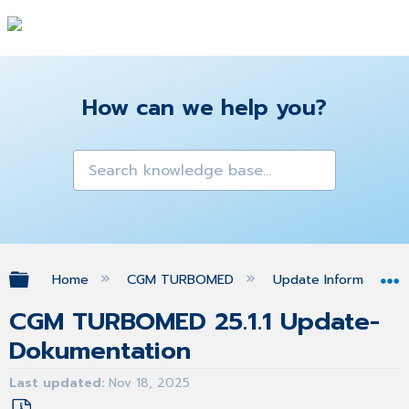
How can we help you?
Expand/collapse global hierarchy
Home
CGM TURBOMED
Update Informationen
CGM TURBOMED 25.1.1 Update-
Dokumentation
Last updated
Nov 18, 2025