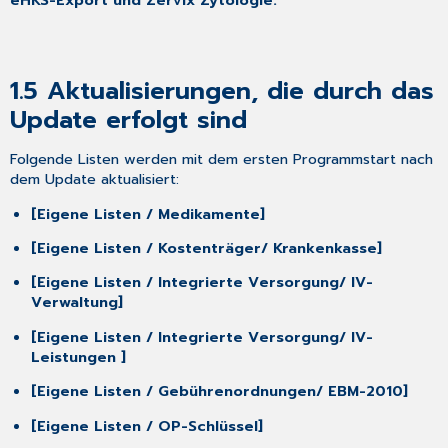
eHKS-Export und Zervix Zytologie.
2.3 Existenzprüfung
OPS-
Schlüssel
1.5
Aktualisierungen, die durch das
2.4 Erweiterung
TI-
Update erfolgt sind
Fachanwendungen/-
komponenten
Folgende Listen werden mit dem ersten Programmstart nach
um
dem Update aktualisiert:
ePA
Stufe
[Eigene Listen / Medikamente]
3
in
[Eigene Listen / Kostenträger/ Krankenkasse]
der
[Eigene Listen / Integrierte Versorgung/ IV-
Kassenabrechnung
Verwaltung]
2.5 1-
Click-
[Eigene Listen / Integrierte Versorgung/ IV-
Abrechnung
Leistungen ]
2.1
über
[Eigene Listen / Gebührenordnungen/ EBM-2010]
KIM
[Eigene Listen / OP-Schlüssel]
für