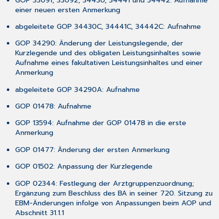
eArztbrief-
einer neuen ersten Anmerkung
Vorlagen
von
abgeleitete GOP 34430C, 34441C, 34442C: Aufnahme
allen
GOP 34290: Änderung der Leistungslegende, der
Station
Kurzlegende und des obligaten Leistungsinhaltes sowie
bearbeitbar
Aufnahme eines fakultativen Leistungsinhaltes und einer
3.11.7
Anmerkung
Nationaler
Anspruchsnachweis
abgeleitete GOP 34290A: Aufnahme
Anlage
GOP 01478: Aufnahme
3.11.8
Blutdruckeingabe
GOP 13594: Aufnahme der GOP 01478 in die erste
in
Anmerkung
den
Percentilen
GOP 01477: Änderung der ersten Anmerkung
3.11.9
GOP 01502: Anpassung der Kurzlegende
Serielle
Anbindung
GOP 02344: Festlegung der Arztgruppenzuordnung;
Augenarztgerät
Ergänzung zum Beschluss des BA in seiner 720. Sitzung zu
Nidek
EBM-Änderungen infolge von Anpassungen beim AOP und
Tonoref
Abschnitt 31.1.1
III