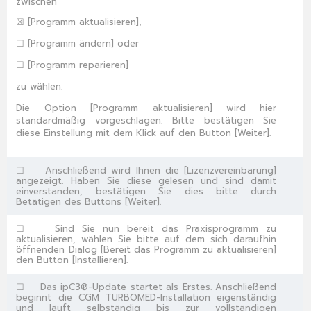
zwischen
☒
[
Programm aktualisieren
],
☐
[
Programm ändern
] oder
☐
[
Programm reparieren
]
zu wählen.
Die Option [
Programm aktualisieren
] wird hier
standardmäßig vorgeschlagen. Bitte bestätigen Sie
diese Einstellung mit dem Klick auf den Button [
Weiter
].
☐
Anschließend wird Ihnen die [
Lizenzvereinbarung
]
angezeigt. Haben Sie diese gelesen und sind damit
einverstanden, bestätigen Sie dies bitte durch
Betätigen des Buttons [
Weiter
].
☐
Sind Sie nun bereit das Praxisprogramm zu
aktualisieren, wählen Sie bitte auf dem sich daraufhin
öffnenden Dialog [
Bereit das Programm zu aktualisieren
]
den Button [
Installieren
].
☐
Das
ipC3®-Update
startet als Erstes. Anschließend
beginnt die CGM TURBOMED-Installation eigenständig
und läuft selbständig bis zur vollständigen