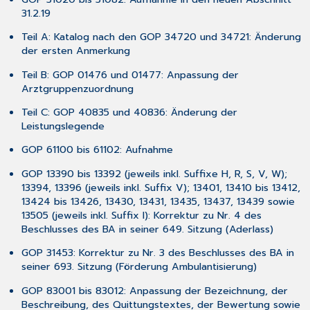
Nur
31.2.19
bei
Teil A: Katalog nach den GOP 34720 und 34721: Änderung
Verwendung
der ersten Anmerkung
des
Onlineupdates:
Teil B: GOP 01476 und 01477: Anpassung der
Nur
Arztgruppenzuordnung
bei
Verwendung
Teil C: GOP 40835 und 40836: Änderung der
der
Leistungslegende
Update-
GOP 61100 bis 61102: Aufnahme
DVD
Für
GOP 13390 bis 13392 (jeweils inkl. Suffixe H, R, S, V, W);
alle
13394, 13396 (jeweils inkl. Suffix V); 13401, 13410 bis 13412,
Installationsarten
13424 bis 13426, 13430, 13431, 13435, 13437, 13439 sowie
Erster
13505 (jeweils inkl. Suffix I): Korrektur zu Nr. 4 des
Start
Beschlusses des BA in seiner 649. Sitzung (Aderlass)
von
GOP 31453: Korrektur zu Nr. 3 des Beschlusses des BA in
CGM
seiner 693. Sitzung (Förderung Ambulantisierung)
TURBOMED
nach
GOP 83001 bis 83012: Anpassung der Bezeichnung, der
der
Beschreibung, des Quittungstextes, der Bewertung sowie
Installation