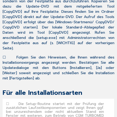
sondern von der Festplatte aus durchzuführen. Kopieren Sie
dazu die Update-DVD mit dem mitgelieferten Tool
[
CopyDVD
] auf Ihre Festplatte. Dieses finden Sie im Ordner
[
CopyDVD
] direkt auf der Update-DVD. Der Aufruf des Tools
[
CopyDVD
] erfolgt über das [
Windows-Startmenü/ CopyDVD/
CopyDVD starten
]. Der lokale Standard-Ablagepfad der
Daten wird im Tool [
CopyDVD
] angezeigt. Rufen Sie
anschließend die [
setup.exe
] mit Administratorrechten von
der Festplatte aus auf (s. [
WICHTIG
] auf der vorherigen
Seite).
☐
Folgen Sie den Hinweisen, die Ihnen während des
Installationsvorgangs angezeigt werden. Bestätigen Sie alle
Updatedialoge mit den
Buttons [Installieren], [Ja] oder
[Weiter] soweit angezeigt
und schließen Sie die Installation
mit [
Fertigstellen
] ab.
Für alle Installationsarten
☐
Die Setup-Routine startet mit der Prüfung der
zusätzlichen Laufzeitkomponenten und zeigt Ihnen ggf.
bei unzureichendem oder
nicht
aktuellem Stand ein
Fenster mit weiteren, zum Betrieb von CGM TURBOMED