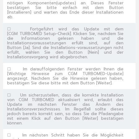
nötigen Komponenten(updates) an. Dieses Fenster
bestätigen Sie bitte einfach mit dem Button
[
Installieren
] und warten das Ende dieser Installationen
ab.
☐
Fortgeführt wird das Update mit dem
[
CGM TURBOMED Setup-Check
]. Klicken Sie, nachdem Sie
die Informationen gelesen haben und die
Installationsvoraussetzungen erfüllt sind, auf den
Button [
Ja
]. Sind die Installations-voraussetzungen
nicht
erfüllt, wählen Sie den Button [
Nein
] und der
Installationsvorgang wird abgebrochen.
☐
Im darauffolgenden Fenster werden Ihnen die
[
Wichtige Hinweise zum CGM TURBOMED-Update
]
angezeigt. Nachdem Sie die Hinweise gelesen haben,
bestätigen Sie diese bitte mit dem Button [
Weiter
].
☐
Um sicherzustellen, dass die korrekte Installation
von CGM TURBOMED aktualisiert wird, erlaubt das
Update im nächsten Fenster das Ändern des
Installationsverzeichnisses. Im Regelfall sollte dieses
jedoch bereits korrekt sein, so dass Sie die Pfadangabe
mit einem Klick auf den Button [
Weiter
] bestätigen
können.
☐
Im nächsten Schritt haben Sie die Möglichkeit