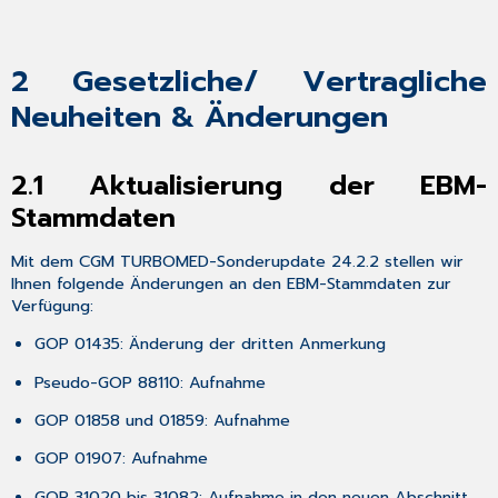
Hilfsmittel
über
CGM ASSIST-
2
Gesetzliche/ Vertragliche
Hinweis
3.5
Neuheiten & Änderungen
Korrigierte
Ziffernablage
nach
2.1
Aktualisierung der EBM-
dem
Stammdaten
Versand
von
E-
Mit dem CGM TURBOMED-Sonderupdate 24.2.2 stellen wir
Arztbriefen
Ihnen folgende Änderungen an den EBM-Stammdaten zur
4
Verfügung:
CGM TURBOMED
GOP 01435: Änderung der dritten Anmerkung
Punkt
für
Pseudo-GOP 88110: Aufnahme
Punkt
Update-
GOP 01858 und 01859: Aufnahme
Checkliste
GOP 01907: Aufnahme
Update-
Checkliste
GOP 31020 bis 31082: Aufnahme in den neuen Abschnitt