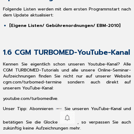
3.1
Folgende Listen werden mit dem ersten Programmstart nach
Aktualisierung
dem Update aktualisiert:
eDMP
COPD-
[Eigene Listen/ Gebührenordnungen/ EBM-2010]
Dokumentation
3.2
Aktivierung
und
1.6
CGM TURBOMED-YouTube-Kanal
Deaktivierung
eKH
Kennen Sie eigentlich schon unseren Youtube-Kanal? Alle
DAK
CGM TURBOMED-Tutorials und alle unsere Online-Seminar-
3.3
Aufzeichnungen finden Sie nicht nur auf unserer Website
Einschreibung
cgm.com/turbomed-termine
sondern auch direkt auf
aus
unserem YouTube-Kanal:
HzV-
youtube.com/turbomedlve.
Vertrag
in
Unser Tipp: Abonnieren
Sie unseren YouTube-Kanal und
die
Facharztebene
betätigen Sie die Glocke
, so verpassen Sie auch
3.4
zukünftig
keine
Aufzeichnungen mehr.
Übernahme