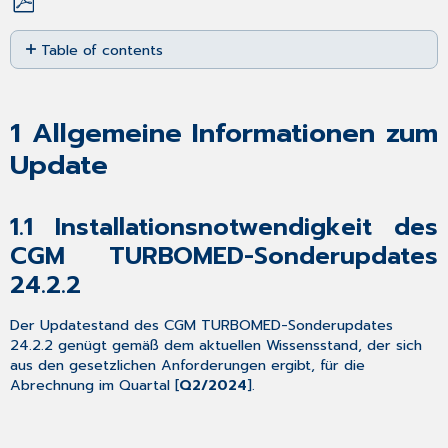
Save
Table of contents
as
PDF
1
Allgemeine
Informationen
1
Allgemeine Informationen zum
zum
Update
Update
1.1
Installationsnotwendigkeit
1.1
Installationsnotwendigkeit des
des
CGM
CGM TURBOMED-Sonderupdates
TURBOMED-
24.2.2
Sonderupdates
24.2.2
Der Updatestand des CGM TURBOMED-Sonderupdates
1.2
24.2.2 genügt gemäß dem aktuellen Wissensstand, der sich
Installationsvoraussetzungen
aus den gesetzlichen Anforderungen ergibt, für die
1.3
Abrechnung im Quartal [
Q2/2024
].
CGM
TURBOMED
Updates