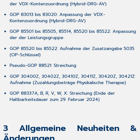
der VDX-Kontenzuordnung (Hybrid-DRG-AV)
des
Updates
GOP 83013 bis 83020: Anpassung der VDX-
5
Kontenzuordnung (Hybrid-DRG-AV)
Das
GOP 85501 bis 85505, 85514, 85520 bis 85522: Anpassung
Hilfe-
der der Leistungsgruppe
System
von
GOP 85520 bis 85522: Aufnahme der Zusatzangabe 5035
CGM TURBOMED
(OP-Schlüssel)
5.1
Pseudo-GOP 88521: Streichung
Hinweise
zur
GOP 30400Z, 30402Z, 30410Z, 30411Z, 30420Z, 30421Z:
Nomenklatur
Aufnahme (Zuzahlungsbeträge Physikalische Therapie)
in
diesem
GOP 88337A, B, R, V, W, X: Streichung (Ende der
Dokument
Haltbarkeitsdauer zum 29. Februar 2024)
5.2
CGM TURBOMED
Gebrauchsanweisung
[F1]
3
Allgemeine Neuheiten &
5.3
Änderungen
CGM TURBOMED