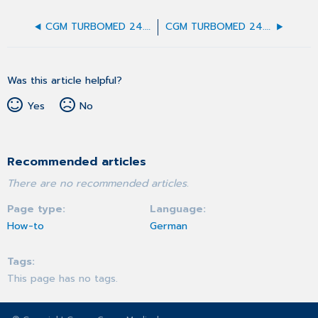
CGM TURBOMED 24.2.1 Update-Dokumentation
CGM TURBOMED 24.3.1 Update-Dokumentation
Was this article helpful?
Yes
No
Recommended articles
There are no recommended articles.
Page type
Language
How-to
German
Tags
This page has no tags.