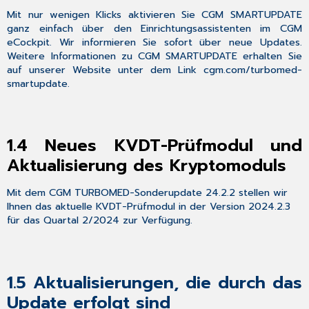
sind
Mit nur wenigen Klicks aktivieren Sie CGM SMARTUPDATE
1.6
ganz einfach über den Einrichtungsassistenten im CGM
CGM
eCockpit. Wir informieren Sie sofort über neue Updates.
TURBOMED-
Weitere Informationen zu CGM SMARTUPDATE erhalten Sie
YouTube-
auf unserer Website unter dem Link
cgm.com/turbomed-
Kanal
smartupdate
.
2
Gesetzliche/
Vertragliche
Neuheiten
1.4
Neues KVDT-Prüfmodul und
&
Änderungen
Aktualisierung des Kryptomoduls
2.1
Aktualisierung
Mit dem CGM TURBOMED-Sonderupdate 24.2.2 stellen wir
der
Ihnen das aktuelle KVDT-Prüfmodul in der Version 2024.2.3
EBM-
für das Quartal 2/2024 zur Verfügung.
Stammdaten
3
Allgemeine
Neuheiten
1.5
Aktualisierungen, die durch das
&
Update erfolgt sind
Änderungen