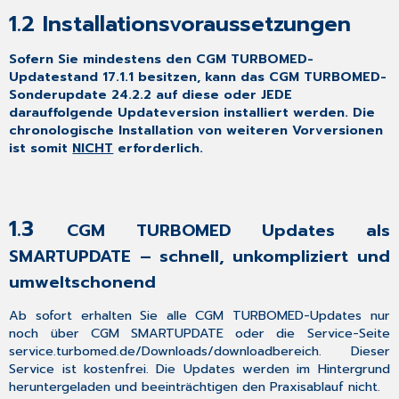
als
1.2
Installationsvoraussetzungen
SMARTUPDATE
–
schnell,
Sofern Sie mindestens den CGM TURBOMED-
unkompliziert
Updatestand 17.1.1 besitzen, kann das CGM TURBOMED-
und
Sonderupdate 24.2.2 auf diese oder JEDE
umweltschonend
darauffolgende Updateversion installiert werden. Die
chronologische Installation von weiteren Vorversionen
1.4
ist somit
NICHT
erforderlich.
Neues
KVDT-
Prüfmodul
und
Aktualisierung
1.3
CGM TURBOMED Updates als
des
SMARTUPDATE – schnell, unkompliziert und
Kryptomoduls
1.5
umweltschonend
Aktualisierungen,
die
Ab sofort erhalten Sie alle CGM TURBOMED-Updates nur
durch
noch über CGM SMARTUPDATE oder die Service-Seite
das
service.turbomed.de/Downloads/downloadbereich
. Dieser
Update
Service ist kostenfrei. Die Updates werden im Hintergrund
erfolgt
heruntergeladen und beeinträchtigen den Praxisablauf nicht.