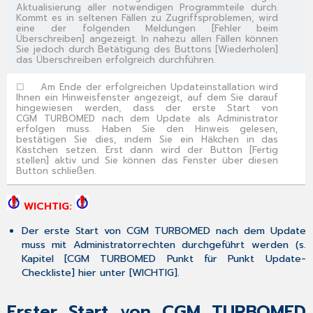
Aktualisierung aller notwendigen Programmteile durch.
Kommt es in seltenen Fällen zu Zugriffsproblemen, wird
eine der folgenden Meldungen [
Fehler beim
Überschreiben
] angezeigt. In nahezu allen Fällen können
Sie jedoch durch Betätigung des Buttons [
Wiederholen
]
das Überschreiben erfolgreich durchführen.
☐
Am Ende der erfolgreichen Updateinstallation wird
Ihnen ein Hinweisfenster angezeigt, auf dem Sie darauf
hingewiesen werden, dass der erste Start von
CGM TURBOMED nach dem Update als Administrator
erfolgen muss. Haben Sie den Hinweis gelesen,
bestätigen Sie dies, indem Sie ein Häkchen in das
Kästchen setzen. Erst dann wird der Button [
Fertig
stellen
] aktiv und Sie können das Fenster über diesen
Button schließen.
WICHTIG:
Der
erste Start von CGM TURBOMED nach dem Update
muss
mit Administratorrechten
durchgeführt werden (s.
Kapitel [
CGM TURBOMED Punkt für Punkt Update-
Checkliste
] hier unter [
WICHTIG
].
Erster Start von CGM TURBOMED