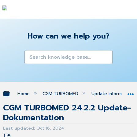
How can we help you?
Expand/collapse global hierarchy
Home
CGM TURBOMED
Update Informationen
CGM TURBOMED 24.2.2 Update-
Dokumentation
Last updated
Oct 16, 2024