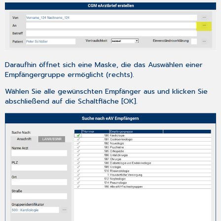
eAU-
Folgebescheinigung?
5
Anhang
5.1
Hilfreiche
Daraufhin öffnet sich eine Maske, die das Auswählen einer
Präparate-
Empfängergruppe ermöglicht (rechts).
Informationen
6
Wählen Sie alle gewünschten Empfänger aus und klicken Sie
CGM TURBOMED
abschließend auf die Schaltfläche [OK].
Punkt
für
Punkt
Update-
Checkliste
Update-
Checkliste
Nur
bei
Verwendung
der