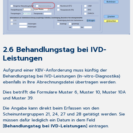
auf
Teilnahmemöglichkeit
an
CKD-
Forschungsprojekt
4.9
Kundenumfrage
zur
2.6
Behandlungstag bei IVD-
elektronischen
Leistungen
Arbeitsunfähigkeitsbescheinigung
(kurz:
Aufgrund einer KBV-Anforderung muss künftig der
eAU)
Behandlungstag bei IVD-Leistungen (In-vitro-Diagnostika)
–
ebenfalls in Ihre Abrechnungsdatei übertragen werden.
FAQ
4.9.1
Dies betrifft die Formulare Muster 6, Muster 10, Muster 10A
Kann
und Muster 39.
ich
Die Angabe kann direkt beim Erfassen von den
die
Scheinuntergruppen 21, 24, 27 und 28 getätigt werden. Sie
eAU
müssen dafür lediglich ein Datum in dem Feld
auch
[
Behandlungstag bei IVD-Leistungen
] eintragen.
horizontal
ausdrucken