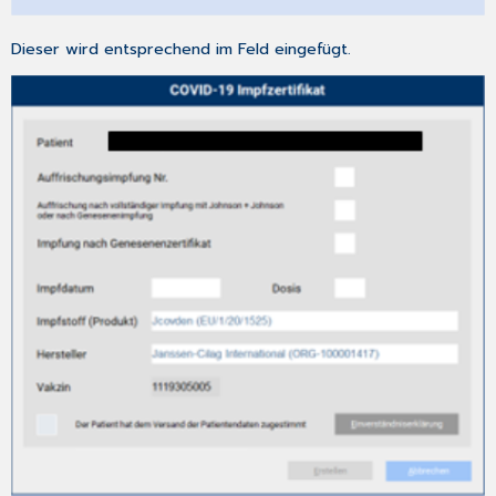
Neuer
Dialog
Dieser wird entsprechend im Feld eingefügt.
für
die
ePA-
Verwaltung
3.7.3
Voreinstellungen
Praxis
3.7.4
Erweiterter
Upload-
Dialog
(u.
a.
Vertraulichkeitsstufe)
3.7.5
Hochladbare
Dokumentenarten
3.8
Dialog
[Diagnose