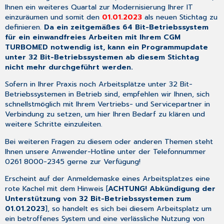
Behandlungstag
Ihnen ein weiteres Quartal zur Modernisierung Ihrer IT
bei
einzuräumen und somit den
01.01.2023
als neuen Stichtag zu
IVD-
definieren.
Da ein zeitgemäßes 64 Bit-Betriebssystem
Leistungen
für ein einwandfreies Arbeiten mit Ihrem CGM
2.7
TURBOMED notwendig ist, kann ein Programmupdate
ITVE
unter 32 Bit-Betriebssystemen ab diesem Stichtag
eArztbrief
nicht mehr durchgeführt werden.
Vorlage:
Sofern in Ihrer Praxis noch Arbeitsplätze unter 32 Bit-
[eAV_abt]
Betriebssystemen in Betrieb sind, empfehlen wir Ihnen, sich
2.7.1
schnellstmöglich mit Ihrem Vertriebs- und Servicepartner in
Aufruf
Verbindung zu setzen, um hier Ihren Bedarf zu klären und
2.7.2
weitere Schritte einzuleiten.
Auswahl
des
Bei weiteren Fragen zu diesem oder anderen Themen steht
Empfängers
Ihnen unsere Anwender-Hotline unter der Telefonnummer
0261 8000-2345 gerne zur Verfügung!
2.7.3
Erstellung
Erscheint auf der Anmeldemaske eines Arbeitsplatzes eine
des
rote Kachel mit dem Hinweis [
ACHTUNG! Abkündigung der
eArztbriefes
Unterstützung von 32 Bit-Betriebssystemen zum
ITVE
01.01.2023
], so handelt es sich bei diesem Arbeitsplatz um
2.8
ein betroffenes System und eine verlässliche Nutzung von