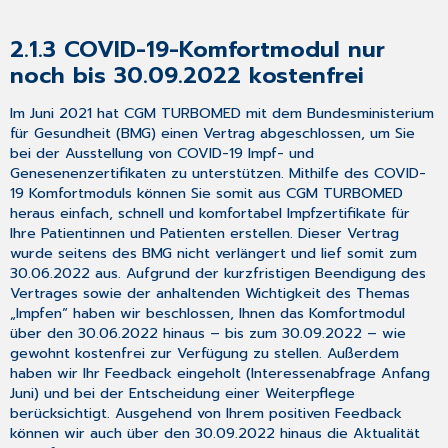
bearbeiten]
–
2.1.3
COVID-19-Komfortmodul nur
Editieren
noch bis 30.09.2022 kostenfrei
der
Diagnosebezeichnung
Im Juni 2021 hat CGM TURBOMED mit dem Bundesministerium
untersagt
für Gesundheit (BMG) einen Vertrag abgeschlossen, um Sie
3.9
bei der Ausstellung von COVID-19 Impf- und
BSNR-
Genesenenzertifikaten zu unterstützen. Mithilfe des COVID-
übergreifende
19 Komfortmoduls können Sie somit aus CGM TURBOMED
DD-
heraus einfach, schnell und komfortabel Impfzertifikate für
Anzeige
Ihre Patientinnen und Patienten erstellen. Dieser Vertrag
im
wurde seitens des BMG nicht verlängert und lief somit zum
Kategorisierungsdialog
30.06.2022 aus. Aufgrund der kurzfristigen Beendigung des
3.10
Vertrages sowie der anhaltenden Wichtigkeit des Themas
Weitere
„Impfen“ haben wir beschlossen, Ihnen das Komfortmodul
aktualisierte
über den 30.06.2022 hinaus – bis zum 30.09.2022 – wie
Formulare
gewohnt kostenfrei zur Verfügung zu stellen. Außerdem
3.11
haben wir Ihr Feedback eingeholt (Interessenabfrage Anfang
Optimierungen
Juni) und bei der Entscheidung einer Weiterpflege
in
berücksichtigt. Ausgehend von Ihrem positiven Feedback
CGM
können wir auch über den 30.09.2022 hinaus die Aktualität