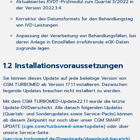
Aktualisiertes KVDT-Prüfmodul zum Quartal 3/2022 in
1.4
der Version 2022.3.4.
Aktualisierungen,
die
Korrektur des Datumsformats für den Behandlungstag
durch
von IVD-Leistungen.
das
Update
Anpassung der Verarbeitung von Behandlungsfällen, bei
erfolgt
deren Anlage in Einzelfällen irreführende eGK-Daten
sind
zugrunde lagen.
1.5
Aktualisierungen,
1.2
Installationsvoraussetzungen
die
Sie
Sie können dieses Update auf jede beliebige Version von
nach
CGM TURBOMED ab Version 17.1.1 installieren. Dazwischen
dem
liegende Updates brauchen
nicht
installiert zu werden.
Update
selbst
Mit dem
CGM TURBOMED-Update
22.1.1
wurde die
letzte
durchführen
Update-DVD
verschickt
. Alle danach folgenden Updates
müssen
(Quartals- und Sonderupdates sowie Service-Packs) können
1.6
ab diesem Zeitpunkt
nur
noch über unser
CGM SMART
CGM
UPDATE
(
cgm.com
/turbomed-smartupdate
) oder über
SMART
unsere
Service-Seite
UPDATE
(
service.turbomed.de/Downloads/download-bereich
)