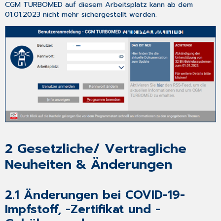
Übertragung
CGM TURBOMED auf diesem Arbeitsplatz kann ab dem
des
01.01.2023 nicht mehr sichergestellt werden.
Nachweises
zur
Unterstützung
der
TI-
Fachanwendungen
in
die
ADT-
Abrechnung
2.9
eAU
-
2
Gesetzliche/ Vertragliche
Änderungen
Neuheiten & Änderungen
2.10
Aktualisierung
der
2.1
Änderungen bei COVID-19-
EBM-
Stammdaten
Impfstoff, -Zertifikat und -
3