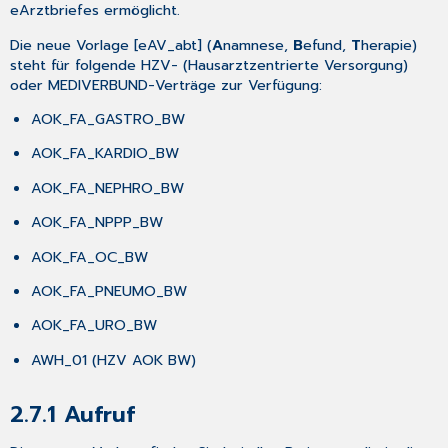
eArztbriefes ermöglicht.
kann
ich
Die neue Vorlage [eAV_abt] (
A
namnese,
B
efund,
T
herapie)
das
steht für folgende HZV- (Hausarztzentrierte Versorgung)
einstellen?
oder MEDIVERBUND-Verträge zur Verfügung:
4.9.3
Wie
AOK_FA_GASTRO_BW
kann
AOK_FA_KARDIO_BW
ich
die
AOK_FA_NEPHRO_BW
eAU
an
AOK_FA_NPPP_BW
verschiedenen
AOK_FA_OC_BW
Druckern
ausdrucken
AOK_FA_PNEUMO_BW
(z.B.
Druckbefehl
AOK_FA_URO_BW
vom
Sprechzimmer
AWH_01 (HZV AOK BW)
an
den
2.7.1
Aufruf
Drucker
an