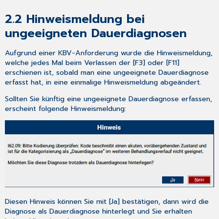
im
2.2
Hinweismeldung bei
Quartal
3.12.5
ungeeigneten Dauerdiagnosen
Anpassungen
in
Aufgrund einer KBV-Anforderung wurde die Hinweismeldung,
der
welche jedes Mal beim Verlassen der [F3] oder [F11]
Einstellung
erschienen ist, sobald man eine ungeeignete Dauerdiagnose
zur
erfasst hat, in eine einmalige Hinweismeldung abgeändert.
Verordnungsstatistik
für
Sollten Sie künftig eine ungeeignete Dauerdiagnose erfassen,
den
erscheint folgende Hinweismeldung:
KV-
Bereich
Schleswig-
Holstein
3.12.6
Diagnosen-
Favoritenliste
4
Neues
Diesen Hinweis können Sie mit [Ja] bestätigen, dann wird die
aus
Diagnose als Dauerdiagnose hinterlegt und Sie erhalten
der