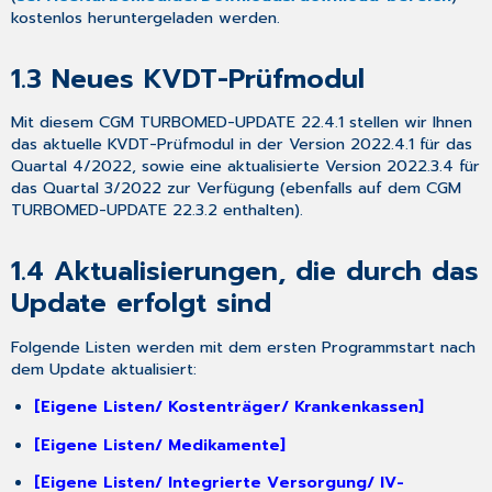
1.7
kostenlos heruntergeladen werden.
CGM
TURBOMED-
1.3
Neues KVDT-Prüfmodul
YouTube-
Kanal
Mit diesem CGM TURBOMED-UPDATE 22.4.1 stellen wir Ihnen
1.8
das aktuelle KVDT-Prüfmodul in der Version 2022.4.1 für das
Abkündigung
Quartal 4/2022, sowie eine aktualisierte Version 2022.3.4 für
von
das Quartal 3/2022 zur Verfügung (ebenfalls auf dem CGM
Systemen
TURBOMED-UPDATE 22.3.2 enthalten).
mit
veralteter
32-
1.4
Aktualisierungen, die durch das
Bit-
Update erfolgt sind
Architektur
2
Folgende Listen werden mit dem ersten Programmstart nach
Gesetzliche/
dem Update aktualisiert:
Vertragliche
Neuheiten
[Eigene Listen/ Kostenträger/ Krankenkassen]
&
Änderungen
[Eigene Listen/ Medikamente]
2.1
[Eigene Listen/ Integrierte Versorgung/ IV-
Änderungen