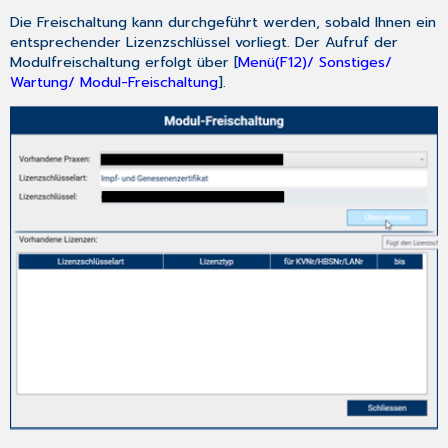
3.12
Die Freischaltung kann durchgeführt werden, sobald Ihnen ein
Umsetzung
entsprechender Lizenzschlüssel vorliegt. Der Aufruf der
von
Modulfreischaltung erfolgt über [
Menü(F12)/ Sonstiges/
Kundenwünschen
Wartung/ Modul-Freischaltung
].
3.12.1
Rechnungsdruck
von
BG-
Formular
[Ärztliche
Unfallmeldung
A13]
3.12.2
Blankodruck
von
BG-
Rechnungsvorlage
[BGR
011
00,
0420
F9990-