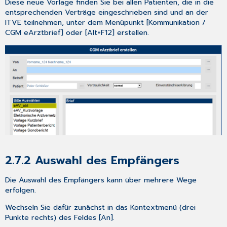
Diese neue Vorlage finden Sie bei allen Patienten, die in die
der
entsprechenden Verträge eingeschrieben sind und an der
Rezeption)?
ITVE teilnehmen, unter dem Menüpunkt [Kommunikation /
4.9.4
CGM eArztbrief] oder [Alt+F12] erstellen.
Wie
kann
ich
die
Suchfilter
in
meinem
eMustercenter
anpassen?
4.9.5
Warum
fehlt
2.7.2
Auswahl des Empfängers
die
Datumsangabe
Die Auswahl des Empfängers kann über mehrere Wege
,,AU
erfolgen.
seit“
beim
Wechseln Sie dafür zunächst in das Kontextmenü (drei
Ausdruck
Punkte rechts) des Feldes [An].
einer