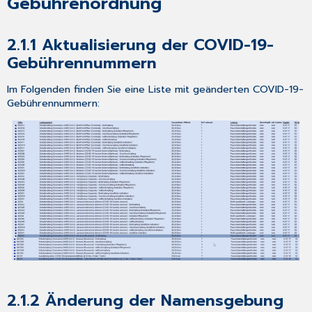
Gebührenordnung
Allgemeine
Neuheiten
&
2.1.1
Aktualisierung der COVID-19-
Änderungen
Gebührennummern
3.1
Prüflauf
Im Folgenden finden Sie eine Liste mit geänderten COVID-19-
Kodierregelwerk
Gebührennummern:
mit
Teilabrechnung/
Notfalldatenpaket
3.2
E-
Rezept
Performance-
Anpassungen
3.3
Löschen
von
vorbereiteten
E-
Rezepten
2.1.2
Änderung der Namensgebung
im