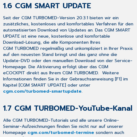
+
1.6
CGM SMART UPDATE
Johnson
Impfstoffs
Seit
der
CGM TURBOMED-Version 20.3.1
bieten wir ein
in
zusätzliches,
kostenloses und komfortables Verfahren
für den
[Jcovden]
automatisierten Download von Updates an. Das
CGM SMART
2.1.3
UPDATE
ist eine neue, kostenlose und komfortable
COVID-
Download-Lösung, die alle Komponenten Ihres
19-
CGM TURBOMED regelmäßig und unkompliziert in Ihrer Praxis
Komfortmodul
auf den neuesten Stand bringt und das ganz ohne die
nur
Update-DVD oder den manuellen Download von der Service-
noch
Homepage. Die Aktivierung erfolgt über das
CGM
bis
eCOCKPIT
direkt aus Ihrem CGM TURBOMED. Weitere
30.09.2022
Informationen finden Sie in der Gebrauchsanweisung [
F1
] im
kostenfrei
Kapitel [
CGM SMART UPDATE
] oder unter
2.2
cgm.com
/turbomed-smartupdate
.
Hinweismeldung
bei
1.7
CGM TURBOMED-YouTube-Kanal
ungeeigneten
Dauerdiagnosen
2.3
Alle CGM TURBOMED-Tutorials und alle unsere Online-
Verbuchen
Seminar-Aufzeichnungen finden Sie
nicht
nur auf unserer
von
Homepage
cgm.com
/turbomed-termine
sondern auch