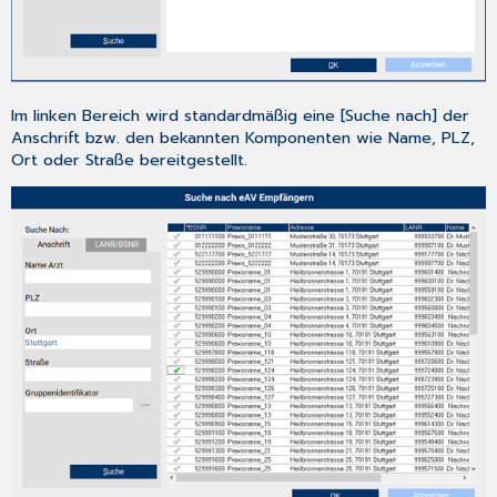
Update-
DVD:
Für
alle
Installationsarten:
Im linken Bereich wird standardmäßig eine [Suche nach] der
Erster
Anschrift bzw. den bekannten Komponenten wie Name, PLZ,
Start
Ort oder Straße bereitgestellt.
von
CGM
TURBOMED
nach
der
Installation
des
Updates:
7
Das
Hilfe-
System
von
CGM TURBOMED
7.1