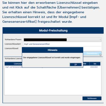
Sie können hier den erworbenen Lizenzschlüssel eingeben
Bericht
und mit Klick auf die Schaltfläche [Übernehmen] bestätigen.
R1
Sie erhalten einen Hinweis, dass der eingegebene
Arial,
Lizenzschlüssel korrekt ist und Ihr Modul [Impf- und
Rueckseite.tmf]
Genesenenzertifikat] freigeschaltet wurde.
auch
bei
mehrseitigem
Ausdruck
möglich
3.12.3
Anpassung
des
Formulars
[Augenärztliches
Zeugnis
anstatt
einer
Sehtestbescheinigung]
3.12.4
Ermittlung
multipler
Behandlungsfälle