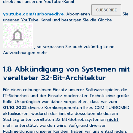
Barzahlungen
direkt auf unserem YouTube-Kanal
in
CGM
youtube.com/turbomedlve
. Abonnieren
Sie
TURBOMED:
unseren YouTube-Kanal und betätigen Sie die Glocke
Änderung
mit
Wirkung
zum
, so verpassen Sie auch zukünftig
keine
31.10.2022
Aufzeichnungen mehr.
2.4
Anpassungen
1.8
Abkündigung von Systemen mit
der
Heilmittelverordnung
veralteter 32-Bit-Architektur
im
Rahmen
Für einen reibungslosen Einsatz unserer Software spielen die
von
IT-Sicherheit und der Einsatz modernster Technik eine große
eHEIMI
Rolle. Ursprünglich war daher vorgesehen, dass wir zum
2.5
01.10.2022
diverse Kernkomponenten Ihres CGM TURBOMED
Heilmittelverordnung
aktualisieren, wodurch der Einsatz desselben ab diesem
-
Stichtag unter veralteten 32 Bit-Betriebssystemen
nicht
Blankoverordnung
mehr unterstützt worden wäre. Aufgrund diverser
2.6
Rückmeldungen unserer Kunden, haben wir uns entschieden,