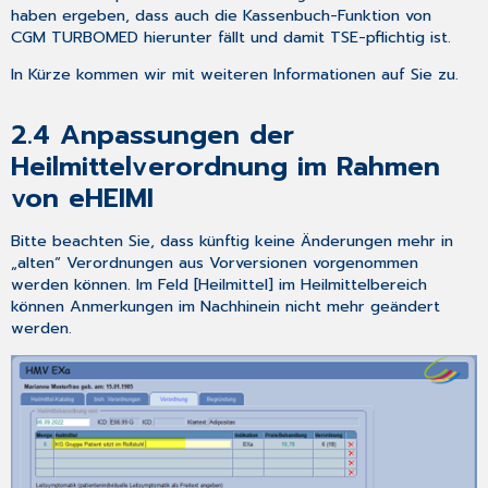
2.0
haben ergeben, dass auch die Kassenbuch-Funktion von
4.3
CGM TURBOMED hierunter fällt und damit TSE-pflichtig ist.
CLICKDOCpro
In Kürze kommen wir mit weiteren Informationen auf Sie zu.
4.3.1
Single
2.4
Anpassungen der
Sign-
On
Heilmittelverordnung im Rahmen
4.3.3
von eHEIMI
CLICKDOC
E-
REZEPT:
Bitte beachten Sie, dass künftig keine Änderungen mehr in
Folgerezeptanfragen
„alten“ Verordnungen aus Vorversionen vorgenommen
werden können. Im Feld [Heilmittel] im Heilmittelbereich
4.4
können Anmerkungen im Nachhinein nicht mehr geändert
Digitalisierung
werden.
von
Muster
2
–
Aktualisierung
der
Verordnung
von