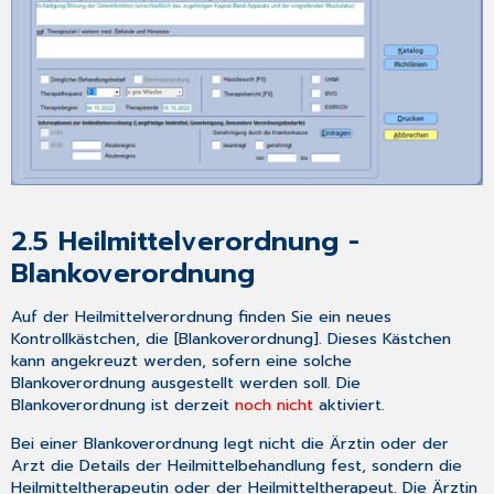
Krankenhausbehandlung
(AOK
PLUS)
4.5
eKrabe
–
eKrankenbeförderung
für
AOK
NordWest-
2.5
Heilmittelverordnung -
versicherte
Patientinnen
Blankoverordnung
und
Patienten
Auf der Heilmittelverordnung finden Sie ein neues
Kontrollkästchen, die [Blankoverordnung]. Dieses Kästchen
4.5.1
kann angekreuzt werden, sofern eine solche
Ablauf
Blankoverordnung ausgestellt werden soll. Die
4.6
Blankoverordnung ist derzeit
noch nicht
aktiviert.
Aktualisierung
des
Bei einer Blankoverordnung legt nicht die Ärztin oder der
Anforderungskataloges
Arzt die Details der Heilmittelbehandlung fest, sondern die
für
Heilmitteltherapeutin oder der Heilmitteltherapeut. Die Ärztin