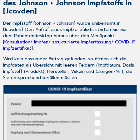
des Johnson + Johnson Impfstoffs in
eMuster-
[Jcovden]
Center
3.4
Der Impfstoff [Johnson + Johnson] wurde umbenannt in
1-
[Jcovden]. Den Aufruf eines Impfzertifikats starten Sie aus
Click-
dem Patientendesktop heraus über den Menüpunkt
Abrechnung
[
Konsultation/ Impfen/ strukturierte Impferfassung/ COVID-19
2.0
Impfzertifikat
].
–
Neue
Wird kein passender Eintrag gefunden, so öffnen sich die
Sammelerklärung
Impfdaten als Übersicht mit leeren Feldern (Impfdatum, Dosis,
für
Impfstoff (Produkt), Hersteller, Vakzin und Chargen-Nr.), die
KV
Sie entsprechend befüllen müssen.
NO
3.5
Neuerungen
bei
der
Aktivierung
der
[CGM
Benchmarks]
3.6