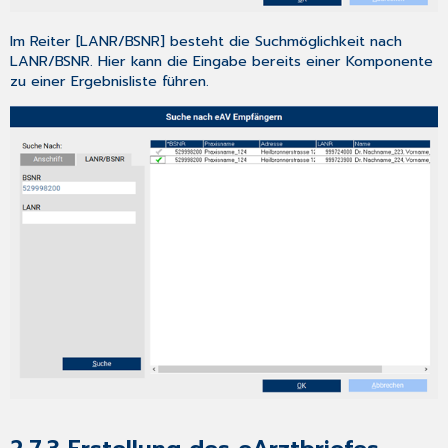
Hinweise
zur
Im Reiter [LANR/BSNR] besteht die Suchmöglichkeit nach
Nomenklatur
LANR/BSNR. Hier kann die Eingabe bereits einer Komponente
in
zu einer Ergebnisliste führen.
diesem
Dokument
7.2
CGM TURBOMED
Gebrauchsanweisung
[F1]
7.3
CGM TURBOMED
Anwender-
Hotline