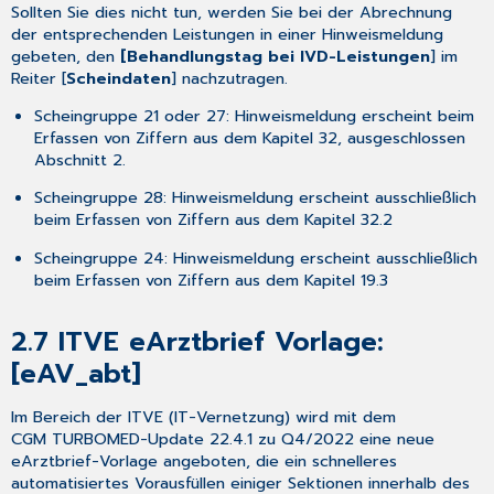
Sollten Sie dies nicht tun, werden Sie bei der Abrechnung
und
der entsprechenden Leistungen in einer Hinweismeldung
wenn
gebeten, den
[Behandlungstag bei IVD-Leistungen
] im
ja,
Reiter [
Scheindaten
] nachzutragen.
wo
kann
Scheingruppe 21 oder 27: Hinweismeldung erscheint beim
ich
Erfassen von Ziffern aus dem Kapitel 32, ausgeschlossen
das
Abschnitt 2.
einstellen?
Scheingruppe 28: Hinweismeldung erscheint ausschließlich
4.9.2
beim Erfassen von Ziffern aus dem Kapitel 32.2
Kann
ich
Scheingruppe 24: Hinweismeldung erscheint ausschließlich
die
beim Erfassen von Ziffern aus dem Kapitel 19.3
eAU
auch
auf
2.7
ITVE eArztbrief Vorlage:
DIN
[eAV_abt]
A5
ausdrucken
Im Bereich der ITVE (IT-Vernetzung) wird mit dem
und
CGM TURBOMED-Update 22.4.1 zu Q4/2022 eine neue
wenn
eArztbrief-Vorlage angeboten, die ein schnelleres
ja,
automatisiertes Vorausfüllen einiger Sektionen innerhalb des
wo