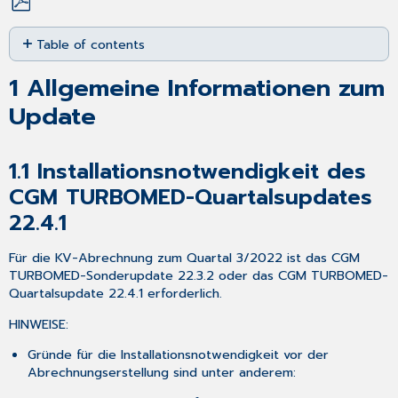
Save
Table of contents
as
PDF
1
1
Allgemeine Informationen zum
Allgemeine
Informationen
Update
zum
Update
1.1
1.1
Installationsnotwendigkeit des
Installationsnotwendigkeit
CGM TURBOMED-Quartalsupdates
des
22.4.1
CGM
TURBOMED-
Quartalsupdates
Für die KV-Abrechnung zum Quartal 3/2022 ist das CGM
22.4.1
TURBOMED-Sonderupdate 22.3.2 oder das CGM TURBOMED-
1.2
Quartalsupdate 22.4.1 erforderlich.
Installationsvoraussetzungen
HINWEISE:
1.3
Neues
Gründe für die Installationsnotwendigkeit vor der
KVDT-
Abrechnungserstellung sind unter anderem:
Prüfmodul