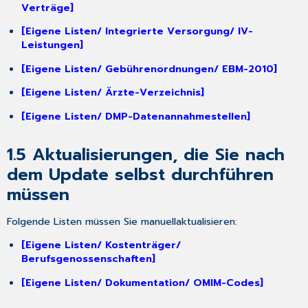
Verträge]
bei
COVID-
[Eigene Listen/ Integrierte Versorgung/ IV-
19-
Leistungen]
Impfstoff,
-
[Eigene Listen/ Gebührenordnungen/ EBM-2010]
Zertifikat
[Eigene Listen/ Ärzte-Verzeichnis]
und
-
[Eigene Listen/ DMP-Datenannahmestellen]
Gebührenordnung
2.1.1
1.5
Aktualisierungen, die Sie nach
Aktualisierung
der
dem Update selbst durchführen
COVID-
müssen
19-
Gebührennummern
Folgende Listen müssen Sie
manuell
aktualisieren
:
2.1.2
Änderung
[Eigene Listen/ Kostenträger/
der
Berufsgenossenschaften]
Namensgebung
des
[Eigene Listen/ Dokumentation/ OMIM-Codes]
Johnson