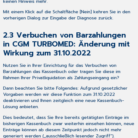
keinen Hinweis mehr.
CGM-
Mit einem Klick auf die Schaltfläche [Nein] kehren Sie in den
Welt!
vorherigen Dialog zur Eingabe der Diagnose zurück.
4.1
Wichtige
Information
2.3
Verbuchen von Barzahlungen
zu
in CGM TURBOMED: Änderung mit
Ihrer
Wirkung zum 31.10.2022
aktuellen
Kommunikation
mit
Nutzen Sie in Ihrer Einrichtung für das Verbuchen von
dem
Barzahlungen das Kassenbuch oder tragen Sie diese im
Krankenhaus
Rahmen Ihrer Privatliquidation als Zahlungseingang ein?
über
Dann beachten Sie bitte Folgendes: Aufgrund gesetzlicher
das
Vorgaben werden wir diese Funktion zum 31.10.2022
Zuweiserportal
deaktivieren und Ihnen zeitgleich eine neue Kassenbuch-
„CGM
Lösung anbieten.
JESAJANET“
4.2
Dies bedeutet, dass Sie Ihre bereits getätigten Einträge im
Informationen
bisherigen Kassenbuch zwar weiterhin einsehen können, neue
rund
Einträge können ab diesem Zeitpunkt jedoch nicht mehr
um
generiert werden („ausschließlich lesender Zugriff“).