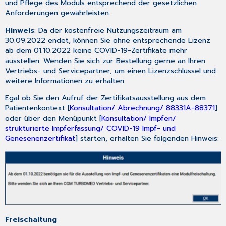
TURBOMED
und Pflege des Moduls entsprechend der gesetzlichen
Anforderungen gewährleisten.
3.11.1
Formatfehler
Hinweis
: Da der kostenfreie Nutzungszeitraum am
im
30.09.2022 endet, können Sie ohne entsprechende Lizenz
Prüfprotokoll
ab dem 01.10.2022 keine COVID-19-Zertifikate mehr
behoben
ausstellen. Wenden Sie sich zur Bestellung gerne an Ihren
3.11.2
Vertriebs- und Servicepartner, um einen Lizenzschlüssel und
Anpassung
weitere Informationen zu erhalten.
der
Verarbeitung
Egal ob Sie den Aufruf der Zertifikatsausstellung aus dem
von
Patientenkontext [
Konsultation/ Abrechnung/ 88331A-88371
]
Behandlungsfällen
oder über den Menüpunkt [
Konsultation/ Impfen/
bei
strukturierte Impferfassung/ COVID-19 Impf- und
der
Genesenenzertifikat
] starten, erhalten Sie folgenden Hinweis:
Abrechnungserstellung
3.11.3
Ausstellung
von
Arbeitsunfähigkeitsbescheinigungen
für
Versichertenstatus
Freischaltung
„R“