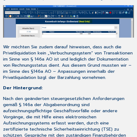
die
Telematikinfrastruktur
in
Ihrer
Praxis
4.2.1
Erweiterung
des
Wir möchten Sie zudem darauf hinweisen, dass auch die
Hinweises
Privatliquidation kein „Verbuchungssystem“ von Transaktionen
und
im Sinne von § 146a AO ist und lediglich der Dokumentation
des
von Rechnungsstatus dient. Aus diesem Grund mussten wir –
Bestellprozesses
im Sinne des §146a AO – Anpassungen innerhalb der
für
Privatliquidation bzgl. der Barzahlung vornehmen.
ablaufende
Der Hintergrund:
Zertifikate
in
Nach den geänderten steuergesetzlichen Anforderungen
TI-
gemäß § 146a der Abgabenordnung sind
Komponenten
aufzeichnungspflichtige Geschäftsvorfälle oder andere
4.2.2
Vorgänge, die mit Hilfe eines elektronischen
TI-
Aufzeichnungssystems erfasst werden, durch eine
Fachanwendung:
zertifizierte technische Sicherheitseinrichtung (TSE) zu
ePA
schützen. Gespräche mit den zuständigen Finanzbehörden