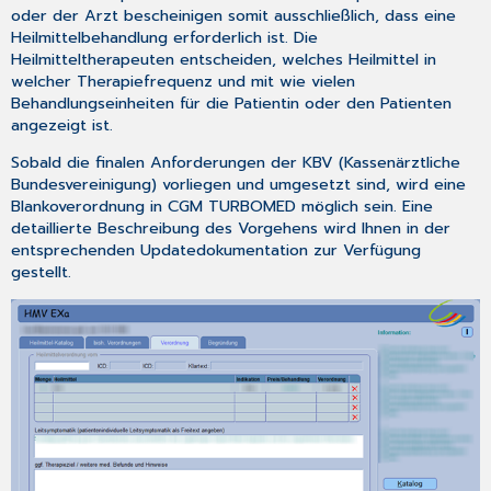
Heilmittel
oder der Arzt bescheinigen somit ausschließlich, dass eine
(Version
Heilmittelbehandlung erforderlich ist. Die
2.5)
Heilmitteltherapeuten entscheiden, welches Heilmittel in
4.7
welcher Therapiefrequenz und mit wie vielen
Impfstoff
Behandlungseinheiten für die Patientin oder den Patienten
„Valneva“
angezeigt ist.
-
Keine
Sobald die finalen Anforderungen der KBV (Kassenärztliche
Zertifikatsausstellung
Bundesvereinigung) vorliegen und umgesetzt sind, wird eine
möglich
Blankoverordnung in CGM TURBOMED möglich sein. Eine
detaillierte Beschreibung des Vorgehens wird Ihnen in der
4.8
entsprechenden Updatedokumentation zur Verfügung
CGM
gestellt.
ASSIST-
Meldungen
4.8.1
BARMER:
Wirtschaftliche
Verordnung
von
Lenalidomid
4.8.2
Hinweis