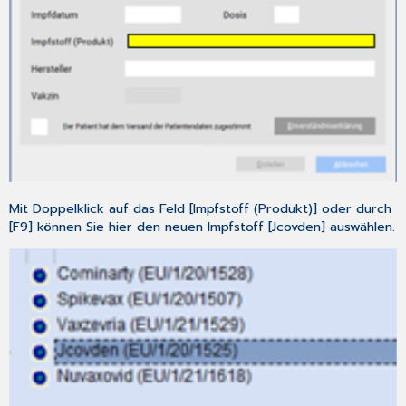
Änderungen
im
eArztbrief
3.6.1
[Standard-
eArztbrief]
3.6.2
[eArztbrief
express]
3.7
ePA
Mit Doppelklick auf das Feld [Impfstoff (Produkt)] oder durch
–
[F9] können Sie hier den neuen Impfstoff [Jcovden] auswählen.
Änderungen
3.7.1
Prüfung
und
Umschaltung
in
CGM
TURBOMED
3.7.2