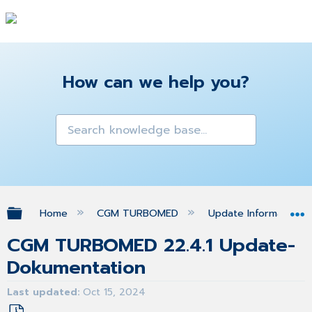
How can we help you?
Expand/collapse global hierarchy
Home
CGM TURBOMED
Update Informationen
CGM TURBOMED 22.4.1 Update-
Dokumentation
Last updated
Oct 15, 2024