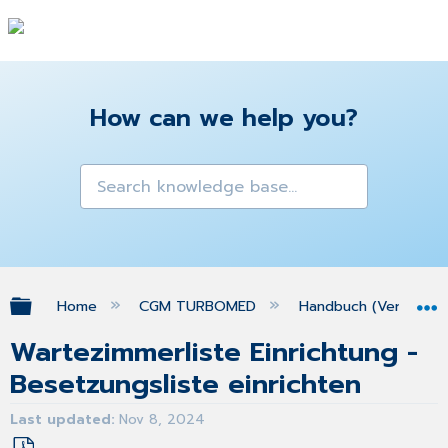
How can we help you?
Expand/collapse global hierarchy
Home
CGM TURBOMED
Handbuch (Version 25
Wartezimmerliste Einrichtung -
Besetzungsliste einrichten
Last updated
Nov 8, 2024