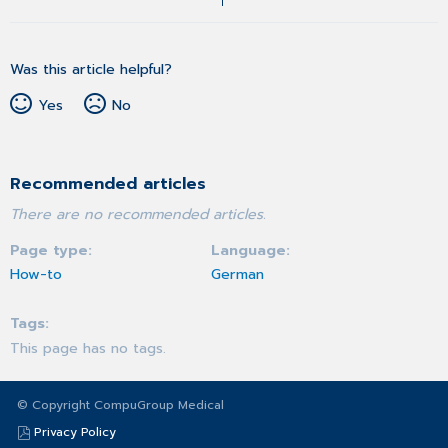
Was this article helpful?
Yes
No
Recommended articles
There are no recommended articles.
Page type
Language
How-to
German
Tags
This page has no tags.
© Copyright CompuGroup Medical
Privacy Policy