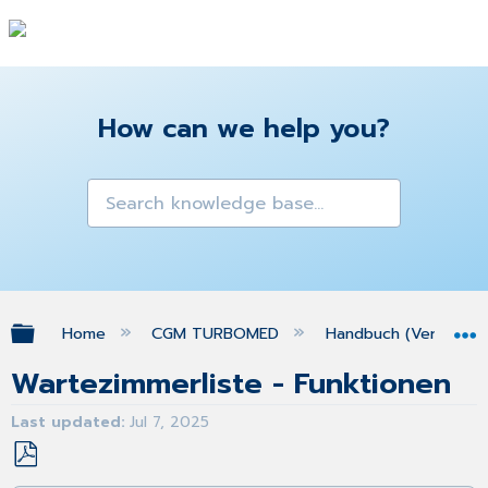
How can we help you?
Expand/collapse global hierarchy
Home
CGM TURBOMED
Handbuch (Version 25
Wartezimmerliste - Funktionen
Last updated
Jul 7, 2025
Save