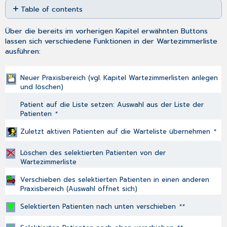
Table of contents
as
PDF
"Warte-
Über die bereits im vorherigen Kapitel erwähnten Buttons
Zustand"
lassen sich verschiedene Funktionen in der Wartezimmerliste
des
ausführen:
Patienten
Smileys
Einsprung
Neuer Praxisbereich (vgl. Kapitel
Wartezimmerlisten anlegen
und löschen
)
in
den
Patient auf die Liste setzen: Auswahl aus der Liste der
Patienten
Patienten
*
Inhalt
der
Zuletzt aktiven Patienten auf die Warteliste übernehmen
*
Liste
aktualisieren
Löschen des selektierten Patienten von der
Automatisches
Wartezimmerliste
Löschen
Verschieben des selektierten Patienten in einen anderen
eines
Praxisbereich (Auswahl öffnet sich)
Patienten
von
Selektierten Patienten nach unten verschieben
**
der
Wartezimmerliste