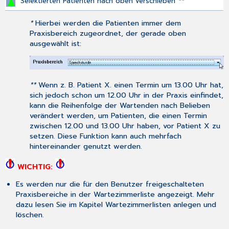
Selektierten Patienten nach oben verschieben
**
Kein
ungewolltes
*
Hierbei werden die Patienten immer dem
Löschen
Praxisbereich zugeordnet, der gerade oben
ausgewählt ist:
**
Wenn z. B. Patient X. einen Termin um 13.00 Uhr hat,
sich jedoch schon um 12.00 Uhr in der Praxis einfindet,
kann die Reihenfolge der Wartenden nach Belieben
verändert werden, um Patienten, die einen Termin
zwischen 12.00 und 13.00 Uhr haben, vor Patient X zu
setzen. Diese Funktion kann auch mehrfach
hintereinander genutzt werden.
WICHTIG:
Es werden nur die für den Benutzer freigeschalteten
Praxisbereiche in der Wartezimmerliste angezeigt. Mehr
dazu lesen Sie im Kapitel
Wartezimmerlisten anlegen und
löschen
.