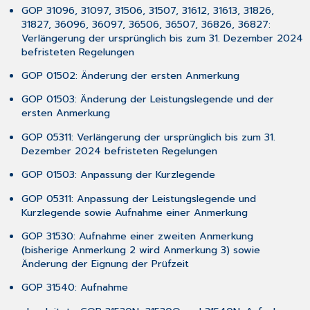
6.4 Nur
GOP 31096, 31097, 31506, 31507, 31612, 31613, 31826,
bei
31827, 36096, 36097, 36506, 36507, 36826, 36827:
Verwendung
Verlängerung der ursprünglich bis zum 31. Dezember 2024
der
befristeten Regelungen
Update-
DVD
GOP 01502: Änderung der ersten Anmerkung
6.5 Für
GOP 01503: Änderung der Leistungslegende und der
alle
ersten Anmerkung
Installationsarten
6.6 Erster
GOP 05311: Verlängerung der ursprünglich bis zum 31.
Start
Dezember 2024 befristeten Regelungen
von
GOP 01503: Anpassung der Kurzlegende
CGM TURBOMED nach
der
GOP 05311: Anpassung der Leistungslegende und
Update-
Kurzlegende sowie Aufnahme einer Anmerkung
Installation
7 Das
GOP 31530: Aufnahme einer zweiten Anmerkung
Hilfe-
(bisherige Anmerkung 2 wird Anmerkung 3) sowie
System
Änderung der Eignung der Prüfzeit
von
GOP 31540: Aufnahme
CGM TURBOMED
7.1 Hinweise