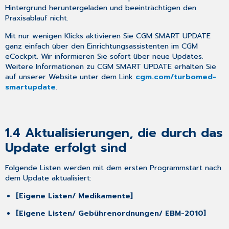
Neuheiten
Hintergrund heruntergeladen und beeinträchtigen den
&
Praxisablauf nicht.
Änderungen
Mit nur wenigen Klicks aktivieren Sie CGM SMART UPDATE
2.1 Aktualisierung
ganz einfach über den Einrichtungsassistenten im CGM
der
eCockpit. Wir informieren Sie sofort über neue Updates.
EBM-
Weitere Informationen zu CGM SMART UPDATE erhalten Sie
Stammdaten
auf unserer Website unter dem Link
cgm.com/turbomed-
3 Allgemeine
smartupdate
.
Neuheiten
&
Änderungen
3.1 Druck
1.4
Aktualisierungen, die durch das
in
Update erfolgt sind
der
Heilmittelverordnung
bei
Folgende Listen werden mit dem ersten Programmstart nach
deaktivierter
dem Update aktualisiert:
Druckvorschau
[Eigene Listen/ Medikamente]
3.2 Optimierung: HMV-
Blankoverordnung
[Eigene Listen/ Gebührenordnungen/ EBM-2010]
mit