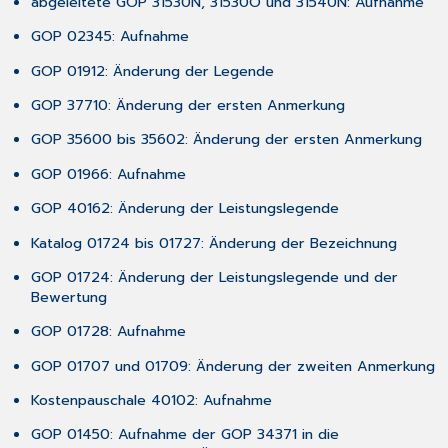
abgeleitete GOP 31530N, 31530O und 31540N: Aufnahme
zur
GOP 02345: Aufnahme
Nomenklatur
in
GOP 01912: Änderung der Legende
diesem
Dokument
GOP 37710: Änderung der ersten Anmerkung
7.2 CGM
GOP 35600 bis 35602: Änderung der ersten Anmerkung
TURBOMED-
YouTube-
GOP 01966: Aufnahme
Kanal
7.3 CGM TURBOMED
GOP 40162: Änderung der Leistungslegende
Gebrauchsanweisung
Katalog 01724 bis 01727: Änderung der Bezeichnung
[F1]
7.4 CGM TURBOMED
GOP 01724: Änderung der Leistungslegende und der
Anwender-
Bewertung
Hotline
GOP 01728: Aufnahme
GOP 01707 und 01709: Änderung der zweiten Anmerkung
Kostenpauschale 40102: Aufnahme
GOP 01450: Aufnahme der GOP 34371 in die