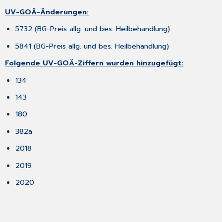
die
UV-GOÄ-Änderungen:
ePA
für
5732 (BG-Preis allg. und bes. Heilbehandlung)
alle
5841 (BG-Preis allg. und bes. Heilbehandlung)
mit
ausgewählten
Folgende UV-GOÄ-Ziffern wurden hinzugefügt:
Praxen
in
134
den
jeweiligen
143
Modellregionen
180
4.4 Bleiben
Sie
382a
immer
auf
2018
dem
2019
neuesten
Stand
2020
–
CGM
TURBOMED
jetzt