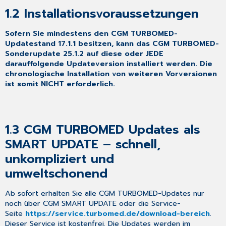
schnell,
1.2
Installationsvoraussetzungen
unkompliziert
und
umweltschonend
Sofern Sie mindestens den CGM TURBOMED-
Updatestand 17.1.1 besitzen, kann das CGM TURBOMED-
1.4 Aktualisierungen,
Sonderupdate 25.1.2 auf diese oder JEDE
die
darauffolgende Updateversion installiert werden. Die
durch
chronologische Installation von weiteren Vorversionen
das
ist somit NICHT
erforderlich.
Update
erfolgt
sind
1.5 Aktualisierungen,
1.3
CGM TURBOMED Updates als
die
Sie
SMART UPDATE – schnell,
nach
unkompliziert und
dem
Update
umweltschonend
selbst
ausführen
Ab sofort erhalten Sie alle CGM TURBOMED-Updates nur
müssen
noch über CGM SMART UPDATE oder die Service-
2 Gesetzliche/
Seite
https://service.turbomed.de/download-bereich
.
Vertragliche
Dieser Service ist kostenfrei. Die Updates werden im