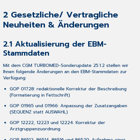
auch
auf
2
Gesetzliche/ Vertragliche
WhatsApp
Neuheiten & Änderungen
4.5 Einladung
zur
Teilnahme
an
2.1
Aktualisierung der EBM-
unserer
Stammdaten
Umfrage
in
Mit dem CGM TURBOMED-Sonderupdate 25.1.2 stellen wir
Ihrem
Ihnen folgende Änderungen an den EBM-Stammdaten zur
CGM
Verfügung:
TURBOMED
4.6 eVerordnung
GOP 01728: redaktionelle Korrektur der Beschreibung
für
(Formatierung in Fettschrift)
Hilfsmittel
-
GOP 01965 und 01966: Anpassung der Zusatzangaben
Portfreischaltung
(SEQUENZ statt AUSWAHL)
4.7 CGM
GOP 12222, 12223 und 12224: Korrektur der
ASSIST
Arztgruppenzuordnung
5 Anhang
GOP 86512, 86514, 86516 und 86520: Aufnahme einer