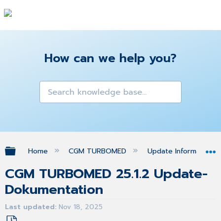
How can we help you?
Expand/collapse global hierarchy
Home
CGM TURBOMED
Update Informationen
CGM TURBOMED 25.1.2 Update-
Dokumentation
Last updated
Nov 18, 2025