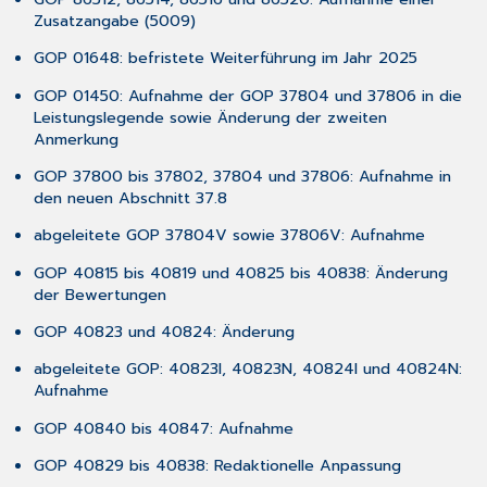
5.1 Hilfreiche
Zusatzangabe (5009)
Präparate-
Informationen
GOP 01648: befristete Weiterführung im Jahr 2025
6 CGM TURBOMED
Punkt
GOP 01450: Aufnahme der GOP 37804 und 37806 in die
für
Leistungslegende sowie Änderung der zweiten
Punkt
Anmerkung
Update-
GOP 37800 bis 37802, 37804 und 37806: Aufnahme in
Checkliste
den neuen Abschnitt 37.8
6.1 Update-
Checkliste
abgeleitete GOP 37804V sowie 37806V: Aufnahme
6.2 Update-
GOP 40815 bis 40819 und 40825 bis 40838: Änderung
Installation
der Bewertungen
6.2.2 Wichtiges
GOP 40823 und 40824: Änderung
vorab
6.3 Nur
abgeleitete GOP: 40823I, 40823N, 40824I und 40824N:
bei
Aufnahme
Verwendung
des
GOP 40840 bis 40847: Aufnahme
Online-
GOP 40829 bis 40838: Redaktionelle Anpassung
Updates