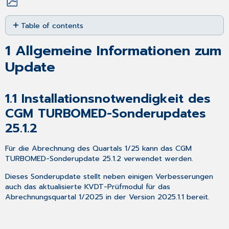
Save
Table of contents
as
PDF
1 Allgemeine
1
Allgemeine Informationen zum
Informationen
zum
Update
Update
1.1 Installationsnotwendigkeit
des
1.1
Installationsnotwendigkeit des
CGM
CGM TURBOMED-Sonderupdates
TURBOMED-
25.1.2
Sonderupdates
25.1.2
1.2 Installationsvoraussetzungen
Für die Abrechnung des Quartals 1/25 kann das CGM
TURBOMED-Sonderupdate 25.1.2 verwendet werden.
1.3 CGM
TURBOMED
Dieses Sonderupdate stellt neben einigen Verbesserungen
Updates
auch das aktualisierte KVDT-Prüfmodul für das
als
Abrechnungsquartal 1/2025 in der Version 2025.1.1 bereit.
SMART
UPDATE
–