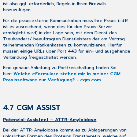
ist also ggf. erforderlich, Regeln in Ihren Firewalls
hinzuzufügen.
Für die praxisexterne Kommunikation muss Ihre Praxis (i.d.R.
ist es ausreichend, wenn dies für den Praxis-Server
ermöglicht wird) in der Lage sein, mit dem Dienst des
Treuhänders/ beauftragten Dienstleisters der am Vertrag
teilnehmenden Krankenkassen zu kommunizieren. Hierfür
müssen einige URLs über Port
443
für ein- und ausgehende
Verbindung freigeschaltet werden.
Eine genaue Anleitung zu Portfreischaltung finden Sie
hier:
Welche eFormulare stehen mir in meiner CGM-
Praxissoftware zur Verfügung? - cgm.com
4.7
CGM ASSIST
Potenzial-Assistent – ATTR-Amyloidose
Bei der ATTR-Amyloidose kommt es zu Ablagerungen von
unlöslichen Formen des Proteins Transthyretin, welche auf