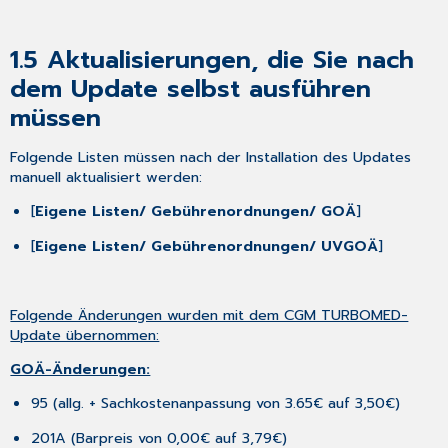
Indikation
[EX]
4 Neues
1.5
Aktualisierungen, die Sie nach
aus
dem Update selbst ausführen
der
CGM-
müssen
Welt!
4.1 Wichtige
Folgende Listen müssen nach der Installation des Updates
Information:
manuell aktualisiert werden:
Support-
[
Eigene Listen/ Gebührenordnungen/ GOÄ
]
Ende
für
[
Eigene Listen/ Gebührenordnungen/ UVGOÄ
]
Windows
10
zum
14.10.2025
Folgende Änderungen wurden mit dem CGM TURBOMED-
Update übernommen:
4.2 Praxisdienst
Light
GOÄ-Änderungen:
4.3 Am
15.
95 (allg. + Sachkostenanpassung von 3.65€ auf 3,50€)
Januar
201A (Barpreis von 0,00€ auf 3,79€)
startet