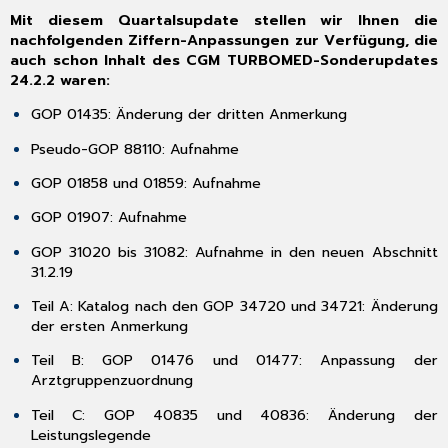
[Berufsgenossenschaften]
Mit diesem Quartalsupdate stellen wir Ihnen die
3.10
nachfolgenden Ziffern-Anpassungen zur Verfügung, die
Verordnung
auch schon Inhalt des CGM TURBOMED-Sonderupdates
außerklinischer
24.2.2 waren:
Intensivpflege
Muster
GOP 01435: Änderung der dritten Anmerkung
62B
Pseudo-GOP 88110: Aufnahme
3.11
Insulinplan
GOP 01858 und 01859: Aufnahme
3.12
Abrechnung
GOP 01907: Aufnahme
[Mutmaßlicher
GOP 31020 bis 31082: Aufnahme in den neuen Abschnitt
Tag
31.2.19
der
Entbindung]
Teil A: Katalog nach den GOP 34720 und 34721: Änderung
bei
der ersten Anmerkung
Nachzüglerfall
3.13
Teil B: GOP 01476 und 01477: Anpassung der
Suchlauf
Arztgruppenzuordnung
[Fehlende
Teil C: GOP 40835 und 40836: Änderung der
IVD-
Leistungslegende
Behandlungstage]