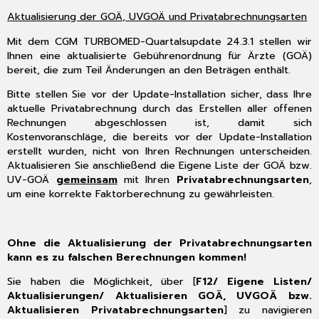
Adressbuch
Aktualisierung der GOÄ, UVGOÄ und Privatabrechnungsarten
2.4.3
Mit dem CGM TURBOMED-Quartalsupdate 24.3.1 stellen wir
E-
Ihnen eine aktualisierte Gebührenordnung für Ärzte (GOÄ)
Arztbrief-
bereit, die zum Teil Änderungen an den Beträgen enthält.
Anhänge
im
Bitte stellen Sie vor der Update-Installation sicher, dass Ihre
Ordner
aktuelle Privatabrechnung durch das Erstellen aller offenen
[Gesendet]
Rechnungen abgeschlossen ist, damit sich
2.4.4
Kostenvoranschläge, die bereits vor der Update-Installation
E-
erstellt wurden, nicht von Ihren Rechnungen unterscheiden.
Arztbrief-
Aktualisieren Sie anschließend die Eigene Liste der GOÄ bzw.
Diagnosen
UV-GOÄ
gemeinsam
mit Ihren
Privatabrechnungsarten
,
als
um eine korrekte Faktorberechnung zu gewährleisten.
Text
und/oder
als
Ohne die Aktualisierung der Privatabrechnungsarten
ICD-
kann es zu falschen Berechnungen kommen!
10
hinterlegen
Sie haben die Möglichkeit, über [
F12/ Eigene Listen/
2.4.5
Aktualisierungen/ Aktualisieren GOÄ, UVGOÄ bzw.
Optimierung
Aktualisieren Privatabrechnungsarten
] zu navigieren