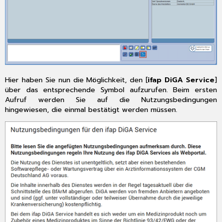
Anzeige
der
Inhaltsmenge
im
Bundeseinheitlichen
Medikationsplan
(BMP)
4.2.3
Hier haben Sie nun die Möglichkeit, den [
ifap DiGA Service
]
Sprungfunktion
über das entsprechende Symbol aufzurufen. Beim ersten
vom
Aufruf werden Sie auf die Nutzungsbedingungen
Medikationseintrag
hingewiesen, die einmal bestätigt werden müssen.
in
die
Arzneimitteldatenbank
4.3
CLICKDOC
(Highlights
des
CLICKDOC
Updates
Version
24.5)