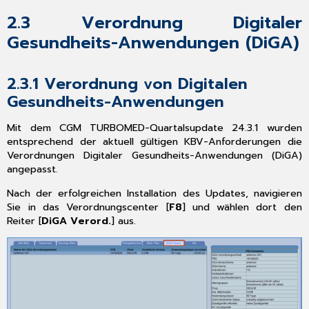
für
2.3
Verordnung Digitaler
KIM
(Kommunikation
Gesundheits-Anwendungen (DiGA)
im
Medizinwesen)
4.1.3
2.3.1
Verordnung von Digitalen
Hinweis
Gesundheits-Anwendungen
zur
Stabilität
Mit dem CGM TURBOMED-Quartalsupdate 24.3.1 wurden
der
entsprechend der aktuell gültigen KBV-Anforderungen die
Telematikinfrastruktur
Verordnungen Digitaler Gesundheits-Anwendungen (DiGA)
4.2
angepasst.
Ifap
praxisCENTER®
Nach der erfolgreichen Installation des Updates, navigieren
Update
Sie in das Verordnungscenter [
F8
] und wählen dort den
Informationen
Reiter [
DiGA Verord.
] aus.
Q3/2024
4.2.1
THERAFOX
PRO
Verordnungscheck
4.2.2