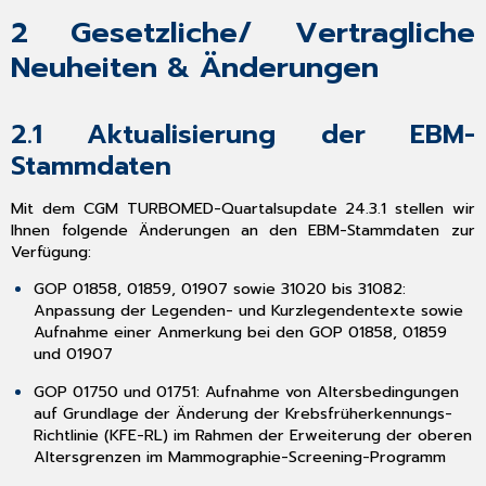
3.4
2
Gesetzliche/ Vertragliche
Aktivierung
und
Neuheiten & Änderungen
Deaktivierung
eKH
DAK
2.1
Aktualisierung der EBM-
3.5
Stammdaten
Einschreibung
aus
HzV-
Mit dem CGM TURBOMED-Quartalsupdate 24.3.1 stellen wir
Vertrag
Ihnen folgende Änderungen an den EBM-Stammdaten zur
in
Verfügung:
die
GOP 01858, 01859, 01907 sowie 31020 bis 31082:
Facharztebene
Anpassung der Legenden- und Kurzlegendentexte sowie
3.6
Aufnahme einer Anmerkung bei den GOP 01858, 01859
Übernahme
und 01907
Hilfsmittel
über
GOP 01750 und 01751: Aufnahme von Altersbedingungen
CGM
auf Grundlage der Änderung der Krebsfrüherkennungs-
ASSIST-
Richtlinie (KFE-RL) im Rahmen der Erweiterung der oberen
Hinweis
Altersgrenzen im Mammographie-Screening-Programm
3.7