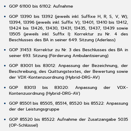
3.14
GOP 61100 bis 61102: Aufnahme
EBM
Regelwerk
GOP 13390 bis 13392 (jeweils inkl. Suffixe H, R, S, V, W);
–
13394, 13396 (jeweils inkl. Suffix V); 13401, 13410 bis 13412,
Altersbedingung
13424 bis 13426, 13430, 13431, 13435, 13437, 13439 sowie
im
13505 (jeweils inkl. Suffix I): Korrektur zu Nr. 4 des
Bezugszeitraum
Beschlusses des BA in seiner 649. Sitzung (Aderlass)
Behandlungsfall
GOP 31453: Korrektur zu Nr. 3 des Beschlusses des BA in
3.15
seiner 693. Sitzung (Förderung Ambulantisierung)
LDT-
Übernahme
GOP 83001 bis 83012: Anpassung der Bezeichnung, der
FK
Beschreibung, des Quittungstextes, der Bewertung sowie
3321
der VDX-Kontenzuordnung (Hybrid-DRG-AV)
(Zeitraum
GOP 83013 bis 83020: Anpassung der VDX-
in
Kontenzuordnung (Hybrid-DRG-AV)
Monaten)
4
GOP 85501 bis 85505, 85514, 85520 bis 85522: Anpassung
Neues
der der Leistungsgruppe
aus
der
GOP 85520 bis 85522: Aufnahme der Zusatzangabe 5035
CGM-
(OP-Schlüssel)
Welt!