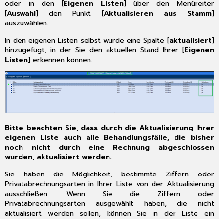
von
oder in den [
Eigenen Listen
] über den Menüreiter
KIM-
[
Auswahl
] den Punkt [
Aktualisieren aus Stamm
]
Emails
auszuwählen.
im
In den eigenen Listen selbst wurde eine Spalte [
aktualisiert
]
NachrichtenVerwaltungsCenter
hinzugefügt, in der Sie den aktuellen Stand Ihrer [
Eigenen
2.5
Listen
] erkennen können.
Abgabehinweis
für
das
E-
Rezept
2.6
Aktualisierung
Bitte beachten Sie, dass durch die Aktualisierung Ihrer
Formular
eigenen Liste auch alle Behandlungsfälle, die bisher
Muster
noch nicht durch eine Rechnung abgeschlossen
12
wurden, aktualisiert werden.
2.7
Aktualisierung
Sie haben die Möglichkeit, bestimmte Ziffern oder
Formular
Privatabrechnungsarten in Ihrer Liste von der Aktualisierung
Muster
ausschließen. Wenn Sie die Ziffern oder
21
Privatabrechnungsarten ausgewählt haben, die nicht
aktualisiert werden sollen, können Sie in der Liste ein
2.8