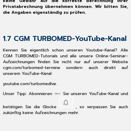
keine Gewähr auf die korrekte Berechnung Ihrer
Heilmittelpreise
Privatabrechnung übernehmen können. Wir bitten Sie,
zum
die Angaben eigenständig zu prüfen.
01.06.2024
3
Allgemeine
Neuheiten
1.7
CGM TURBOMED-YouTube-Kanal
&
Änderungen
Kennen Sie eigentlich schon unseren Youtube-Kanal? Alle
3.1
CGM TURBOMED-Tutorials und alle unsere Online-Seminar-
Angedockte
Aufzeichnungen finden Sie nicht nur auf unserer Website
Wartezimmerliste
cgm.com/turbomed-termine
sondern auch direkt auf
schließen
unserem YouTube-Kanal:
3.2
youtube.com/turbomedlve.
Neue
AnyDesk-
Unser Tipp: Abonnieren
Sie unseren YouTube-Kanal und
Version
3.3
betätigen Sie die Glocke
, so verpassen Sie auch
Aktualisierung
zukünftig
keine
Aufzeichnungen mehr.
eDMP
COPD-
Dokumentation