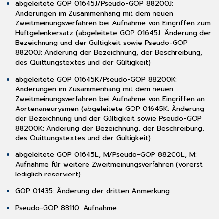
abgeleitete GOP 01645J/Pseudo-GOP 88200J:
Umsetzung
Änderungen im Zusammenhang mit dem neuen
Kundenwünsche
Zweitmeinungsverfahren bei Aufnahme von Eingriffen zum
3.7.1
Hüftgelenkersatz (abgeleitete GOP 01645J: Änderung der
Integration
Bezeichnung und der Gültigkeit sowie Pseudo-GOP
der
88200J: Änderung der Bezeichnung, der Beschreibung,
Formulare
des Quittungstextes und der Gültigkeit)
für
das
abgeleitete GOP 01645K/Pseudo-GOP 88200K:
Krebsregister
Änderungen im Zusammenhang mit dem neuen
Brandenburg-
Zweitmeinungsverfahren bei Aufnahme von Eingriffen an
Berlin
Aortenaneurysmen (abgeleitete GOP 01645K: Änderung
3.7.2
der Bezeichnung und der Gültigkeit sowie Pseudo-GOP
Aktualisierung
88200K: Änderung der Bezeichnung, der Beschreibung,
[Ärztliche
des Quittungstextes und der Gültigkeit)
Bescheinigung
abgeleitete GOP 01645L, M/Pseudo-GOP 88200L, M:
Eignungsbeurteilung]
Aufnahme für weitere Zweitmeinungsverfahren (vorerst
3.7.3
lediglich reserviert)
BSNR-
Auswahl
GOP 01435: Änderung der dritten Anmerkung
im
Etikettendruck
Pseudo-GOP 88110: Aufnahme
möglich