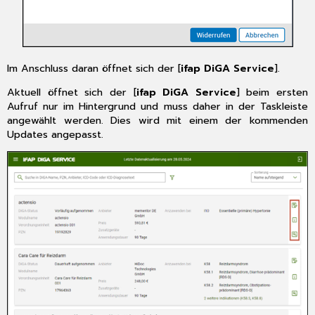
Wichtiges
vorab
6.3
Nur
bei
Im Anschluss daran öffnet sich der [
ifap DiGA Service
].
Verwendung
des
Aktuell öffnet sich der [
ifap DiGA Service
] beim ersten
Online-
Aufruf nur im Hintergrund und muss daher in der Taskleiste
Updates
angewählt werden. Dies wird mit einem der kommenden
6.4
Updates angepasst.
Nur
bei
Verwendung
der
Update-
DVD
6.5
Für
alle
Installationsarten
6.6
Erster