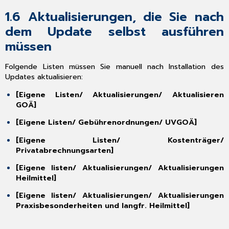
Erstverordnung
1.6
Aktualisierungen, die Sie nach
2.3.3
Wiederverordnung
dem Update selbst ausführen
2.3.4
müssen
Verordnungsstatistik
DiGA
Folgende Listen müssen Sie manuell nach Installation des
2.4
Updates aktualisieren:
Anpassung
E-
[Eigene Listen/ Aktualisierungen/ Aktualisieren
Arztbrief
GOÄ]
2.4.1
[Eigene Listen/ Gebührenordnungen/ UVGOÄ]
E-
Arztbrief
[Eigene Listen/ Kostenträger/
Kostenpauschale
Privatabrechnungsarten]
und
Versand/Import
[Eigene listen/ Aktualisierungen/ Aktualisierungen
bei
Heilmittel]
Patienten
[Eigene listen/ Aktualisierungen/ Aktualisierungen
mit/ohne
Praxisbesonderheiten und langfr. Heilmittel]
Behandlungsfall
2.4.2
KlM-