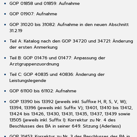
GOP 01858 und 01859: Aufnahme
3.7.4
Aktualisierung
GOP 01907: Aufnahme
Formular
[Arbeitsmedizinische
GOP 31020 bis 31082: Aufnahme in den neuen Abschnitt
Vorsorgeuntersuchung]
31.2.19
3.7.5
Teil A: Katalog nach den GOP 34720 und 34721: Änderung
Integration
der ersten Anmerkung
Schalter
[Hausärztliche/Diabetologische
Teil B: GOP 01476 und 01477: Anpassung der
Mitteilung
Arztgruppenzuordnung
an
Teil C: GOP 40835 und 40836: Änderung der
den
Leistungslegende
Augenarzt]
3.7.6
GOP 61100 bis 61102: Aufnahme
Übernahme
neu
GOP 13390 bis 13392 (jeweils inkl. Suffixe H, R, S, V, W);
eingetragener
13394, 13396 (jeweils inkl. Suffix V); 13401, 13410 bis 13412,
Allergien
13424 bis 13426, 13430, 13431, 13435, 13437, 13439 sowie
in
13505 (jeweils inkl. Suffix I): Korrektur zu Nr. 4 des
das
Beschlusses des BA in seiner 649. Sitzung (Aderlass)
Cave-
GOP 31453: Korrektur zu Nr. 3 des Beschlusses des BA in
Feld