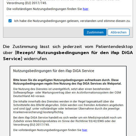
5
Anhang
5.1
Hilfreiche
Präparate-
Informationen
6
Die Zustimmung lässt sich jederzeit vom Patientendesktop
CGM TURBOMED
über [
Rezept/ Nutzungsbedingungen für den ifap DiGA
Punkt
Service
] widerrufen.
für
Punkt
Update-
Checkliste
6.1
Update-
Checkliste
6.2
Update-
Installation
6.2.2