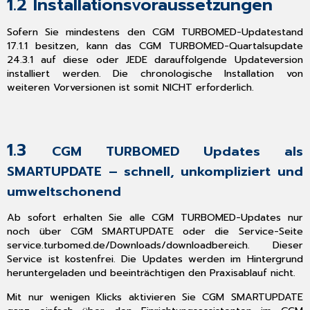
1.2
Installationsvoraussetzungen
als
SMARTUPDATE
–
Sofern Sie mindestens den CGM TURBOMED-Updatestand
schnell,
17.1.1 besitzen, kann das CGM TURBOMED-Quartalsupdate
unkompliziert
24.3.1 auf diese oder JEDE darauffolgende Updateversion
und
installiert werden. Die chronologische Installation von
umweltschonend
weiteren Vorversionen ist somit NICHT erforderlich.
1.4
Neues
KVDT-
Prüfmodul
1.3
CGM TURBOMED Updates als
1.5
SMARTUPDATE – schnell, unkompliziert und
Aktualisierungen,
die
umweltschonend
durch
das
Ab sofort erhalten Sie alle CGM TURBOMED-Updates nur
Update
noch über CGM SMARTUPDATE oder die Service-Seite
erfolgt
service.turbomed.de/Downloads/downloadbereich
. Dieser
sind
Service ist kostenfrei. Die Updates werden im Hintergrund
heruntergeladen und beeinträchtigen den Praxisablauf nicht.
1.6
Aktualisierungen,
Mit nur wenigen Klicks aktivieren Sie CGM SMARTUPDATE
die