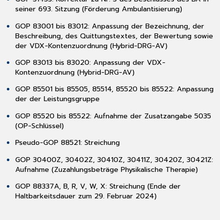
seiner 693. Sitzung (Förderung Ambulantisierung)
3.7.7
Augenarztgerät
GOP 83001 bis 83012: Anpassung der Bezeichnung, der
Nidek
Beschreibung, des Quittungstextes, der Bewertung sowie
LM
der VDX-Kontenzuordnung (Hybrid-DRG-AV)
-7
3.7.8
GOP 83013 bis 83020: Anpassung der VDX-
Übernahme
Kontenzuordnung (Hybrid-DRG-AV)
[Sonstige
GOP 85501 bis 85505, 85514, 85520 bis 85522: Anpassung
Ziffern]
der der Leistungsgruppe
zu
den
GOP 85520 bis 85522: Aufnahme der Zusatzangabe 5035
OP-
(OP-Schlüssel)
Schlüsseln
3.8
Pseudo-GOP 88521: Streichung
Schalter
GOP 30400Z, 30402Z, 30410Z, 30411Z, 30420Z, 30421Z:
[Praxisfremde
Aufnahme (Zuzahlungsbeträge Physikalische Therapie)
Vertretung]
3.9
GOP 88337A, B, R, V, W, X: Streichung (Ende der
Optimierung
Haltbarkeitsdauer zum 29. Februar 2024)
eigene
Liste