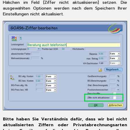
Häkchen im Feld [Ziffer nicht aktualisieren] setzen. Die
Rezeptart
ausgewählten Optionen werden nach dem Speichern Ihrer
[pgrp]
Einstellungen nicht aktualisiert.
als
E-
Rezept
möglich
2.9
Rezeptart
[kbrg]
als
E-
Rezept
möglich
2.10
Passwortsicherheit
bei
CGM
TURBOMED
Mobil
2.11
Bitte haben Sie Verständnis dafür, dass wir bei nicht
Aktualisierung
aktualisierten Ziffern oder Privatabrechnungsarten
der