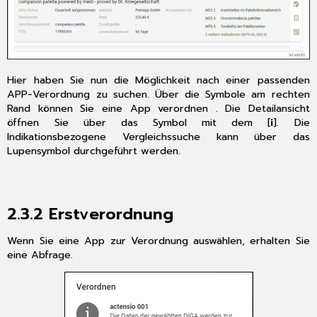
Start
von
CGM TURBOMED nach
der
Update-
Installation
Hier haben Sie nun die Möglichkeit nach einer passenden
7
APP-Verordnung zu suchen. Über die Symbole am rechten
Das
Rand können Sie eine App verordnen . Die Detailansicht
Hilfe-
öffnen Sie über das Symbol mit dem [
i
]. Die
System
Indikationsbezogene Vergleichssuche kann über das
von
Lupensymbol durchgeführt werden.
CGM TURBOMED
7.1
Hinweise
2.3.2
Erstverordnung
zur
Nomenklatur
Wenn Sie eine App zur Verordnung auswählen, erhalten Sie
in
eine Abfrage.
diesem
Dokument
7.2
CGM TURBOMED
Gebrauchsanweisung