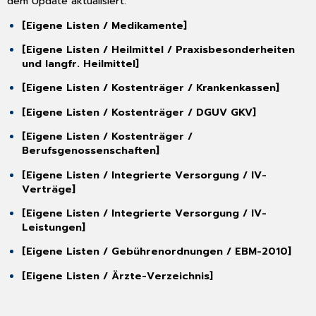
dem Update aktualisiert:
2.2
[Eigene Listen / Medikamente]
Aktualisierung
KBV
[Eigene Listen / Heilmittel / Praxisbesonderheiten
Zulassungsnummern
und langfr. Heilmittel]
AWST
und
[Eigene Listen / Kostenträger / Krankenkassen]
Zervix-
Zytololgie
[Eigene Listen / Kostenträger / DGUV GKV]
2.3
[Eigene Listen / Kostenträger /
Verordnung
Berufsgenossenschaften]
Digitaler
Gesundheits-
[Eigene Listen / Integrierte Versorgung / IV-
Anwendungen
Verträge]
(DiGA)
[Eigene Listen / Integrierte Versorgung / IV-
2.3.1
Leistungen]
Verordnung
von
[Eigene Listen / Gebührenordnungen / EBM-2010]
Digitalen
Gesundheits-
[Eigene Listen / Ärzte-Verzeichnis]
Anwendungen
2.3.2