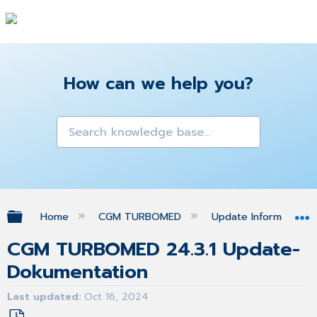
How can we help you?
Expand/collapse global hierarchy
Home
CGM TURBOMED
Update Informationen
CGM TURBOMED 24.3.1 Update-
Dokumentation
Last updated
Oct 16, 2024