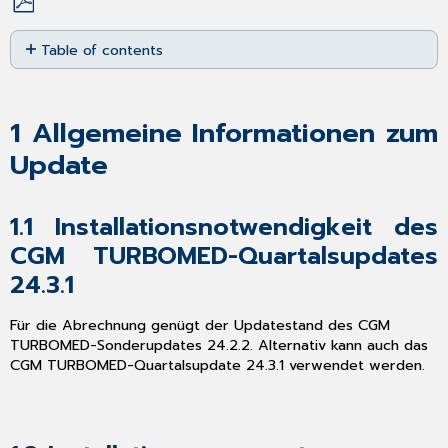
Save
Table of contents
as
PDF
1
Allgemeine
Informationen
1
Allgemeine Informationen zum
zum
Update
Update
1.1
Installationsnotwendigkeit
1.1
Installationsnotwendigkeit des
des
CGM
CGM TURBOMED-Quartalsupdates
TURBOMED-
24.3.1
Quartalsupdates
24.3.1
Für die Abrechnung genügt der Updatestand des CGM
1.2
TURBOMED-Sonderupdates 24.2.2. Alternativ kann auch das
Installationsvoraussetzungen
CGM TURBOMED-Quartalsupdate 24.3.1 verwendet werden.
1.3
CGM
TURBOMED
Updates