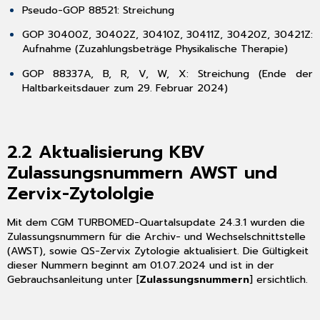
Pseudo-GOP 88521: Streichung
4.1
Informationen
GOP 30400Z, 30402Z, 30410Z, 30411Z, 30420Z, 30421Z:
rund
Aufnahme (Zuzahlungsbeträge Physikalische Therapie)
um
die
GOP 88337A, B, R, V, W, X: Streichung (Ende der
Telematikinfrastruktur
Haltbarkeitsdauer zum 29. Februar 2024)
in
Ihrer
Praxis
2.2
Aktualisierung KBV
4.1.1
Hinweis
Zulassungsnummern AWST und
für
Zervix-Zytololgie
ablaufende
Zertifikate
in
Mit dem CGM TURBOMED-Quartalsupdate 24.3.1 wurden die
Komponenten
Zulassungsnummern für die Archiv- und Wechselschnittstelle
der
(AWST), sowie QS-Zervix Zytologie aktualisiert. Die Gültigkeit
Telematikinfrastruktur
dieser Nummern beginnt am 01.07.2024 und ist in der
(TI)
Gebrauchsanleitung unter [
Zulassungsnummern
] ersichtlich.
4.1.2
Hinweise