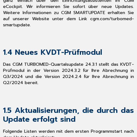
ganz einfach über den Einrichtungsassistenten im CGM
Sie
eCockpit. Wir informieren Sie sofort über neue Updates.
nach
Weitere Informationen zu CGM SMARTUPDATE erhalten Sie
dem Update
auf unserer Website unter dem Link
cgm.com/turbomed-
selbst
smartupdate
.
ausführen
müssen
1.7
CGM
1.4
Neues KVDT-Prüfmodul
TURBOMED-
YouTube-
Das CGM TURBOMED-Quartalsupdate 24.3.1 stellt das KVDT-
Kanal
Prüfmodul in der Version 2024.3.2 für Ihre Abrechnung in
2
Q3/2024 und die Version 2024.2.4 für Ihre Abrechnung in
Gesetzliche/
Q2/2024 bereit.
Vertragliche
Neuheiten
&
Änderungen
1.5
Aktualisierungen, die durch das
2.1
Aktualisierung
Update erfolgt sind
der
EBM-
Folgende Listen werden mit dem ersten Programmstart nach
Stammdaten