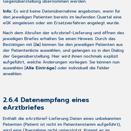
Gegenüberstellung übernommen werden.
Hauptausschlusskriterium:
Info:
Es wird keine Datenübernahme angeboten, wenn für
4.5.2
den jeweiligen Patienten bereits im laufenden Quartal eine
Lennox-
eGK eingelesen oder ein Ersatzverfahren angelegt wurde.
Gastaut-
Syndrom
Nach dem Abrufen der eArzbrief-Lieferung und öffnen des
4.5.3
jeweiligen Briefes erhalten Sie einen Hinweis. Durch das
Herzinsuffizienz
Bestätigen mit [
Ja
] können Sie den jeweiligen Patienten aus
4.6
der Patientenliste auswählen, und gelangen so in den Dialog
BARMER
der Gegenüberstellung. Hier wird ihnen nochmals explizit
DMP-
aufgeführt, welche Änderungen vorliegen. Sie können nun
SERVICE
auswählen [
Alle Einträge
] oder individuell die Felder
anwählen.
4.6
GHG
Praxisdienst
Light
ab
2.6.4
Datenempfang eines
Q1/2024
eArztbriefes
verfügbar
5
Enthält die eArztbrief-Lieferung Daten eines unbekannten
Anhang
Patienten (Patient ist nicht im Patientenstamm aufgeführt),
wird eine Übernahme nicht unterstützt. Kommt es im
5.1