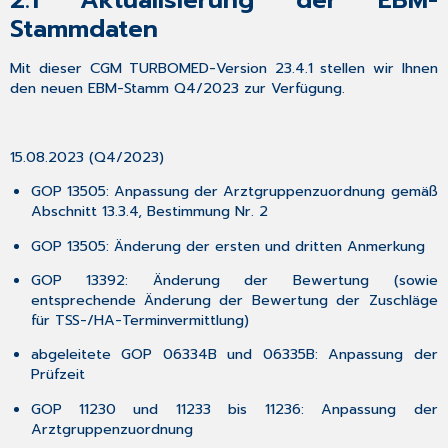
Formulare
Stammdaten
3.8
Entfernung
Mit dieser CGM TURBOMED-Version 23.4.1 stellen wir Ihnen
der
den neuen EBM-Stamm Q4/2023 zur Verfügung.
ICD
Klartexte
auf
15.08.2023 (Q4/2023)
der
eAU
GOP 13505: Anpassung der Arztgruppenzuordnung gemäß
/
Abschnitt 13.3.4, Bestimmung Nr. 2
AU
3.9
GOP 13505: Änderung der ersten und dritten Anmerkung
Aktualisierte
GOP 13392: Änderung der Bewertung (sowie
Formulare
entsprechende Änderung der Bewertung der Zuschläge
3.10
für TSS-/HA-Terminvermittlung)
Umsetzung
von
abgeleitete GOP 06334B und 06335B: Anpassung der
Kundenwünschen
Prüfzeit
3.10.1
GOP 11230 und 11233 bis 11236: Anpassung der
Neue
Arztgruppenzuordnung
Formulare