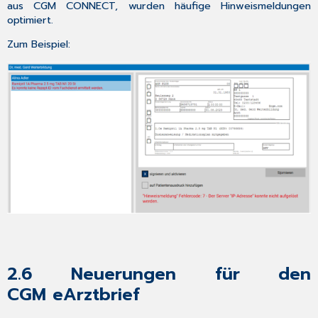
nicht
aus CGM CONNECT, wurden häufige Hinweismeldungen
nutzen
optimiert.
4.2.4.1
Zum Beispiel:
Voraussetzungen
4.2.5
Die
Umsetzung
in
CGM TURBOMED
4.2.6
QR-
Code
4.2.7
Ohne
eGK
oder
Papier:
Das
2.6
Neuerungen für den
smarte
E-
CGM eArztbrief
Rezept
mit