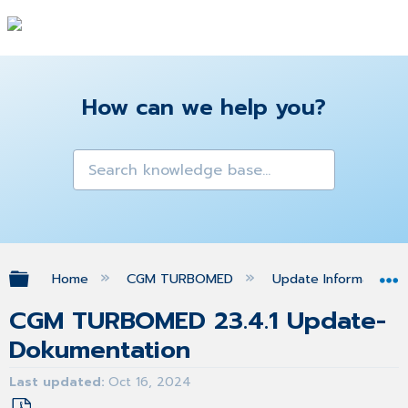
How can we help you?
Expand/collapse global hierarchy
Home
CGM TURBOMED
Update Informationen
CGM TURBOMED 23.4.1 Update-
Dokumentation
Last updated
Oct 16, 2024