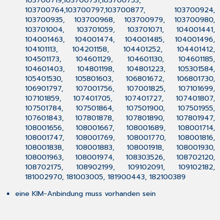
103700719,103700731,103700753,
Erster
103700764,103700797,103700877, 103700924,
Start
103700935, 103700968, 103700979, 103700980,
von
103701004, 103701059, 103701071, 104001441,
CGM
104001463, 104001474, 104001485, 104001496,
TURBOMED
104101113, 104201158, 104401252, 104401412,
nach
104501173, 104601129, 104601130, 104601185,
der
104601403, 104801198, 104801223, 105301584,
Installation
105401530, 105801603, 106801672, 106801730,
des
106901797, 107001756, 107001825, 107101699,
Updates
107101859, 107401705, 107401727, 107401807,
7
107501784, 107501864, 107501900, 107501955,
Das
107601843, 107801878, 107801890, 107801947,
Hilfe-
108001656, 108001667, 108001689, 108001714,
System
108001747, 108001769, 108001770, 108001816,
von
108001838, 108001883, 108001918, 108001930,
CGM TURBOMED
108001963, 108001974, 108303526, 108702120,
108702175, 108902199, 109102091, 109102182,
7.1
181002970, 181003005, 181900443, 182100389
Hinweise
zur
eine KIM-Anbindung muss vorhanden sein
Nomenklatur
in
diesem