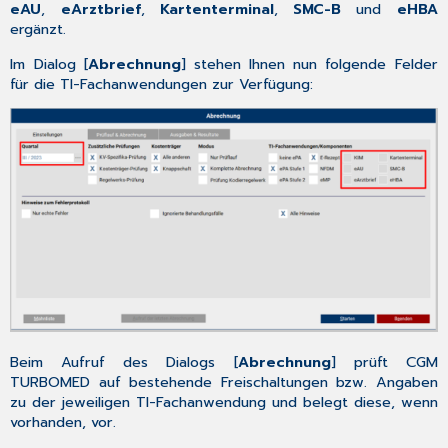
eAU
,
eArztbrief
,
Kartenterminal
,
SMC-B
und
eHBA
3.10.5
ergänzt.
Patientendesktop
sperren
Im Dialog [
Abrechnung
] stehen Ihnen nun folgende Felder
3.10.6
für die TI-Fachanwendungen zur Verfügung:
Abgleich
und
Übernahme
auf
Muster
39
und
oKFE
3.10.7
Hinweismeldung
bei
fehlender
Dosierung
Beim Aufruf des Dialogs [
Abrechnung
] prüft CGM
3.10.8
TURBOMED auf bestehende Freischaltungen bzw. Angaben
CLICKDOC
zu der jeweiligen TI-Fachanwendung und belegt diese, wenn
Patienten
vorhanden, vor.
Stammdaten
3.11