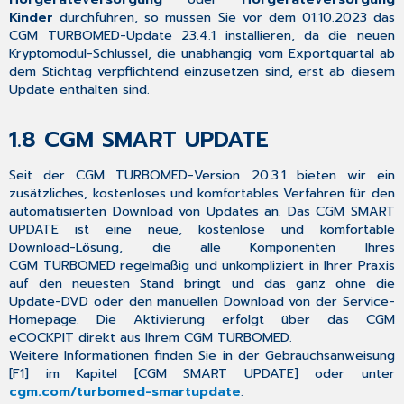
Classic
Kinder
durchführen, so müssen Sie vor dem 01.10.2023 das
CGM TURBOMED-Update 23.4.1 installieren, da die neuen
3
Kryptomodul-Schlüssel, die unabhängig vom Exportquartal ab
Allgemeine
dem Stichtag verpflichtend einzusetzen sind, erst ab diesem
Neuheiten
Update enthalten sind.
&
Änderungen
1.8
CGM SMART UPDATE
3.1
Neue
Schnittstelle
Seit
der
CGM TURBOMED-Version 20.3.1
bieten wir ein
für
zusätzliches,
kostenloses und komfortables Verfahren
für den
GDT
automatisierten Download von Updates an. Das
CGM SMART
3.1
UPDATE
ist eine neue, kostenlose und komfortable
3.2
Download-Lösung, die alle Komponenten Ihres
CLICKDOCpro
CGM TURBOMED regelmäßig und unkompliziert in Ihrer Praxis
Mehrere
auf den neuesten Stand bringt und das ganz ohne die
Standorte
Update-DVD oder den manuellen Download von der Service-
Homepage. Die Aktivierung erfolgt über das
CGM
3.3
eCOCKPIT
direkt aus Ihrem CGM TURBOMED.
Schwangerschaftswoche
Weitere Informationen finden Sie in der Gebrauchsanweisung
wird
[
F1
] im Kapitel [
CGM SMART UPDATE
] oder unter
automatisch
cgm.com
/turbomed-smartupdate
.
auf