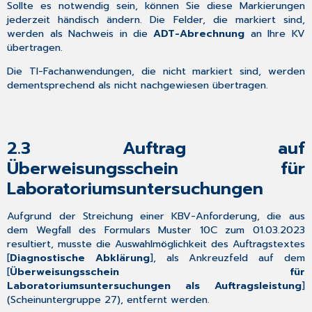
Sollte es notwendig sein, können Sie diese Markierungen
Neue
jederzeit händisch ändern. Die Felder, die markiert sind,
Version
werden als Nachweis in die
ADT-Abrechnung
an Ihre KV
des
übertragen.
HÄVG-
Prüfmoduls
Die TI-Fachanwendungen, die nicht markiert sind, werden
dementsprechend als nicht nachgewiesen übertragen.
3.11.1
Beschreibung
der
Kommunikationsproblematiken
2.3
Auftrag auf
4
Neues
Überweisungsschein für
aus
Laboratoriumsuntersuchungen
der
CGM-
Aufgrund der Streichung einer KBV-Anforderung, die aus
Welt!
dem Wegfall des Formulars Muster 10C zum 01.03.2023
4.1
resultiert, musste die Auswahlmöglichkeit des Auftragstextes
Informationen
[
Diagnostische Abklärung
], als Ankreuzfeld auf dem
rund
[
Überweisungsschein für
um
Laboratoriumsuntersuchungen als Auftragsleistung
]
die
(Scheinuntergruppe 27), entfernt werden.
Telematikinfrastruktur