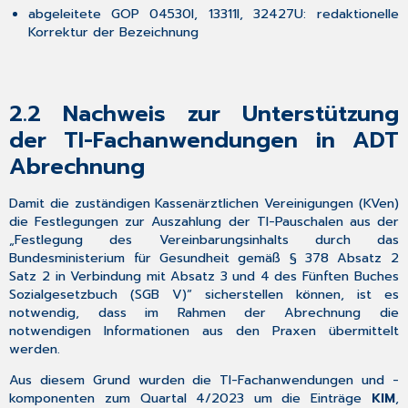
Meldebögen
abgeleitete GOP 04530I, 13311I, 32427U: redaktionelle
Krebsregister
Korrektur der Bezeichnung
Mecklenburg-
Vorpommern
3.10.2
Neues
2.2
Nachweis zur Unterstützung
PDF
der TI-Fachanwendungen in ADT
Augenärztliche
Mitteilung
Abrechnung
integriert
3.10.3
Damit die zuständigen Kassenärztlichen Vereinigungen (KVen)
Aktualisierung
die Festlegungen zur Auszahlung der TI-Pauschalen aus der
private
„Festlegung des Vereinbarungsinhalts durch das
AU
Bundesministerium für Gesundheit gemäß § 378 Absatz 2
Meyer
Satz 2 in Verbindung mit Absatz 3 und 4 des Fünften Buches
Wagenfeld
Sozialgesetzbuch (SGB V)“ sicherstellen können, ist es
Nr.111
notwendig, dass im Rahmen der Abrechnung die
3.10.4
notwendigen Informationen aus den Praxen übermittelt
Erweiterung
werden.
Inanspruchnahme
individueller
Aus diesem Grund wurden die TI-Fachanwendungen und -
Gesundheitsleistungen
komponenten zum Quartal 4/2023 um die Einträge
KIM
,