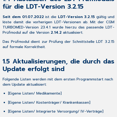
nach
für die LDT-Version 3.2.15
dem
Update
Seit dem 01.07.2022
ist die
LDT-Version 3.2.15
gültig und
selbst
löste damit die vorherigen LDT-Versionen ab. Mit der CGM
durchführen
TURBOMED-Version 23.4.1 wurde hierzu das passende LDT-
müssen
Prüfmodul auf die Version
2.14.2
aktualisiert.
1.7
Aktualisierung
Das Prüfmodul dient zur Prüfung der Schnittstelle LDT 3.2.15
Kryptomodul
auf formale Korrektheit.
1.8
CGM
1.5
Aktualisierungen, die durch das
SMART
UPDATE
Update erfolgt sind
1.9
CGM
Folgende Listen werden mit dem ersten Programmstart nach
TURBOMED-
dem Update aktualisiert:
YouTube-
[Eigene Listen/ Medikamente
]
Kanal
2
[Eigene Listen/ Kostenträger/ Krankenkassen
]
Gesetzliche/
Vertragliche
[Eigene Listen/ Integrierte Versorgung/ IV-Verträge
]
Neuheiten