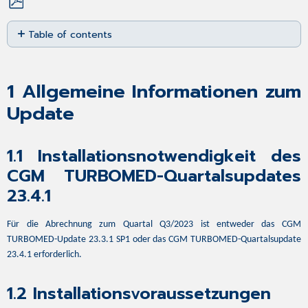
Save
Table of contents
as
PDF
1
Allgemeine
Informationen
1
Allgemeine Informationen zum
zum
Update
Update
1.1
Installationsnotwendigkeit
1.1
Installationsnotwendigkeit des
des
CGM
CGM TURBOMED-Quartalsupdates
TURBOMED-
23.4.1
Quartalsupdates
23.4.1
1.2
Für die Abrechnung zum Quartal Q3/2023 ist entweder das CGM
Installationsvoraussetzungen
TURBOMED-Update 23.3.1 SP1 oder das CGM TURBOMED-Quartalsupdate
1.3
23.4.1 erforderlich.
Neues
KVDT-
1.2
Installationsvoraussetzungen
Prüfmodul