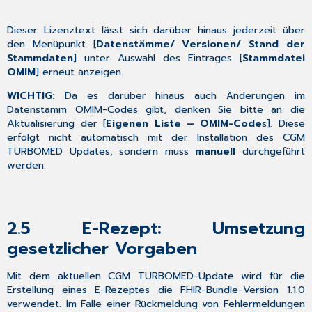
(E-
Rezept)
Dieser Lizenztext lässt sich darüber hinaus jederzeit über
per
den Menüpunkt [
Datenstämme/ Versionen/ Stand der
App
Stammdaten
] unter Auswahl des Eintrages [
Stammdatei
oder
OMIM
] erneut anzeigen.
eGK
4.2.3
WICHTIG:
Da es darüber hinaus auch Änderungen im
Wenn
Datenstamm OMIM-Codes gibt, denken Sie bitte an die
Sie
Aktualisierung der [
Eigenen Liste – OMIM-Code
s]. Diese
das
erfolgt nicht automatisch mit der Installation des CGM
E-
TURBOMED Updates, sondern muss
manuell
durchgeführt
Rezept
werden.
bereits
nutzen
4.2.4
Wenn
2.5
E-Rezept: Umsetzung
Sie
gesetzlicher Vorgaben
das
E-
Rezept
Mit dem aktuellen CGM TURBOMED-Update wird für die
bislang
Erstellung eines E-Rezeptes die FHIR-Bundle-Version 1.1.0
noch
verwendet. Im Falle einer Rückmeldung von Fehlermeldungen