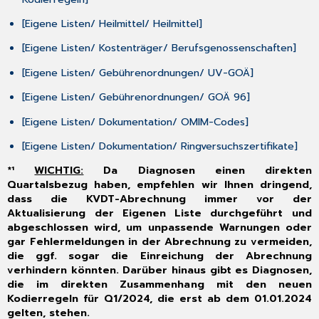
für
Laboratoriumsuntersuchungen
[Eigene Listen/ Heilmittel/ Heilmittel
]
2.4
Aktualisierung
[Eigene Listen/ Kostenträger/ Berufsgenossenschaften
]
der
[Eigene Listen/ Gebührenordnungen/ UV-GOÄ
]
OMIM-
Stammdatei
[Eigene Listen/ Gebührenordnungen/ GOÄ 96
]
zur
Kodierung
[Eigene Listen/ Dokumentation/ OMIM-Codes
]
genetischer
Leistungen
[Eigene Listen/ Dokumentation/ Ringversuchszertifikate
]
2.5
*¹
WICHTIG:
Da Diagnosen einen direkten
E-
Quartalsbezug haben, empfehlen wir Ihnen dringend,
Rezept:
dass die KVDT-Abrechnung immer vor der
Umsetzung
Aktualisierung der Eigenen Liste durchgeführt und
gesetzlicher
abgeschlossen wird, um unpassende Warnungen oder
Vorgaben
gar Fehlermeldungen in der Abrechnung zu vermeiden,
2.6
die ggf. sogar die Einreichung der Abrechnung
Neuerungen
verhindern könnten. Darüber hinaus gibt es Diagnosen,
für
die im direkten Zusammenhang mit den neuen
den
Kodierregeln für Q1/2024, die erst ab dem 01.01.2024
CGM eArztbrief
gelten, stehen.