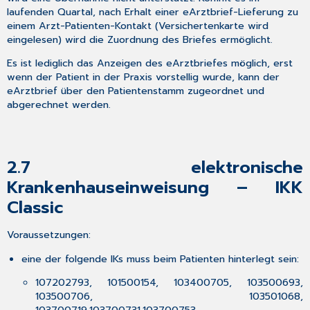
laufenden Quartal, nach Erhalt einer eArztbrief-Lieferung zu
Hilfreiche
einem Arzt-Patienten-Kontakt (Versichertenkarte wird
Präparate-
eingelesen) wird die Zuordnung des Briefes ermöglicht.
Informationen
6
Es ist lediglich das Anzeigen des eArztbriefes möglich, erst
CGM TURBOMED
wenn der Patient in der Praxis vorstellig wurde, kann der
Punkt
eArztbrief über den Patientenstamm zugeordnet und
für
abgerechnet werden.
Punkt
Update-
Checkliste
Update-
2.7
elektronische
Checkliste
Krankenhauseinweisung – IKK
Nur
Classic
bei
Verwendung
der
Voraussetzungen:
Update-
DVD
eine der folgende IKs muss beim Patienten hinterlegt sein:
Für
107202793, 101500154, 103400705, 103500693,
alle
103500706, 103501068,
Installationsarten