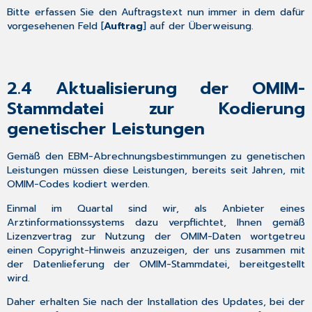
in
Bitte erfassen Sie den Auftragstext nun immer in dem dafür
Ihrer
vorgesehenen Feld [
Auftrag
] auf der Überweisung.
Praxis
4.1.1
Hinweis
zum
2.4
Aktualisierung der OMIM-
Konnektor-
Stammdatei zur Kodierung
Update
genetischer Leistungen
5.1.8
4.1.2
Hinweis
Gemäß den EBM-Abrechnungsbestimmungen zu genetischen
ablaufende
Leistungen müssen diese Leistungen, bereits seit Jahren, mit
Zertifikate
OMIM-Codes kodiert werden.
der
Einmal im Quartal sind wir, als Anbieter eines
Telematikinfrastruktur
Arztinformationssystems dazu verpflichtet, Ihnen gemäß
(TI)
Lizenzvertrag zur Nutzung der OMIM-Daten wortgetreu
4.1.3
einen Copyright-Hinweis anzuzeigen, der uns zusammen mit
Hinweise
der Datenlieferung der OMIM-Stammdatei, bereitgestellt
für
wird.
KIM
(Kommunikation
Daher erhalten Sie nach der Installation des Updates, bei der
im