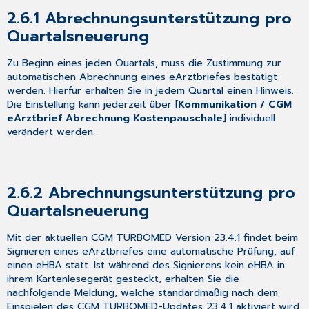
CLICKDOC
2.6.1
Abrechnungsunterstützung pro
4.2.8
Quartalsneuerung
Mit
CLICKDOC
Zu Beginn eines jeden Quartals, muss die Zustimmung zur
kann
automatischen Abrechnung eines eArztbriefes bestätigt
das
werden. Hierfür erhalten Sie in jedem Quartal einen Hinweis.
E-
Die Einstellung kann jederzeit über [
Kommunikation / CGM
Rezept
eArztbrief Abrechnung Kostenpauschale
] individuell
mehr
verändert werden.
4.2.9
CLICKDOC
E-
Rezept
2.6.2
Abrechnungsunterstützung pro
im
Quartalsneuerung
Detail
4.3
Mit der aktuellen CGM TURBOMED Version 23.4.1 findet beim
Weiterentwicklungen
Signieren eines eArztbriefes eine automatische Prüfung, auf
in
einen eHBA statt. Ist während des Signierens kein eHBA in
den
ihrem Kartenlesegerät gesteckt, erhalten Sie die
CGM
nachfolgende Meldung, welche standardmäßig nach dem
BENCHMARKS
Einspielen des CGM TURBOMED-Updates 23.4.1 aktiviert wird.