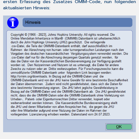
ersten Erfassung des Zusatzes OMIM-Code, nun folgenden
Medizinwesen)
aktualisierten Hinweis:
4.1.4
Wichtiger
Hinweis
zu
KIM
1.5
4.2
Verpflichtender
Einsatz
des
E-
Rezepts
ab
01.01.2024
4.2.1
Allgemein
4.2.2
Das
elektronische
Rezept