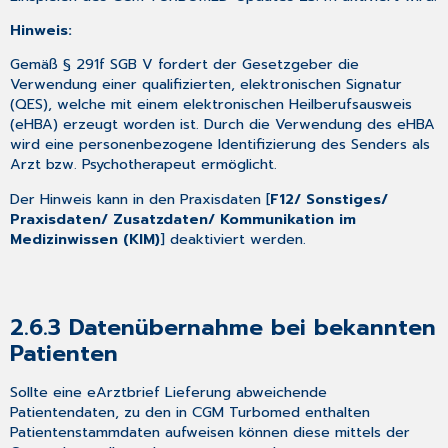
4.4
Digitalisierung
Hinweis:
von
Gemäß § 291f SGB V fordert der Gesetzgeber die
Muster
Verwendung einer qualifizierten, elektronischen Signatur
2
(QES), welche mit einem elektronischen Heilberufsausweis
–
(eHBA) erzeugt worden ist. Durch die Verwendung des eHBA
Angebote
wird eine personenbezogene Identifizierung des Senders als
der
Arzt bzw. Psychotherapeut ermöglicht.
BKK
VBU
Der Hinweis kann in den Praxisdaten [
F12/ Sonstiges/
4.5
Praxisdaten/ Zusatzdaten/ Kommunikation im
CGM
Medizinwissen (KIM)
] deaktiviert werden.
ASSIST-
Meldungen
4.5.1
Studie
2.6.3
Datenübernahme bei bekannten
zur
Patienten
fokal
segmentalen
Sollte eine eArztbrief Lieferung abweichende
Glomerulosklerose
Patientendaten, zu den in CGM Turbomed enthalten
(FSGS)
Patientenstammdaten aufweisen können diese mittels der
Haupteinschlusskriterien: