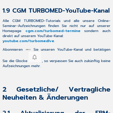
Muster
10
1.9
CGM TURBOMED-YouTube-Kanal
übernommen
3.4
Alle CGM TURBOMED-Tutorials und alle unsere Online-
Desktop-
Seminar-Aufzeichnungen finden Sie
nicht
nur auf unserer
Objekte
Homepage
cgm.com
/turbomed-termine
sondern auch
-
direkt auf unserem YouTube-Kanal:
Timer
youtube.com/turbomedlve
.
3.5
Ausbau
Abonnieren
Sie unseren YouTube-Kanal und betätigen
CGM
PRAXISCHECK
Sie die Glocke
, so verpassen Sie auch zukünftig
keine
3.6
Aufzeichnungen mehr.
Ausbau
CGM
Connect-
Versand
2
Gesetzliche/ Vertragliche
3.7
Neuheiten & Änderungen
Anpassung
Karteikarteneinträge
diverser
2.1
Aktualisierung der EBM-
mehrseitiger