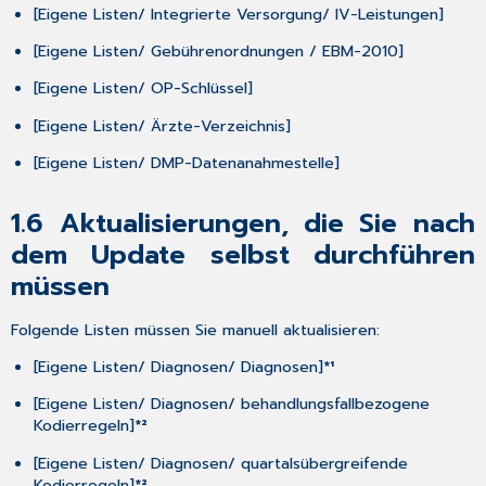
[Eigene Listen/ Integrierte Versorgung/ IV-Leistungen
]
&
Änderungen
[Eigene Listen/ Gebührenordnungen / EBM-2010
]
2.1
[Eigene Listen/ OP-Schlüssel
]
Aktualisierung
der
[Eigene Listen/ Ärzte-Verzeichnis
]
EBM-
Stammdaten
[Eigene Listen/ DMP-Datenanahmestelle
]
2.2
Nachweis
1.6
Aktualisierungen, die Sie nach
zur
Unterstützung
dem Update selbst durchführen
der
müssen
TI-
Fachanwendungen
Folgende Listen müssen Sie
manuell aktualisieren
:
in
ADT
[Eigene Listen/ Diagnosen/ Diagnosen
]
*¹
Abrechnung
2.3
[Eigene Listen/ Diagnosen/ behandlungsfallbezogene
Auftrag
Kodierregeln
]
*²
auf
[Eigene Listen/ Diagnosen/ quartalsübergreifende
Überweisungsschein
Kodierregeln
]
*²