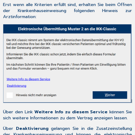
Erst wenn alle Kriterien erfüllt sind, erhalten Sie beim Öffnen
Dokument
der Krankenhauseinweisung folgenden Hinweis zur
7.2
Arztinformation:
CGM TURBOMED
Gebrauchsanweisung
[F1]
7.3
CGM TURBOMED
Anwender-
Hotline
Über den Link
Weitere Info zu diesem Service
können Sie
sich weitere Informationen zu dem Vertrag anzeigen lassen.
Über
Deaktivierung
gelangen Sie in die Zusatzeinstellung
der Krankenhauseinweisung und können die elektronische