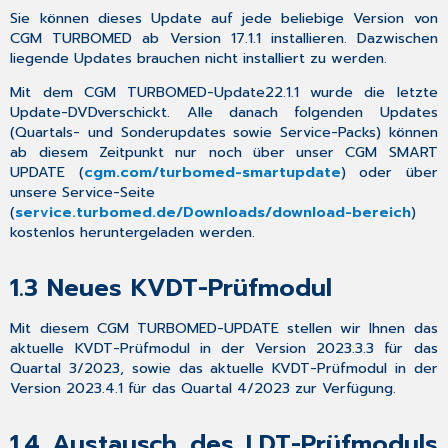
1.4
Sie können dieses Update auf jede beliebige Version von
Austausch
CGM TURBOMED ab Version 17.1.1 installieren. Dazwischen
des
liegende Updates brauchen
nicht
installiert zu werden.
LDT-
Prüfmoduls
Mit dem
CGM TURBOMED-Update
22.1.1
wurde die
letzte
für
Update-DVD
verschickt
. Alle danach folgenden Updates
die
(Quartals- und Sonderupdates sowie Service-Packs) können
LDT-
ab diesem Zeitpunkt
nur
noch über unser
CGM SMART
Version
UPDATE
(
cgm.com
/turbomed-smartupdate
) oder über
3.2.15
unsere
Service-Seite
1.5
(
service.turbomed.de/Downloads/download-bereich
)
Aktualisierungen,
kostenlos heruntergeladen werden.
die
durch
1.3
Neues KVDT-Prüfmodul
das
Update
Mit diesem CGM TURBOMED-UPDATE stellen wir Ihnen das
erfolgt
aktuelle KVDT-Prüfmodul in der Version 2023.3.3 für das
sind
Quartal 3/2023, sowie das aktuelle KVDT-Prüfmodul in der
1.6
Version 2023.4.1 für das Quartal 4/2023 zur Verfügung.
Aktualisierungen,
die
Sie
1.4
Austausch des LDT-Prüfmoduls