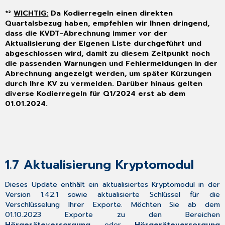
2.6.1
*²
WICHTIG:
Da Kodierregeln einen direkten
Abrechnungsunterstützung
Quartalsbezug haben, empfehlen wir Ihnen dringend,
pro
dass die KVDT-Abrechnung immer vor der
Quartalsneuerung
Aktualisierung der Eigenen Liste durchgeführt und
2.6.2
abgeschlossen wird, damit zu diesem Zeitpunkt noch
Abrechnungsunterstützung
die passenden Warnungen und Fehlermeldungen in der
pro
Abrechnung angezeigt werden, um später Kürzungen
Quartalsneuerung
durch Ihre KV zu vermeiden. Darüber hinaus gelten
2.6.3
diverse Kodierregeln für Q1/2024 erst ab dem
Datenübernahme
01.01.2024.
bei
bekannten
Patienten
2.6.4
Datenempfang
1.7
Aktualisierung Kryptomodul
eines
eArztbriefes
2.7
Dieses Update enthält ein aktualisiertes Kryptomodul in der
elektronische
Version 1.42.1 sowie aktualisierte Schlüssel für die
Krankenhauseinweisung
Verschlüsselung Ihrer Exporte. Möchten Sie ab dem
–
01.10.2023 Exporte zu den Bereichen
IKK
Hörgeräteversorgung
oder
Hörgeräteversorgung