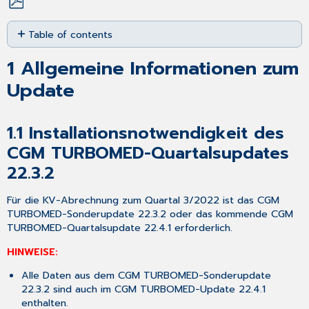
Save
Table of contents
as
PDF
1
1
Allgemeine Informationen zum
Allgemeine
Informationen
Update
zum
Update
1.1
1.1
Installationsnotwendigkeit des
Installationsnotwendigkeit
CGM TURBOMED-Quartalsupdates
des
22.3.2
CGM TURBOMED-
Quartalsupdates
22.3.2
Für die KV-Abrechnung zum Quartal 3/2022 ist das CGM
1.2
TURBOMED-Sonderupdate 22.3.2 oder das kommende CGM
Installationsvoraussetzungen
TURBOMED-Quartalsupdate 22.4.1 erforderlich.
1.3
HINWEISE:
Neues
KVDT-
Alle Daten aus dem CGM TURBOMED-Sonderupdate
Prüfmodul
22.3.2 sind auch im CGM TURBOMED-Update 22.4.1
1.4
enthalten.