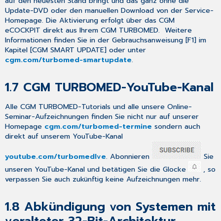
auf den neuesten Stand bringt und das ganz ohne die
Johnson
Update-DVD oder den manuellen Download von der Service-
Impfstoffs
Homepage. Die Aktivierung erfolgt über das
CGM
in
eCOCKPIT
direkt aus Ihrem CGM TURBOMED. Weitere
[Jcovden]
Informationen finden Sie in der Gebrauchsanweisung [
F1
] im
2.1.3
Kapitel [
CGM SMART UPDATE
] oder unter
COVID-
cgm.com
/turbomed-smartupdate
.
19-
Komfortmodul
nur
1.7
CGM TURBOMED-YouTube-Kanal
noch
bis
Alle CGM TURBOMED-Tutorials und alle unsere Online-
30.09.2022
Seminar-Aufzeichnungen finden Sie
nicht
nur auf unserer
kostenfrei
Homepage
cgm.com
/turbomed-termine
sondern auch
2.2
direkt auf unserem YouTube-Kanal
Hinweismeldung
bei
youtube.com/turbomedlve
. Abonnieren
Sie
ungeeigneten
unseren YouTube-Kanal und betätigen Sie die Glocke
, so
Dauerdiagnosen
verpassen Sie auch zukünftig
keine
Aufzeichnungen mehr.
2.3
Aktualisierung
1.8
Abkündigung von Systemen mit
der
EBM-
veralteter 32-Bit-Architektur