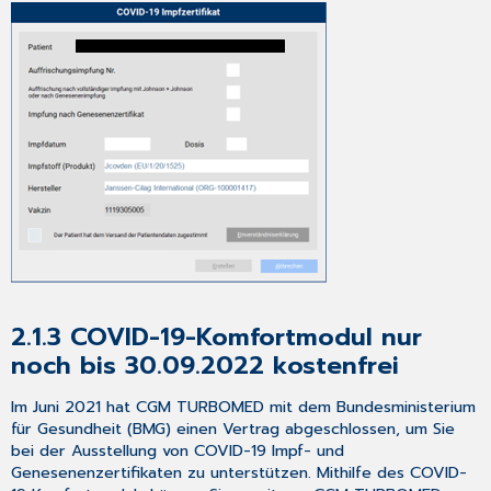
des
Updates:
7
Das
Hilfe-
System
von
CGM TURBOMED
7.1
Hinweise
zur
Nomenklatur
in
diesem
2.1.3 COVID-19-Komfortmodul nur
Dokument
7.2
noch bis 30.09.2022 kostenfrei
CGM TURBOMED
Gebrauchsanweisung
Im Juni 2021 hat CGM TURBOMED mit dem Bundesministerium
[F1]
für Gesundheit (BMG) einen Vertrag abgeschlossen, um Sie
7.3
bei der Ausstellung von COVID-19 Impf- und
CGM TURBOMED
Genesenenzertifikaten zu unterstützen. Mithilfe des COVID-