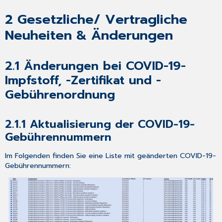
Abrechnungserstellung
4
2
Gesetzliche/ Vertragliche
Neues
Neuheiten & Änderungen
aus
der
CGM-
2.1 Änderungen bei COVID-19-
Welt!
4.1
Impfstoff, -Zertifikat und -
Anpassung
Gebührenordnung
des
Hinweises
für
2.1.1 Aktualisierung der COVID-19-
ablaufende
Gebührennummern
Zertifikate
in
Im Folgenden finden Sie eine Liste mit geänderten COVID-19-
TI-
Gebührennummern:
Komponenten
4.2
Neues
Vorgehen
bei
parallelen