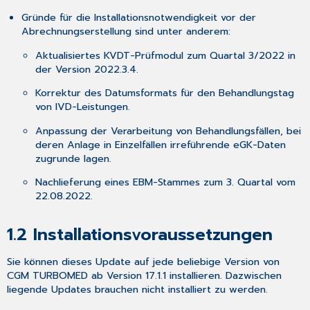
Aktualisierungen,
Gründe für die Installationsnotwendigkeit vor der
die
Abrechnungserstellung sind unter anderem:
durch
das
Aktualisiertes KVDT-Prüfmodul zum Quartal 3/2022 in
Update
der Version 2022.3.4.
erfolgt
sind
Korrektur des Datumsformats für den Behandlungstag
1.5
von IVD-Leistungen.
Aktualisierungen,
Anpassung der Verarbeitung von Behandlungsfällen, bei
die
deren Anlage in Einzelfällen irreführende eGK-Daten
Sie
zugrunde lagen.
nach
dem
Nachlieferung eines EBM-Stammes zum 3. Quartal vom
Update
22.08.2022.
selbst
durchführen
müssen
1.2
Installationsvoraussetzungen
1.6
CGM
Sie können dieses Update auf jede beliebige Version von
SMART
CGM TURBOMED ab Version 17.1.1 installieren. Dazwischen
UPDATE
liegende Updates brauchen
nicht
installiert zu werden.
1.7