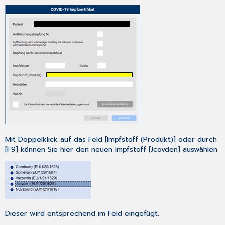
Punkt
Update-
Checkliste
Update-
Checkliste
Nur
bei
Verwendung
der
Update-
DVD:
Für
alle
Installationsarten:
Mit Doppelklick auf das Feld [Impfstoff (Produkt)] oder durch
[F9] können Sie hier den neuen Impfstoff [Jcovden] auswählen.
Erster
Start
von
CGM
TURBOMED
nach
der
Dieser wird entsprechend im Feld eingefügt.
Installation