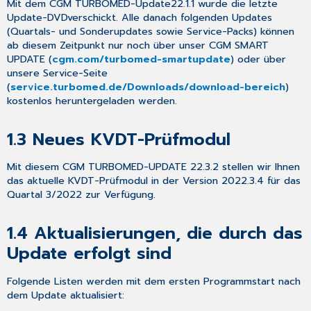
Mit dem
CGM TURBOMED-Update
22.1.1
wurde die
letzte
CGM
Update-DVD
verschickt
. Alle danach folgenden Updates
TURBOMED-
(Quartals- und Sonderupdates sowie Service-Packs) können
YouTube-
ab diesem Zeitpunkt
nur
noch über unser
CGM SMART
Kanal
UPDATE
(
cgm.com
/turbomed-smartupdate
) oder über
1.8
unsere
Service-Seite
Abkündigung
(
service.turbomed.de/Downloads/download-bereich
)
von
kostenlos heruntergeladen werden.
Systemen
mit
1.3
Neues KVDT-Prüfmodul
veralteter
32-
Bit-
Mit diesem CGM TURBOMED-UPDATE 22.3.2 stellen wir Ihnen
Architektur
das aktuelle KVDT-Prüfmodul in der Version 2022.3.4 für das
2
Quartal 3/2022 zur Verfügung.
Gesetzliche/
Vertragliche
1.4
Aktualisierungen, die durch das
Neuheiten
Update erfolgt sind
&
Änderungen
Folgende Listen werden mit dem ersten Programmstart nach
2.1
dem Update aktualisiert:
Änderungen
bei