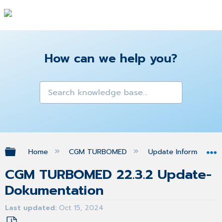
How can we help you?
Expand/collapse global hierarchy
Home
CGM TURBOMED
Update Informationen
CGM TURBOMED 22.3.2 Update-
Dokumentation
Last updated
Oct 15, 2024