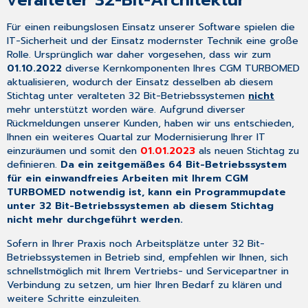
Stammdaten
3
Für einen reibungslosen Einsatz unserer Software spielen die
Allgemeine
IT-Sicherheit und der Einsatz modernster Technik eine große
Neuheiten
Rolle. Ursprünglich war daher vorgesehen, dass wir zum
&
01.10.2022
diverse Kernkomponenten Ihres CGM TURBOMED
Änderungen
aktualisieren, wodurch der Einsatz desselben ab diesem
3.1
Stichtag unter veralteten 32 Bit-Betriebssystemen
nicht
Prüflauf
mehr unterstützt worden wäre. Aufgrund diverser
Kodierregelwerk
Rückmeldungen unserer Kunden, haben wir uns entschieden,
mit
Ihnen ein weiteres Quartal zur Modernisierung Ihrer IT
Teilabrechnung/
einzuräumen und somit den
01.01.2023
als neuen Stichtag zu
Notfalldatenpaket
definieren.
Da ein zeitgemäßes 64 Bit-Betriebssystem
für ein einwandfreies Arbeiten mit Ihrem CGM
3.2
TURBOMED notwendig ist, kann ein Programmupdate
E-
unter 32 Bit-Betriebssystemen ab diesem Stichtag
Rezept
nicht mehr durchgeführt werden.
Performance-
Anpassungen
Sofern in Ihrer Praxis noch Arbeitsplätze unter 32 Bit-
3.3
Betriebssystemen in Betrieb sind, empfehlen wir Ihnen, sich
Neuerungen
schnellstmöglich mit Ihrem Vertriebs- und Servicepartner in
bei
Verbindung zu setzen, um hier Ihren Bedarf zu klären und
der
weitere Schritte einzuleiten.
Aktivierung