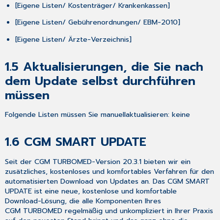
[
Eigene Listen/ Kostenträger/ Krankenkassen
]
COVID-
19-
[
Eigene Listen/ Gebührenordnungen/ EBM-2010
]
Impfstoff,
-
[
Eigene Listen/ Ärzte-Verzeichnis
]
Zertifikat
und
1.5
Aktualisierungen, die Sie nach
-
dem Update selbst durchführen
Gebührenordnung
2.1.1
müssen
Aktualisierung
der
Folgende Listen müssen Sie
manuell
aktualisieren
: keine
COVID-
19-
1.6
CGM SMART UPDATE
Gebührennummern
2.1.2
Seit
der
CGM TURBOMED-Version 20.3.1
bieten wir ein
Änderung
zusätzliches,
kostenloses und komfortables Verfahren
für den
der
automatisierten Download von Updates an. Das
CGM SMART
Namensgebung
UPDATE
ist eine neue, kostenlose und komfortable
des
Download-Lösung, die alle Komponenten Ihres
Johnson
CGM TURBOMED regelmäßig und unkompliziert in Ihrer Praxis
+