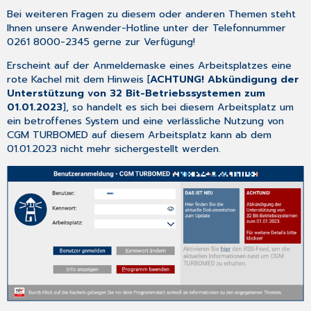
der
Bei weiteren Fragen zu diesem oder anderen Themen steht
[CGM
Ihnen unsere Anwender-Hotline unter der Telefonnummer
Benchmarks]
0261 8000-2345 gerne zur Verfügung!
3.4
Erscheint auf der Anmeldemaske eines Arbeitsplatzes eine
Optimierungen
rote Kachel mit dem Hinweis [
ACHTUNG! Abkündigung der
in
Unterstützung von 32 Bit-Betriebssystemen zum
CGM
01.01.2023
], so handelt es sich bei diesem Arbeitsplatz um
TURBOMED
ein betroffenes System und eine verlässliche Nutzung von
3.34.1
CGM TURBOMED auf diesem Arbeitsplatz kann ab dem
Formatfehler
01.01.2023 nicht mehr sichergestellt werden.
im
Prüfprotokoll
behoben
3.4.2
Anpassung
der
Verarbeitung
von
Behandlungsfällen
bei
der