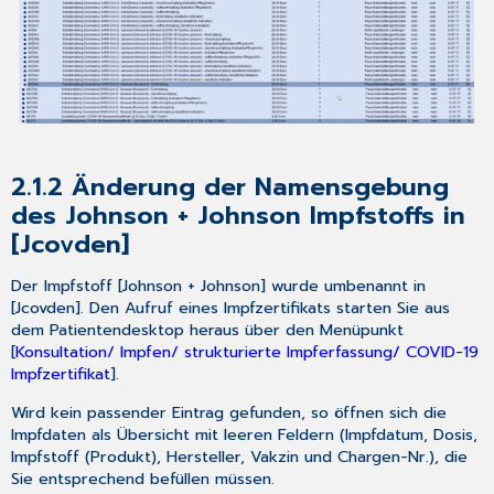
Konnektoranfragen
4.3
Neu
in
Ihrem
kostenfreien
Analysetool
CGM
2.1.2 Änderung der Namensgebung
BENCHMARKS:
des Johnson + Johnson Impfstoffs in
die
Absolutwerte
[Jcovden]
5
Anhang
Der Impfstoff [Johnson + Johnson] wurde umbenannt in
[Jcovden]. Den Aufruf eines Impfzertifikats starten Sie aus
5.1
dem Patientendesktop heraus über den Menüpunkt
Hilfreiche
[
Konsultation/ Impfen/ strukturierte Impferfassung/ COVID-19
Präparate-
Impfzertifikat
].
Informationen
6
Wird kein passender Eintrag gefunden, so öffnen sich die
CGM TURBOMED
Impfdaten als Übersicht mit leeren Feldern (Impfdatum, Dosis,
Punkt
Impfstoff (Produkt), Hersteller, Vakzin und Chargen-Nr.), die
für
Sie entsprechend befüllen müssen.