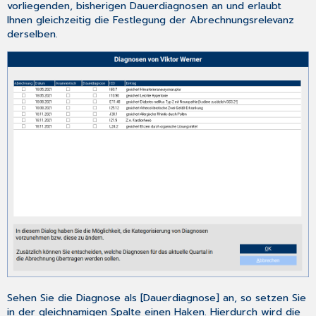
vorliegenden, bisherigen Dauerdiagnosen an und erlaubt
eAU
Ihnen gleichzeitig die Festlegung der Abrechnungsrelevanz
zum
derselben.
01.07.2022
3.9.2
eAU-
Versand
-
Patienten
ohne
hinterlegte
Hausnummer
3.9.3
eAU
–
Patienten
mit
ausländischem
Wohnsitz
3.9.4
CGM
Sehen Sie die Diagnose als [
Dauerdiagnose
] an, so setzen Sie
KIM-
in der gleichnamigen Spalte einen Haken. Hierdurch wird die