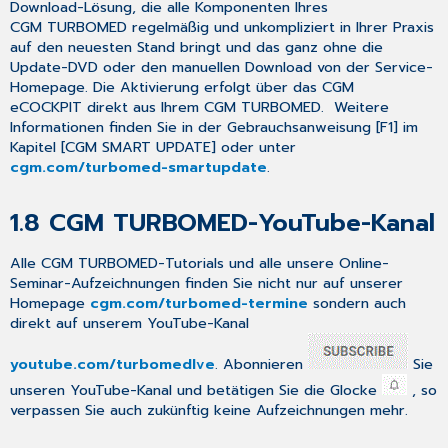
des
Download-Lösung, die alle Komponenten Ihres
E-
CGM TURBOMED regelmäßig und unkompliziert in Ihrer Praxis
Rezeptes
auf den neuesten Stand bringt und das ganz ohne die
Update-DVD oder den manuellen Download von der Service-
VORAUSSETZUNGEN
Homepage. Die Aktivierung erfolgt über das
CGM
ZUR
eCOCKPIT
direkt aus Ihrem CGM TURBOMED. Weitere
NUTZUNG
Informationen finden Sie in der Gebrauchsanweisung [
F1
] im
DES
Kapitel [
CGM SMART UPDATE
] oder unter
E-
cgm.com
/turbomed-smartupdate
.
REZEPTES
EINWILLIGUNG
DER
1.8
CGM TURBOMED-YouTube-Kanal
PRAXIS
SETZEN
Alle CGM TURBOMED-Tutorials und alle unsere Online-
DER
Seminar-Aufzeichnungen finden Sie
nicht
nur auf unserer
ROUTE
Homepage
cgm.com
/turbomed-termine
sondern auch
ZUM
direkt auf unserem YouTube-Kanal
FACHDIENST
FÜR
youtube.com/turbomedlve
. Abonnieren
Sie
E-
unseren YouTube-Kanal und betätigen Sie die Glocke
, so
REZEPTE
verpassen Sie auch zukünftig
keine
Aufzeichnungen mehr.
2.2.2
Einrichtung