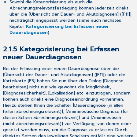
Sowohl die Kategorisierung als auch die
3.10.3
Abrechnungsrelevanzfestlegung können jederzeit direkt
Neues
über die [
Übersicht der Dauer- und Akutdiagnosen
] ([
F11
])
Formular
nachträglich angepasst werden (siehe auch nächstes
[Förder-
Kapitel:
Kategorisierung bei Erfassen neuer
und
Dauerdiagnosen
).
Behandlungsplan]
für
2.1.5
Kategorisierung bei Erfassen
die
KV
neuer Dauerdiagnosen
Thüringen
4
Bei der Erfassung einer neuen Dauerdiagnose über die
Neues
[
Übersicht der Dauer- und Akutdiagnosen
] ([
F11
]) oder die
aus
Karteikarte [
F3
] haben Sie nun über den Dialog [
Diagnose
der
bearbeiten
]
nicht
nur wie gewohnt die Möglichkeit,
CGM-
[
Diagnosesicherheit
], [
Lokalisation
] etc. einzutragen, sondern
Welt!
können auch direkt eine Diagnoseeinordnung vornehmen.
Hierzu stehen Ihnen die Schalter [
Dauerdiagnose (in allen
4.1
Fällen abrechnungsrelevant)
], [
Anamnestische Diagnose (für
Informationen
diesen Schein abrechnungsrelevant)
] und [
Anamnestisch
rund
(
nicht
abrechnungsrelevant)
] zur Verfügung, von denen einer
um
gesetzt werden muss, um die Diagnose zu erfassen. Durch
die
direktes Setzen des jeweiligen Schalters entfällt eine weitere