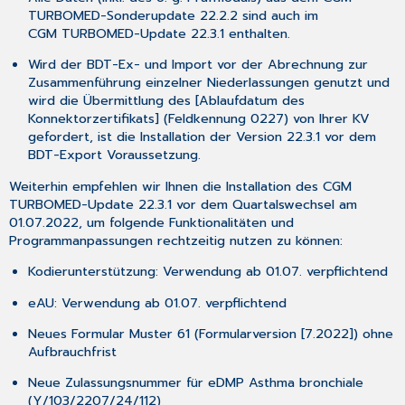
1.4
TURBOMED-Sonderupdate 22.2.2 sind auch im
Aktualisierungen,
CGM TURBOMED-Update 22.3.1 enthalten.
die
durch
Wird der BDT-Ex- und Import vor der Abrechnung zur
das
Zusammenführung einzelner Niederlassungen genutzt und
Update
wird die Übermittlung des [
Ablaufdatum des
erfolgt
Konnektorzertifikats
] (Feldkennung 0227) von Ihrer KV
sind
gefordert, ist die Installation der Version 22.3.1 vor dem
BDT-Export Voraussetzung.
1.5
Aktualisierungen,
Weiterhin empfehlen wir Ihnen die Installation des CGM
die
TURBOMED-Update
22.3.1
vor
dem Quartalswechsel am
Sie
01.07.2022
, um folgende Funktionalitäten und
nach
Programmanpassungen rechtzeitig nutzen zu können:
dem
Update
Kodierunterstützung: Verwendung ab 01.07.
verpflichtend
selbst
durchführen
eAU: Verwendung ab 01.07.
verpflichtend
müssen
Neues Formular Muster 61 (Formularversion [
7.2022
])
ohne
1.6
Aufbrauchfrist
Zertifizierung
der
Neue Zulassungsnummer für eDMP Asthma bronchiale
KBV
(Y/103/2207/24/112)