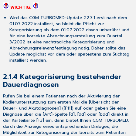
eArztbrief
WICHTIG:
express
für
Wird das CGM TURBOMED-Update 22.3.1 erst nach dem
Fachärzte
01.07.2022 installiert, so bleibt die Pflicht zur
mediverbund
Kategorisierung ab dem 01.07.2022 davon unberührt und
3.8
für eine korrekte Abrechnungserstellung zum Quartal
Aus
3/2022 ist eine nachträgliche Kategorisierung und
IMS
Abrechnungsrelevanzfestlegung nötig. Daher sollte das
wird
Update möglichst vor dem oder spätestens zum Stichtag
IQVIA
installiert werden.
3.8.1
Erläuterungen
2.1.4
Kategorisierung bestehender
und
Dauerdiagnosen
Einstellungen
3.9
Rufen Sie bei einem Patienten nach der Aktivierung der
Optimierungen
Kodierunterstützung zum ersten Mal die [
Übersicht der
in
Dauer- und Akutdiagnosen
] ([
F11
]) auf oder geben Sie eine
CGM
Diagnose über die [
Art
]-Spalte [
d
], [
dd
] oder [
bdd
] direkt in
TURBOMED
der Karteikarte [
F3
] ein, dann bietet Ihnen CGM TURBOMED,
3.9.1
durch die Anzeige eines entsprechenden Dialoges, die
Aktivierung
Möglichkeit zur Kategorisierung der bereits zum Patienten
der