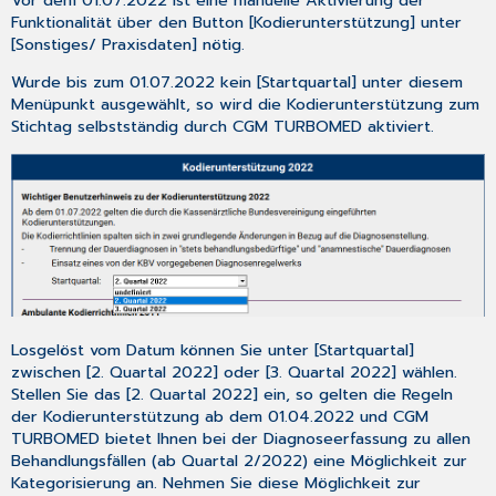
Import
Funktionalität über den Button [
Kodierunterstützung
] unter
als
[
Sonstiges/ Praxisdaten
] nötig.
PDF
in
Wurde bis zum 01.07.2022
kein
[
Startquartal
] unter diesem
der
Menüpunkt ausgewählt, so wird die Kodierunterstützung zum
Karteikarte
Stichtag selbstständig durch CGM TURBOMED aktiviert.
3.5
Das
neue
PAXISWELT-
Menü
3.6
Manuelle
Sicherung
der
ARMIN-
Losgelöst vom Datum können Sie unter [
Startquartal
]
Medikationsplanübersicht
zwischen [
2. Quartal 2022
] oder [
3. Quartal 2022
] wählen.
Stellen Sie das [
2. Quartal 2022
] ein, so gelten die Regeln
3.7
der Kodierunterstützung ab dem 01.04.2022 und CGM
IT-
TURBOMED bietet Ihnen bei der Diagnoseerfassung zu allen
Vernetzung
Behandlungsfällen (ab Quartal 2/2022) eine Möglichkeit zur
(ITVE)
Kategorisierung an. Nehmen Sie diese Möglichkeit zur
Baden-