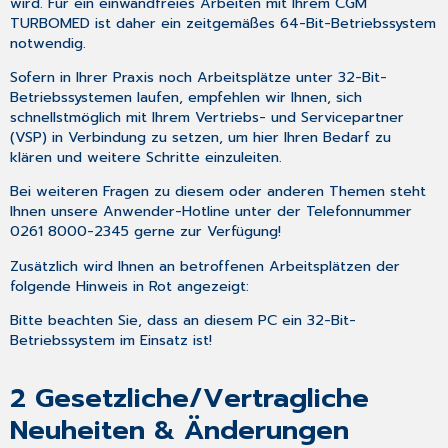
wird
.
Für ein einwandfreies Arbeiten mit Ihrem CGM
SIGNATUR
TURBOMED ist daher ein zeitgemäßes 64-Bit-Betriebssystem
MITTELS
notwendig
.
EHBA
DER
Sofern in Ihrer Praxis noch Arbeitsplätze unter 32-Bit-
PATIENTENAUSDRUCK
Betriebssystemen laufen, empfehlen wir Ihnen, sich
schnellstmöglich mit Ihrem Vertriebs- und Servicepartner
ERNEUTER
(VSP) in Verbindung zu setzen, um hier Ihren Bedarf zu
AUSDRUCK
klären und weitere Schritte einzuleiten.
VORBEREITUNG
VON
Bei weiteren Fragen zu diesem oder anderen Themen steht
E-
Ihnen unsere Anwender-Hotline unter der Telefonnummer
REZEPTEN
0261 8000-2345 gerne zur Verfügung!
E-
REZEPTE
Zusätzlich wird Ihnen an betroffenen Arbeitsplätzen der
IM
folgende Hinweis in Rot angezeigt:
eMUSTER-
Bitte beachten Sie, dass an diesem PC ein 32-Bit-
CENTER
Betriebssystem im Einsatz ist!
STORNIEREN
EINES
E-
2
Gesetzliche/Vertragliche
REZEPTES
Neuheiten & Änderungen
VORGEHEN