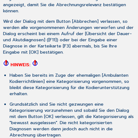
Konten
angezeigt, damit Sie die Abrechnungsrelevanz bestätigen
3.9.9
können.
eKH
Wird der Dialog mit dem Button [
Abbrechen
] verlassen, so
AOK
werden alle vorgenommenen Änderungen verworfen und der
Plus-
Dialog erscheint bei einem Aufruf der [
Übersicht der Dauer-
Prüfung
und Akutdiagnosen
] ([
F11
]) oder bei der Eingabe einer
auf
Diagnose in der Karteikarte [
F3
] abermals, bis Sie Ihre
die
Eingabe mit [
OK
] bestätigen.
Vollständigkeit
der
HINWEIS:
Stammdaten
in
Haben Sie bereits im Zuge der ehemaligen [
Ambulanten
CGM
Kodierrichtlinien
] eine Kategorisierung vorgenommen, so
TURBOMED
bleibt diese Kategorisierung für die Kodierunterstützung
3.9.10
erhalten.
eKH
AOK-
Grundsätzlich sind Sie
nicht
gezwungen eine
Hinweismeldung
Kategorisierung vorzunehmen und sobald Sie den Dialog
nach
mit dem Button [
OK
] verlassen, gilt die Kategorisierung als
erfolgreichem
"
bewusst ausgelassen
". Die
nicht
kategorisierten
Versand
Diagnosen werden dann jedoch auch
nicht
in die
Abrechnung übertragen.
3.10