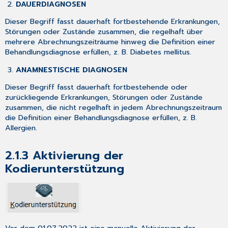
(Verordnung
DAUERDIAGNOSEN
von
Dieser Begriff fasst dauerhaft fortbestehende Erkrankungen,
medizinischer
Störungen oder Zustände zusammen, die regelhaft über
Rehabilitation)
mehrere Abrechnungszeiträume hinweg die Definition einer
3.2
Behandlungsdiagnose erfüllen, z. B. Diabetes mellitus.
Formular
Muster
ANAMNESTISCHE DIAGNOSEN
16
-
Dieser Begriff fasst dauerhaft fortbestehende oder
Rezeptbedruckung
zurückliegende Erkrankungen, Störungen oder Zustände
mit
zusammen, die nicht regelhaft in jedem Abrechnungszeitraum
der
die Definition einer Behandlungsdiagnose erfüllen, z. B.
HBSNR
Allergien.
in
Zweigniederlassungen
2.1.3
Aktivierung der
3.3
Kodierunterstützung
Weitere
aktualisierte
Formulare
3.4
eArztbrief
-
Vor dem 01.07.2022 ist eine manuelle Aktivierung der