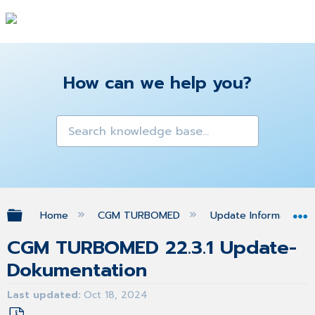
How can we help you?
Expand/collapse global hierarchy
Home
CGM TURBOMED
Update Informationen
CGM TURBOMED 22.3.1 Update-
Dokumentation
Last updated
Oct 18, 2024