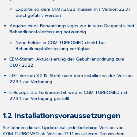
1.7
Exporte ab dem 01.07.2022
müssen
mit Version 22.3.1
CGM
durchgeführt werden
SMART
UPDATE
Angabe eines Behandlungstages zur in vitro Diagnostik bei
1.8
Behandlungsfallerfassung
notwendig
CGM
TURBOMED-
Neue Felder in CGM TURBOMED direkt bei
YouTube-
Behandlungsfallerfassung verfügbar
Kanal
EBM‐Stamm: Aktualisierung der Gebührenordnung zum
1.9
01.07.2022
Abkündigung
der
LDT‐Version 3.2.15: Steht nach dem Installieren der Version
ARMIN-
22.3.1 zur Verfügung
Medikationsplanübersicht
E‐Rezept: Die Funktionalität wird in CGM TURBOMED mit
1.10
22.3.1 zur Verfügung gestellt
Abkündigung
von
Systemen
1.2
Installationsvoraussetzungen
mit
veralteter
Sie können dieses Update auf jede beliebige Version von
32-
CGM TURBOMED ab Version 17.1.1 installieren. Dazwischen
Bit-