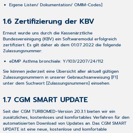
KODIERUNG
Eigene Listen/ Dokumentation/ OMIM-Codes
]
PRÜFUNG
ZUR
1.6
Zertifizierung der KBV
ABRECHNUNG
ODER
MANUELL
Erneut wurde uns durch die Kassenärztliche
Bundesvereinigung (KBV) ein Softwaremodul erfolgreich
2.1.8
zertifiziert. Es gilt daher
ab dem 01.07.2022
die folgende
Diagnosesuche
Zulassungsnummer:
2.1.9
Verschlüsselungsanleitung
eDMP Asthma bronchiale:
Y/103/2207/24/112
&
jährliche
Sie können jederzeit eine Übersicht aller aktuell gültigen
Änderungen
Zulassungsnummern in unserer Gebrauchsanweisung [
F1
]
unter dem Suchwort [
Zulassungsnummern
] einsehen.
2.2
E-
Rezept
1.7
CGM SMART UPDATE
in
CGM
Seit
der
CGM TURBOMED-Version 20.3.1
bieten wir ein
TURBOMED
zusätzliches,
kostenloses und komfortables Verfahren
für den
2.2.1
automatisierten Download von Updates an. Das
CGM SMART
Einführung
UPDATE
ist eine neue, kostenlose und komfortable