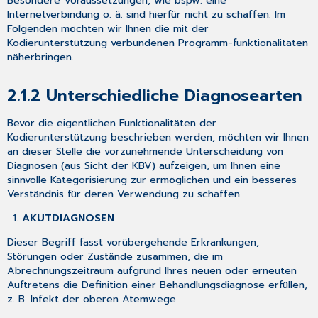
Besondere Voraussetzungen, wie bspw. eine
2.6
Internetverbindung o. ä. sind hierfür
nicht
zu schaffen. Im
Inkrafttreten
Folgenden möchten wir Ihnen die mit der
und
Kodierunterstützung verbundenen Programm-funktionalitäten
Einsatz
näherbringen.
des
LDT
2.1.2
Unterschiedliche Diagnosearten
3.2.15
2.7
Bevor die eigentlichen Funktionalitäten der
Aktualisierung
Kodierunterstützung beschrieben werden, möchten wir Ihnen
der
an dieser Stelle die vorzunehmende Unterscheidung von
EBM-
Diagnosen (aus Sicht der KBV) aufzeigen, um Ihnen eine
Stammdaten
sinnvolle Kategorisierung zur ermöglichen und ein besseres
3
Verständnis für deren Verwendung zu schaffen.
Allgemeine
Neuheiten
AKUTDIAGNOSEN
&
Dieser Begriff fasst vorübergehende Erkrankungen,
Änderungen
Störungen oder Zustände zusammen, die im
3.1
Abrechnungszeitraum aufgrund Ihres neuen oder erneuten
Aktualisierung
Auftretens die Definition einer Behandlungsdiagnose erfüllen,
Muster
z. B. Infekt der oberen Atemwege.
61