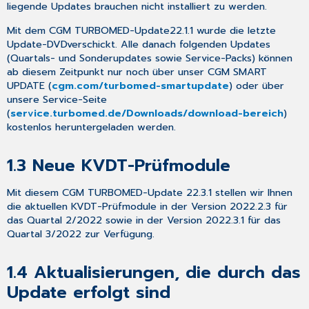
liegende Updates brauchen
nicht
installiert zu werden.
Architektur
2
Mit dem
CGM TURBOMED-Update
22.1.1
wurde die
letzte
Gesetzliche/Vertragliche
Update-DVD
verschickt
. Alle danach folgenden Updates
Neuheiten
(Quartals- und Sonderupdates sowie Service-Packs) können
&
ab diesem Zeitpunkt
nur
noch über unser
CGM SMART
Änderungen
UPDATE
(
cgm.com
/turbomed-smartupdate
) oder über
unsere
Service-Seite
2.1
(
service.turbomed.de/Downloads/download-bereich
)
Die
kostenlos heruntergeladen werden.
Kodierunterstützung
2022
1.3
Neue KVDT-Prüfmodule
2.1.1
Einleitung
2.1.2
Mit diesem
CGM TURBOMED-Update 22.3.1
stellen wir Ihnen
Unterschiedliche
die aktuellen
KVDT-Prüfmodule
in der
Version 2022.2.3
für
Diagnosearten
das
Quartal 2/2022
sowie in der
Version 2022.3.1
für das
Quartal 3/2022
zur Verfügung.
2.1.3
Aktivierung
der
1.4
Aktualisierungen, die durch das
Kodierunterstützung
Update erfolgt sind
2.1.4
Kategorisierung