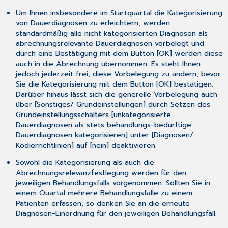
Umsetzung
Um Ihnen insbesondere im Startquartal die Kategorisierung
von
von Dauerdiagnosen zu erleichtern, werden
Kundenwünschen
standardmäßig alle
nicht
kategorisierten Diagnosen als
3.10.1
abrechnungsrelevante Dauerdiagnosen vorbelegt und
Individuelle
durch eine Bestätigung mit dem Button [
OK
] werden diese
Größen-
auch in die Abrechnung übernommen. Es steht Ihnen
Anpassung
jedoch jederzeit frei, diese Vorbelegung zu ändern, bevor
der
Sie die Kategorisierung mit dem Button [
OK
] bestätigen.
Diagnosen-
Darüber hinaus lässt sich die generelle Vorbelegung auch
Listen
über [
Sonstiges/ Grundeinstellungen
] durch Setzen des
in
Grundeinstellungsschalters [
unkategorisierte
der
Dauerdiagnosen als stets behandlungs-bedürftige
[F11]
Dauerdiagnosen kategorisieren
] unter [
Diagnosen/
3.10.2
Kodierrichtlinien
] auf [
nein
] deaktivieren.
Farbliche
Sowohl die Kategorisierung als auch die
Markierung
Abrechnungsrelevanzfestlegung werden für den
konkreter
jeweiligen Behandlungsfalls vorgenommen. Sollten Sie in
EBM-
einem Quartal mehrere Behandlungsfälle zu einem
Ziffern
Patienten erfassen, so denken Sie an die erneute
in
Diagnosen-Einordnung für den jeweiligen Behandlungsfall.
der
Karteikarte