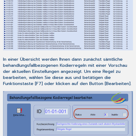
7.2
CGM TURBOMED
Gebrauchsanweisung
[F1]
7.3
CGM TURBOMED
Anwender-
Hotline
In einer Übersicht werden Ihnen dann zunächst sämtliche
behandlungsfallbezogenen Kodierregeln mit einer Vorschau
der aktuellen Einstellungen angezeigt. Um eine Regel zu
bearbeiten, wählen Sie diese aus und betätigen die
Funktionstaste [
F7
] oder klicken auf den Button [
Bearbeiten
].