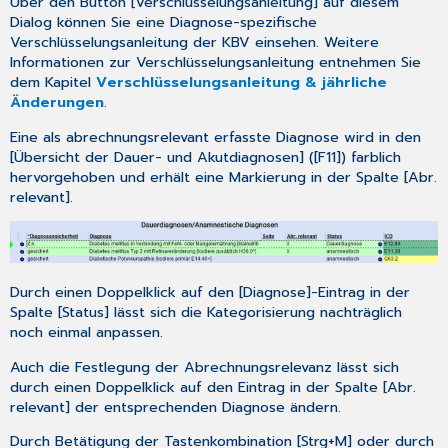
Über den Button [
Verschlüsselungsanleitung
] auf diesem
4.2
Dialog können Sie eine Diagnose-spezifische
oKFE-
Verschlüsselungsanleitung der KBV einsehen. Weitere
Formularen
Informationen zur Verschlüsselungsanleitung entnehmen Sie
-
dem Kapitel
Verschlüsselungsanleitung & jährliche
Bereitstellung
Änderungen
.
eines
optionalen
Eine als abrechnungsrelevant erfasste Diagnose wird in den
Korrekturlaufs
[
Übersicht der Dauer- und Akutdiagnosen
] ([
F11
]) farblich
hervorgehoben und erhält eine Markierung in der Spalte [
Abr.
4.2.1
relevant
].
Hintergrund
4.2.2
Integration
und
Aufruf
Durch einen Doppelklick auf den [
Diagnose
]-Eintrag in der
in
Spalte [
Status
] lässt sich die Kategorisierung nachträglich
Ihrem
noch einmal anpassen.
System
5
Auch die Festlegung der Abrechnungsrelevanz lässt sich
Anhang
durch einen Doppelklick auf den Eintrag in der Spalte [
Abr.
relevant
] der entsprechenden Diagnose ändern.
5.1
Hilfreiche
Durch Betätigung der Tastenkombination [
Strg+M
] oder durch