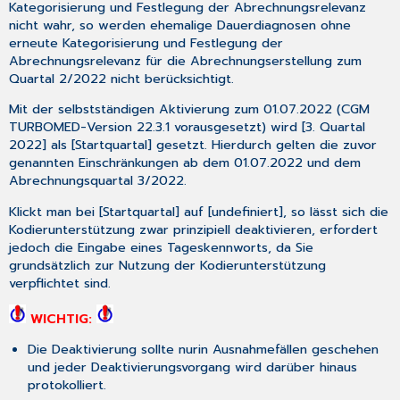
Kategorisierung und Festlegung der Abrechnungsrelevanz
Württemberg
nicht
wahr, so werden ehemalige Dauerdiagnosen ohne
eArztbrief
erneute Kategorisierung und Festlegung der
express
Abrechnungsrelevanz für die Abrechnungserstellung zum
3.7.1
Quartal 2/2022
nicht
berücksichtigt.
Erläuterungen
und
Mit der selbstständigen Aktivierung zum 01.07.2022 (CGM
Einstellungen
TURBOMED-Version 22.3.1 vorausgesetzt) wird [
3. Quartal
3.7.2
2022
] als [
Startquartal
] gesetzt. Hierdurch gelten die zuvor
Standard
genannten Einschränkungen ab dem 01.07.2022 und dem
eArztbrief
Abrechnungsquartal 3/2022.
3.7.3
Klickt man bei [
Startquartal
] auf [
undefiniert
], so lässt sich die
eArztbrief
Kodierunterstützung zwar prinzipiell deaktivieren, erfordert
express
jedoch die Eingabe eines Tageskennworts, da Sie
3.7.4
grundsätzlich zur Nutzung der Kodierunterstützung
eArztbrief
verpflichtet sind.
express
Einstellungen
WICHTIG:
3.7.5
Die
Deaktivierung
sollte
nur
in Ausnahmefällen
geschehen
Vorauswahl
und jeder Deaktivierungsvorgang wird darüber hinaus
des
protokolliert.
Hausarztes