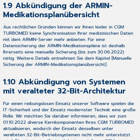
1.9
Abkündigung der ARMIN-
des
E-
Medikationsplanübersicht
Rezept
in
Aus rechtlichen Gründen können wir Ihnen leider in CGM
CGM
TURBOMED
keine
Synchronisation Ihrer medizinischen Daten
TURBOMED
mit dem ARMIN-Server mehr anbieten. Für eine
STATIONSBEZOGENE
Datensicherung der ARMIN-Medikationspläne ist deshalb
EINRICHTUNG
Ihrerseits eine
manuelle Sicherung
(bis zum 30.06.2022)
IM
nötig. Weitere Details entnehmen Sie dem Kapitel [
Manuelle
eMUSTER-
Sicherung der ARMIN-Medikationsplanübersicht
].
CENTER
KONFIGURATION
1.10
Abkündigung von Systemen
DER
VOREINSTELLUNGEN
mit veralteter 32-Bit-Architektur
E-
REZEPT
Für einen reibungslosen Einsatz unserer Software spielen die
AUSSTELLEN
IT-Sicherheit und der Einsatz modernster Technik eine große
Rolle. Wir möchten Sie darüber informieren, dass wir
zum
VERORDNUNGSPROZESS
01.10.2022
diverse Kernkomponenten Ihres CGM TURBOMED
E-
aktualisieren, wodurch der Einsatz desselben unter
REZEPT
veralteten 32-Bit-Betriebssystemen
nicht
mehr unterstützt
DIALOG