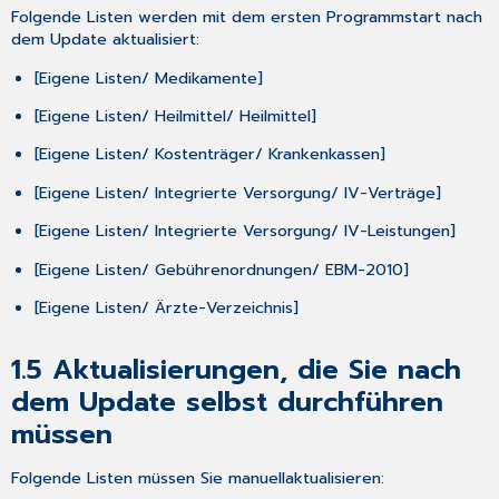
Folgende Listen werden mit dem ersten Programmstart nach
bestehender
dem Update aktualisiert:
Dauerdiagnosen
2.1.5
[
Eigene Listen/ Medikamente
]
Kategorisierung
bei
[
Eigene Listen/ Heilmittel/ Heilmittel
]
Erfassen
[
Eigene Listen/ Kostenträger/ Krankenkassen
]
neuer
Dauerdiagnosen
[
Eigene Listen/ Integrierte Versorgung/ IV-Verträge
]
2.1.6
Anzeige
[
Eigene Listen/ Integrierte Versorgung/ IV-Leistungen
]
und
[
Eigene Listen/ Gebührenordnungen/ EBM-2010
]
Bearbeitung
der
[
Eigene Listen/ Ärzte-Verzeichnis
]
Kodierregeln
2.1.7
1.5
Aktualisierungen, die Sie nach
Prüfung
durch
dem Update selbst durchführen
das
müssen
Kodierregelwerk
PRÜFUNG
Folgende Listen müssen Sie
manuell
aktualisieren
:
BEI