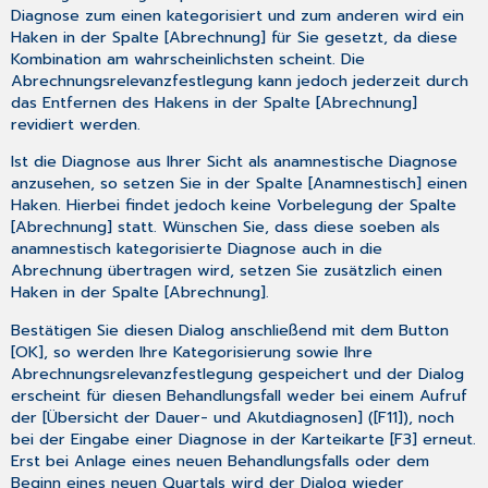
Dienst
Diagnose zum einen kategorisiert und zum anderen wird ein
3.9.5
Haken in der Spalte [
Abrechnung
] für Sie gesetzt, da diese
CGM
Kombination am wahrscheinlichsten scheint. Die
KIM
Abrechnungsrelevanzfestlegung kann jedoch jederzeit durch
TLS-
das Entfernen des Hakens in der Spalte [
Abrechnung
]
Wartungslauf
revidiert werden.
3.9.6
Ist die Diagnose aus Ihrer Sicht als anamnestische Diagnose
Aktualisierung
anzusehen, so setzen Sie in der Spalte [
Anamnestisch
] einen
der
Haken. Hierbei findet jedoch
keine
Vorbelegung der Spalte
KIM
[
Abrechnung
] statt. Wünschen Sie, dass diese soeben als
Komponenten
anamnestisch kategorisierte Diagnose auch in die
3.9.7
Abrechnung übertragen wird, setzen Sie zusätzlich einen
Korrektur
Haken in der Spalte [
Abrechnung
].
der
Kartenzuordnung
Bestätigen Sie diesen Dialog anschließend mit dem Button
einzelner
[
OK
], so werden Ihre Kategorisierung sowie Ihre
KIM-
Abrechnungsrelevanzfestlegung gespeichert und der Dialog
Konten
erscheint für diesen Behandlungsfall weder bei einem Aufruf
3.9.8
der [
Übersicht der Dauer- und Akutdiagnosen
] ([
F11
]), noch
Löschen
bei der Eingabe einer Diagnose in der Karteikarte [
F3
] erneut.
von
Erst bei Anlage eines neuen Behandlungsfalls oder dem
KIM
Beginn eines neuen Quartals wird der Dialog wieder