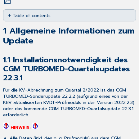
Save
Table of contents
as
PDF
1
1
Allgemeine Informationen zum
Allgemeine
Informationen
Update
zum
Update
1.1
1.1
Installationsnotwendigkeit des
Installationsnotwendigkeit
CGM TURBOMED-Quartalsupdates
des
22.3.1
CGM
TURBOMED-
Quartalsupdates
Für die KV-Abrechnung zum Quartal 2/2022 ist das CGM
22.3.1
TURBOMED-Sonderupdate 22.2.2 (aufgrund eines von der
1.2
KBV aktualisierten KVDT-Prüfmoduls in der Version 2022.2.3)
Installationsvoraussetzungen
oder das kommende CGM TURBOMED-Quartalsupdate 22.3.1
erforderlich.
1.3
Neue
HINWEIS:
KVDT-
Prüfmodule
Alle Daten (inkl. des o. g. Prüfmoduls) aus dem CGM