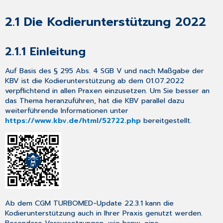
IM
FEHLER-
2.1
Die Kodierunterstützung 2022
UND
STÖRUNGSFALL
HÄUFIGE
2.1.1
Einleitung
FEHLERURSACHEN
VERTRETERREGELUNG
Auf Basis des § 295 Abs. 4 SGB V und nach Maßgabe der
2.3
KBV ist die Kodierunterstützung ab dem 01.07.2022
Behandlungstag
verpflichtend in allen Praxen einzusetzen. Um Sie besser an
bei
das Thema heranzuführen, hat die KBV parallel dazu
IVD-
weiterführende Informationen unter
Leistungen
https://www.kbv.de/html/52722.php
bereitgestellt.
2.4
Anpassungen
an
der
Psychotherapie
2.5
Anpassungen
an
Ab dem CGM TURBOMED-Update 22.3.1 kann die
der
Kodierunterstützung auch in Ihrer Praxis genutzt werden.
Heilmittelverordnung