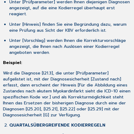
Unter [
Prüfparameter
] werden Ihnen diejenigen Diagnosen
angezeigt, auf die eine Kodierregel überhaupt erst
reagiert.
Unter [
Hinweis
] finden Sie eine Begründung dazu, warum
eine Prüfung aus Sicht der KBV erforderlich ist.
Unter [
Vorschlag
] werden Ihnen die Korrekturvorschläge
angezeigt, die Ihnen nach Auslösen einer Kodierregel
angeboten werden.
Beispiel:
Wird die Diagnose [
I21.3
], die unter [
Prüfparameter
]
aufgelistet ist, mit der Diagnosesicherheit [
Zustand nach
]
erfasst, dann erscheint der Hinweis [
Für die Abbildung eines
Zustandes nach akutem Myokardinfarkt sieht die ICD-10 einen
spezifischen Kode vor.
] und als Korrekturmöglichkeit steht
Ihnen das Ersetzen der bisherigen Diagnose durch eine der
Diagnosen [
I25.20
], [
I25.21
], [
I25.22
] oder [
I25.29
] mit der
Diagnosesicherheit [
G
] zur Verfügung.
QUARTALSÜBERGREIFENDE KODIERREGELN