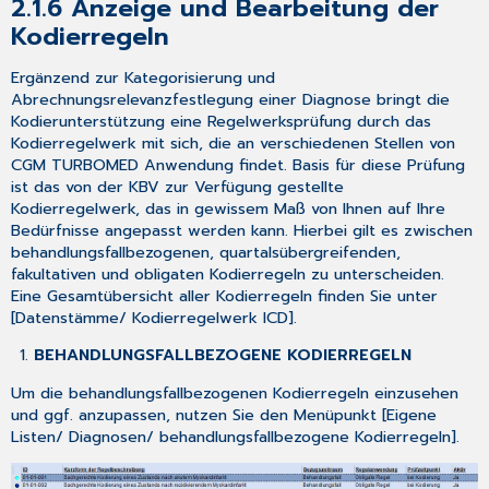
2.1.6
Anzeige und Bearbeitung der
von
Kodierregeln
CGM
TURBOMED
Ergänzend zur Kategorisierung und
nach
Abrechnungsrelevanzfestlegung einer Diagnose bringt die
der
Kodierunterstützung eine Regelwerksprüfung durch das
Installation
Kodierregelwerk mit sich, die an verschiedenen Stellen von
des
CGM TURBOMED Anwendung findet. Basis für diese Prüfung
Updates:
ist das von der KBV zur Verfügung gestellte
7
Kodierregelwerk, das in gewissem Maß von Ihnen auf Ihre
Das
Bedürfnisse angepasst werden kann. Hierbei gilt es zwischen
Hilfe-
behandlungsfallbezogenen, quartalsübergreifenden,
System
fakultativen und obligaten Kodierregeln zu unterscheiden.
von
Eine Gesamtübersicht aller Kodierregeln finden Sie unter
CGM TURBOMED
[
Datenstämme/ Kodierregelwerk ICD
].
7.1
BEHANDLUNGSFALLBEZOGENE KODIERREGELN
Hinweise
zur
Um die behandlungsfallbezogenen Kodierregeln einzusehen
Nomenklatur
und ggf. anzupassen, nutzen Sie den Menüpunkt [
Eigene
in
Listen/ Diagnosen/ behandlungsfallbezogene Kodierregeln
].
diesem
Dokument