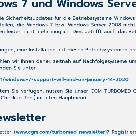
ows 7 und Windows Serv
ie Sicherheitsupdates für die Betriebssysteme
Windows
stellen, die Windows 7 bzw. Windows Server 2008 nic
 leider nicht mehr möglich.
Dies betrifft auch das
Be
ngen, eine Installation auf diesen Betriebssystemen pr
ehlen wir Ihnen daher, zeitnah auf Nachfolgesysteme u
nden Sie unter:
81/windows-7-support-will-end-on-january-14-2020
system Sie verfügen, nutzen Sie unser CGM TURBOMED C
 Checkup-Tool
] im alten Hauptmenü.
wsletter
tter
(
www.cgm.com
/turbomed-newsletter
)? Registrie