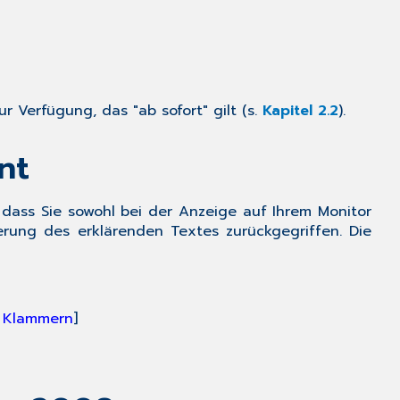
CGM
SMART
UPDATE
1.13
TEMPORÄRE
MEHRWERTSTEUER
zur Verfügung, das "ab sofort" gilt (s.
Kapitel 2.2
).
ENDET
ZUM
nt
01.01.2021
2
Gesetzliche/Vertraglich
dass Sie sowohl bei der Anzeige auf Ihrem Monitor
Neuheiten
erung des erklärenden Textes zurückgegriffen. Die
&
Änderungen
2.1
Geändertes
n Klammern
]
Ankreuzfeld
auf
dem
Abrechnungsschein