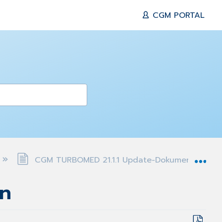
CGM PORTAL
Exp
CGM TURBOMED 21.1.1 Update-Dokumentation
on