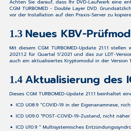
Achten Sie darauf, dass Ihr DVD-Laufwerk eine en
CGM TURBOMED - Double Layer DVD
. Grundsätzlic
vor der Installation auf den Praxis-Server zu kopiere
Neues KBV-Prüfmodu
1.3
Mit diesem
CGM TURBOMED-Update 21.1.1
stellen 
2021.1.2 für Quartal 1/2021
und das zur
LDT-Versio
auch ein aktualisiertes Kryptomodul in der Versio
Aktualisierung des
1.4
Dieses
CGM TURBOMED-Update 21.1.1
beinhaltet ein
ICD U08.9 "COVID-19 in der Eigenanamnese, nich
ICD U09.0 "POST-COVID-19-Zustand, nicht näher
ICD U10.9 " Multisystemisches Entzündungssyndro