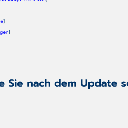
ge
]
ngen
]
ie Sie nach dem Update s