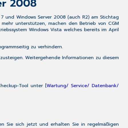
er 2008
Muster
10
&
 7
und
Windows Server 2008
(auch R2) am
Stichtag
10C
ht mehr unterstützen, machen den Betrieb von CGM
triebssystem Windows Vista
welches bereits im April
2.2
Neue
Formulare
ogrammseitig zu verhindern.
(Muster
10C
mzusteigen. Weitergehende Informationen zu diesem
und
Muster
OEGD)
für
heckup-Tool unter [
Wartung/ Service/ Datenbank/
Corona-
Tests
2.3
Aktualisierung
Formular
Arbeitsunfähigkeit
ren Sie sich jetzt und erhalten Sie in regelmäßigen
(AU)