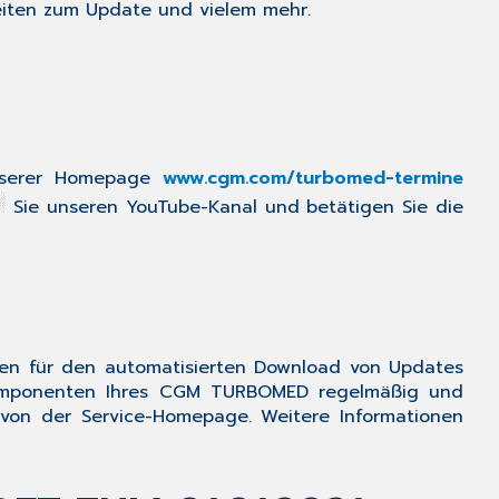
iten zum Update und vielem mehr.
2.4
Aktualisierung
der
EBM-
Stammdaten
3
Allgemeine
unserer Homepage
www.cgm.com
/turbomed-termine
Neuheiten
Sie unseren YouTube-Kanal und betätigen Sie die
&
Änderungen
3.1
CGM
TURBOMED
-
ren
für den automatisierten Download von Updates
HMV
 Komponenten Ihres CGM TURBOMED regelmäßig und
Zertifizierung
von der Service-Homepage. Weitere Informationen
erfolgreich
abgeschlossen
3.2