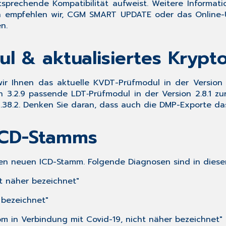
tsprechende Kompatibilität aufweist. Weitere Informa
h empfehlen wir,
CGM SMART UPDATE
oder das
Online
n.
l & aktualisiertes Krypt
wir Ihnen das aktuelle
KVDT-Prüfmodul
in der
Version
n 3.2.9
passende
LDT‑Prüfmodul
in der
Version 2.8.1
zu
n 1.38.2. Denken Sie daran, dass auch die DMP-Exporte 
 ICD-Stamms
en neuen ICD-Stamm. Folgende Diagnosen sind in dies
t näher bezeichnet"
 bezeichnet"
m in Verbindung mit Covid-19, nicht näher bezeichnet"