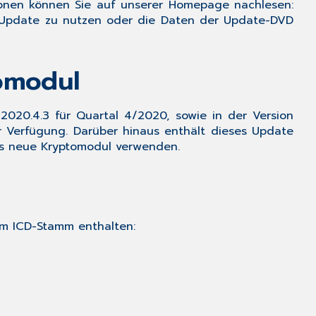
tionen können Sie auf unserer Homepage nachlesen:
Neues
-Update
zu nutzen oder die Daten der Update-DVD
KBV-
Prüfmodul
&
omodul
aktualisiertes
Kryptomodul
1.4
 2020.4.3 für Quartal 4/2020,
sowie in der Version
Aktualisierung
r Verfügung.
Darüber hinaus enthält dieses Update
des
das neue Kryptomodul verwenden.
ICD-
Stamms
1.5
Aktualisierungen,
die
em ICD-Stamm enthalten:
durch
das
Update
erfolgt
sind
1.6