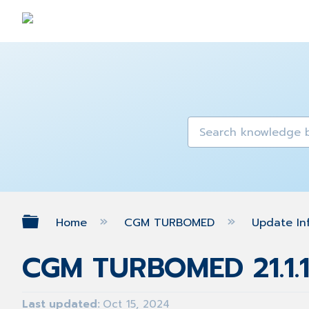
Expand/collapse global hierarch
Home
CGM TURBOMED
Update In
CGM TURBOMED 21.1.
Last updated
Oct 15, 2024