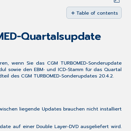
Save
as
Table of contents
PDF
1
Allgemeine
MED-Quartalsupdate
Informationen
zum
Update
1.1
Installationsnotwen
ieren, wenn Sie das
CGM TURBOMED-Sonderupdate
Ihres
odul sowie den EBM‑ und ICD-Stamm für das Quartal
CGM TURBOMED-
andteil des CGM TURBOMED-Sonderupdates 20.4.2.
Quartalsupdate
21.1.1
vor
der
Abrechnung
wischen liegende Updates brauchen nicht installiert
1.2
Installationsvoraus
date auf einer Double Layer-DVD ausgeliefert wird.
1.3