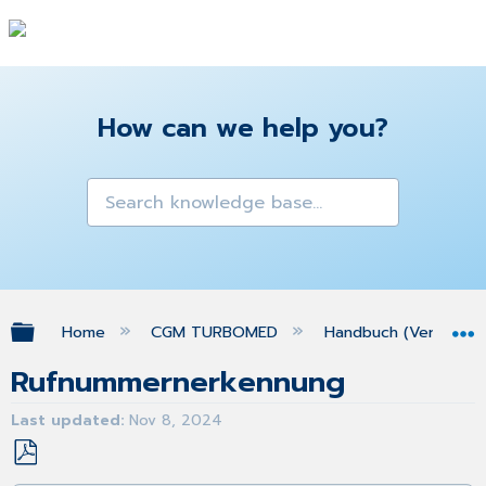
How can we help you?
Expand/collapse global hierarchy
Home
CGM TURBOMED
Handbuch (Version 25
Rufnummernerkennung
Last updated
Nov 8, 2024
Save