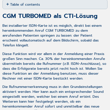
Table of contents
as
PDF
CGM
CGM TURBOMED als CTI-Lösung
TURBOMED
als
Bei installierter ISDN-Karte ist es möglich, direkt bei einem
CTI-
hereinkommenden Anruf CGM TURBOMED zu dem
Lösung
anrufenden Patienten springen zu lassen: der Patient
erscheint vollautomatisch auf dem Bildschirm, sobald das
Telefon klingelt.
Diese Funktion wird vor allem in der Anmeldung einer Praxis
großen Sinn machen. Ca. 30% der hereinkommenden Anrufe
übermitteln bereits die Rufnummer (z.B. ISDN-Anschlüsse), so
dass die Erfolgsrate bereits jetzt recht hoch ist. Wollen Sie
diese Funktion an der Anmeldung benutzen, muss dieser
Rechner mit einer ISDN-Karte bestückt werden.
Die Rufnummernerkennung muss in den Grundeinstellungen
aktiviert werden. Hier kann auch ein entsprechender Sound
eingestellt werden, welcher bei einem Anruf ertönt. Des
Weiteren kann hier festgelegt werden, ob ein
hereinkommender Anruf sofort und unmittelbar das neue