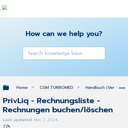
How can we help you?
Expand/collapse global hierarchy
Home
CGM TURBOMED
Handbuch (Version 25
PrivLiq - Rechnungsliste -
Rechnungen buchen/löschen
Last updated
Nov 7, 2024