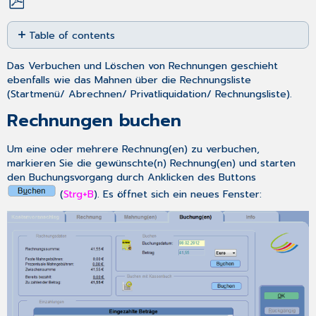
Save
Table of contents
as
PDF
Rechnungen
Das Verbuchen und Löschen von Rechnungen geschieht
buchen
ebenfalls wie das Mahnen über die Rechnungsliste
Buchungen
(
Startmenü
/
Abrechnen
/
Privatliquidation
/
Rechnungsliste
).
rückgängig
machen
Rechnungen buchen
Privatrechnungsbeträge
ins
Um eine oder mehrere Rechnung(en) zu verbuchen,
Kassenbuch
markieren Sie die gewünschte(n) Rechnung(en) und starten
Rechnungen
den Buchungsvorgang durch Anklicken des Buttons
löschen
(
Strg+B
). Es öffnet sich ein neues Fenster:
Rechnungen
rückgängig
machen