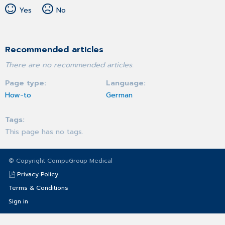
Yes
No
Recommended articles
There are no recommended articles.
Page type
Language
How-to
German
Tags
This page has no tags.
© Copyright CompuGroup Medical
Privacy Policy
Terms & Conditions
Sign in