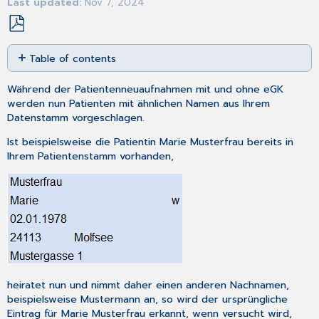
Last updated
Nov 7, 2024
Save
Table of contents
as
No
PDF
headers
Während der Patientenneuaufnahmen mit und ohne eGK
werden nun Patienten mit ähnlichen Namen aus Ihrem
Datenstamm vorgeschlagen.
Ist beispielsweise die Patientin Marie Musterfrau bereits in
Ihrem Patientenstamm vorhanden,
heiratet nun und nimmt daher einen anderen Nachnamen,
beispielsweise Mustermann an, so wird der ursprüngliche
Eintrag für Marie Musterfrau erkannt, wenn versucht wird,