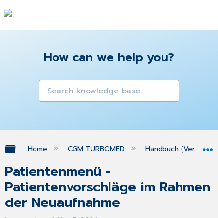
How can we help you?
Expand/collapse global hierarchy
Home
CGM TURBOMED
Handbuch (Version 25
Patientenmenü -
Patientenvorschläge im Rahmen
der Neuaufnahme