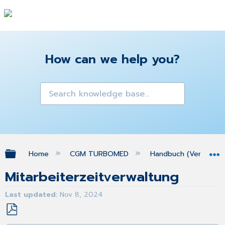
How can we help you?
Expand/collapse global hierarchy
Home
CGM TURBOMED
Handbuch (Version 25
Mitarbeiterzeitverwaltung
Last updated
Nov 8, 2024
Save