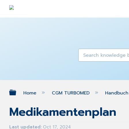
Expand/collapse global hierarch
Home
CGM TURBOMED
Handbuch 
Medikamentenplan
Last updated
Oct 17, 2024