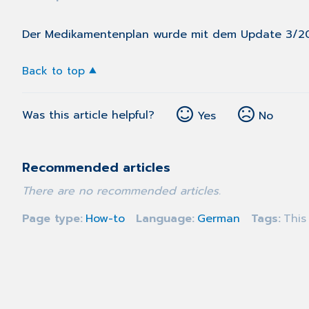
Der Medikamentenplan wurde mit dem Update 3/20
Back to top
Was this article helpful?
Yes
No
Recommended articles
There are no recommended articles.
Page type
How-to
Language
German
Tags
This