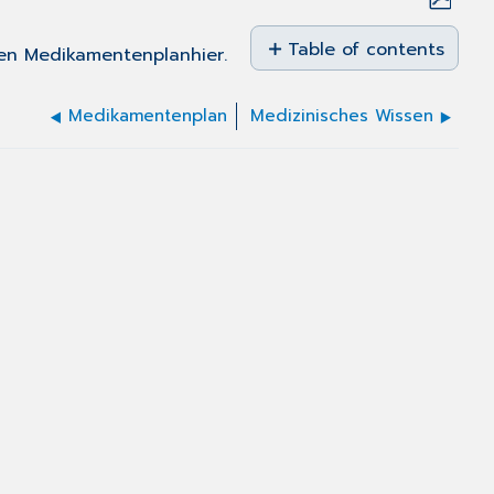
Save
as
Table of contents
uen
Medikamentenplan
hier
.
No
PDF
headers
Medikamentenplan
Medizinisches Wissen