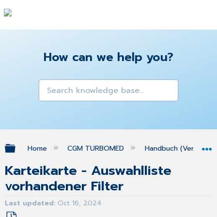
How can we help you?
Expand/collapse global hierarchy
Home
CGM TURBOMED
Handbuch (Version 25
Karteikarte - Auswahlliste
vorhandener Filter
Last updated
Oct 16, 2024