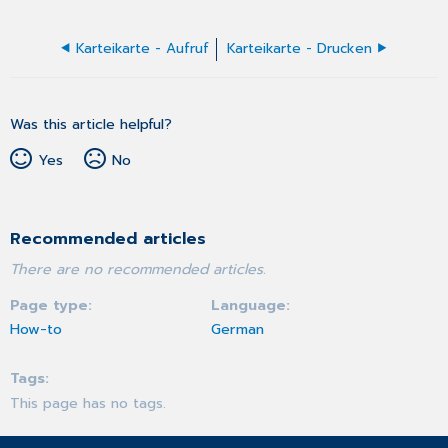
Karteikarte - Aufruf
Karteikarte - Drucken
Was this article helpful?
Yes
No
Recommended articles
There are no recommended articles.
Page type
Language
How-to
German
Tags
This page has no tags.