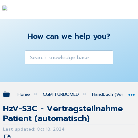
How can we help you?
Expand/collapse global hierarchy
Home
CGM TURBOMED
Handbuch (Version 25
HzV-S3C - Vertragsteilnahme
Patient (automatisch)
Last updated
Oct 18, 2024