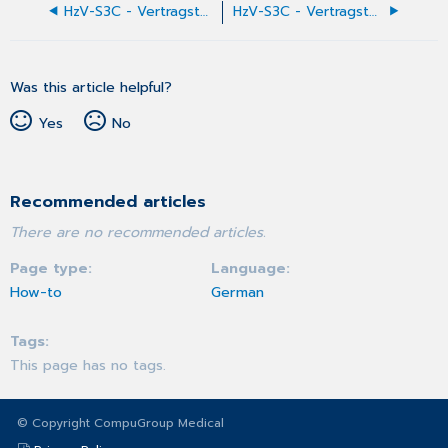
HzV-S3C - Vertragsteilnahme Arzt
HzV-S3C - Vertragsteilnahme Patient (manuell)
Was this article helpful?
Yes
No
Recommended articles
There are no recommended articles.
Page type
Language
How-to
German
Tags
This page has no tags.
© Copyright CompuGroup Medical