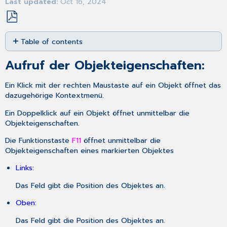
Last updated
Oct 16, 2024
Save
Table of contents
as
PDF
Aufruf
Aufruf der Objekteigenschaften:
der
Objekteigenschaften:
Ein Klick mit der
rechten Maustaste
auf ein Objekt öffnet das
dazugehörige Kontextmenü.
Ein Doppelklick auf ein Objekt öffnet unmittelbar die
Objekteigenschaften.
Die Funktionstaste
F11
öffnet unmittelbar die
Objekteigenschaften eines markierten Objektes
Links:
Das Feld gibt die Position des Objektes an.
Oben:
Das Feld gibt die Position des Objektes an.