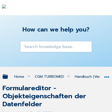
How can we help you?
Expand/collapse global hierarchy
Home
CGM TURBOMED
Handbuch (Version 25
Formulareditor -
Objekteigenschaften der
Datenfelder