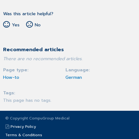
Was this article helpful?
Yes
No
Recommended articles
There are no recommended articles.
Page type
Language
How-to
German
Tags
This page has no tags.
© Copyright CompuGroup Medical
Privacy Policy
Terms & Conditions