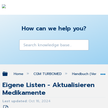
How can we help you?
Expand/collapse global hierarchy
Home
CGM TURBOMED
Handbuch (Version 25
Eigene Listen - Aktualisieren
Medikamente
Last updated
Oct 16, 2024