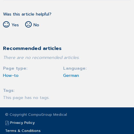
Was this article helpful?
Yes
No
Recommended articles
There are no recommended articles.
Page type
Language
How-to
German
Tags
This page has no tags.
© Copyright CompuGroup Medical
Privacy Policy
Terms & Conditions