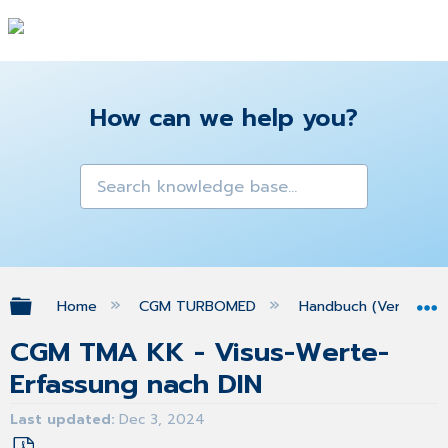
How can we help you?
Expand/collapse global hierarchy
Home
CGM TURBOMED
Handbuch (Version 25
CGM TMA KK - Visus-Werte-
Erfassung nach DIN
Last updated
Dec 3, 2024