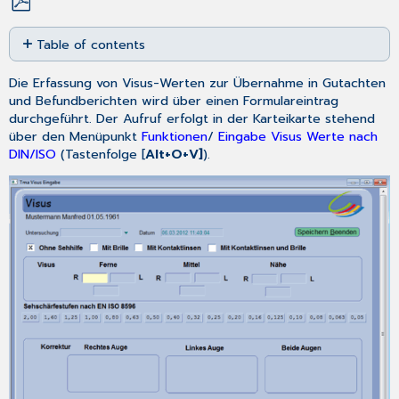
Save
Table of contents
as
No
PDF
headers
Die Erfassung von Visus-Werten zur Übernahme in Gutachten
und Befundberichten wird über einen Formulareintrag
durchgeführt. Der Aufruf erfolgt in der Karteikarte stehend
über den Menüpunkt
Funktionen
/
Eingabe Visus Werte nach
DIN/ISO
(Tastenfolge [
Alt+O+V]
).