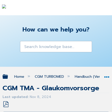
How can we help you?
Expand/collapse global hierarchy
Home
CGM TURBOMED
Handbuch (Version 25
CGM TMA - Glaukomvorsorge
Last updated
Nov 8, 2024
Save