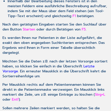
Innerhalb der Bearbeitung dieses Fensters ist in den
meisten Feldern eine ausführliche Beschreibung aufrufbar,
indem Sie mit der Maus über dem Feld stehen (ein Tool-
Tipp-Text erscheint) und gleichzeitig
F1
betätigen.
Nach den getätigten Eingaben starten Sie den Suchlauf über
den Button
Starten
oder durch Betätigen von
F5
.
Es werden Ihnen nur Patienten in der Liste aufgeführt, die
exakt den oben angegeben Suchkriterien entsprechen. Das
Ergebnis wird Ihnen in Form einer Tabelle übersichtlich
dargelegt.
Möchten Sie die Daten z.B. nach der letzen Vorsorge sortiert
haben, so klicken Sie einfach in die Überschrift
Letzte
Vorsorge
. Ein erneuter Mausklick in die Überschrift kehrt die
Sortierreihenfolge um.
Per Mausklick rechts auf dem Patientennamen können Sie
direkt in die Patientenmaske verzweigen. Ein Mausklick links
markiert die Zeile, um z.B. einige Einträge zu löschen (
Strg+L
oder
Entf
).
Sollen mehrere Zeilen markiert werden, so halten Sie die