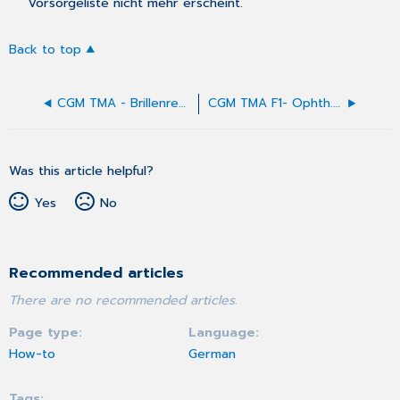
Vorsorgeliste nicht mehr erscheint.
Back to top
CGM TMA - Brillenrezept
CGM TMA F1- Ophth. Eintragungsparameter
Was this article helpful?
Yes
No
Recommended articles
There are no recommended articles.
Page type
Language
How-to
German
Tags