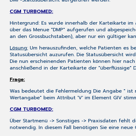
DMP-Statusübersicht aufgerufen werden."
CGM TURBOMED:
Hintergrund: Es wurde innerhalb der Karteikarte 
über das Menue "DMP" aufgerufen und abgespeichert
an den Grossbuchstaben), aber nur ein gültiger ka
Lösung:
Um herauszufinden, welche Patienten es bet
Statusübersicht
auzurufen. Die Statusübersicht wir
Die nun erscheinenden Patienten können hier nach d
anschließend in der Karteikarte der "überflüssige
Frage:
Was bedeutet die Fehlermeldung Die Angabe " ist nur
Wertangabe" beim Attribut 'V' im Element GIV stimmt
CGM TURBOMED:
Über
Startmenü
->
Sonstiges
->
Praxisdaten
fehlt d
notwendig. In diesem Fall benötigen Sie eine neu