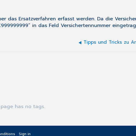
r das Ersatzverfahren erfasst werden. Da die Versich
 „X999999999“ in das Feld
Versichertennummer
eingetrag
Tipps und Tricks zu A
 page has no tags.
nditions
Sign in