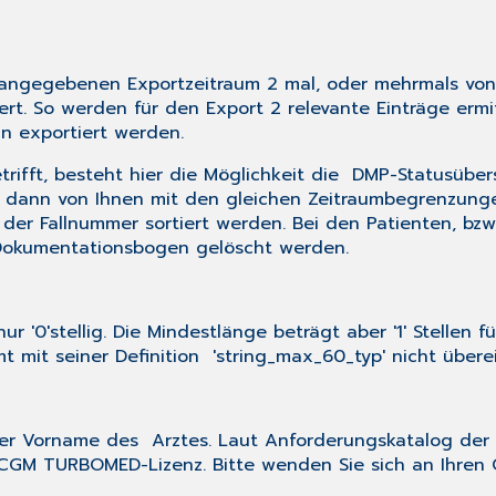
im angegebenen Exportzeitraum 2 mal, oder mehrmals v
. So werden für den Export 2 relevante Einträge ermi
nn exportiert werden.
rifft, besteht hier die Möglichkeit die DMP-Statusüb
d dann von Ihnen mit den gleichen Zeitraumbegrenzunge
er Fallnummer sortiert werden. Bei den Patienten, bzw.
" Dokumentationsbogen gelöscht werden.
 '0'stellig. Die Mindestlänge beträgt aber '1' Stellen f
 mit seiner Definition 'string_max_60_typ' nicht überei
er Vorname des Arztes. Laut Anforderungskatalog der
e CGM TURBOMED-Lizenz. Bitte wenden Sie sich an Ihre