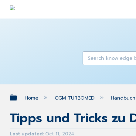
Expand/collapse global hierarch
Home
CGM TURBOMED
Handbuch 
Tipps und Tricks zu
Last updated
Oct 11, 2024