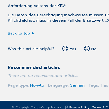
Anforderung seitens der KBV:
Die Daten des Berechtigungsnachweises müssen übe
Pflichtfeld ist, muss in diesem Fall der Ersatzwert
Back to top
Was this article helpful?
Yes
No
Recommended articles
There are no recommended articles.
Page type
How-to
Language
German
Tags
This
© Copyright CompuGroup Medical
Privacy Policy
Terms & Co