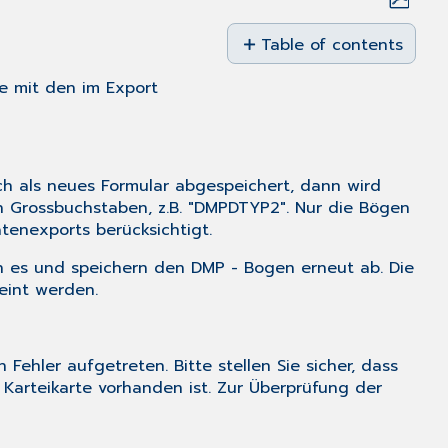
Save
as
Table of contents
No
PDF
headers
e mit den im Export
ch als neues Formular abgespeichert, dann wird
n Grossbuchstaben, z.B. "DMPDTYP2". Nur die Bögen
tenexports berücksichtigt.
en es und speichern den DMP - Bogen erneut ab. Die
eint werden.
ehler aufgetreten. Bitte stellen Sie sicher, dass
arteikarte vorhanden ist. Zur Überprüfung der